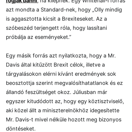
fogják bánni
, ha kilépnek. Egy Whitehall-i forrás
azt mondta a Standard-nek, hogy „Olly mindig
is aggasztotta kicsit a Brexiteseket. Az a
szóbeszéd terjengett róla, hogy lassítani
próbálja az eseményeket.”
Egy másik forrás azt nyilatkozta, hogy a Mr.
Davis által kitűzött Brexit célok, illetve a
tárgyalásokon elérni kívánt eredmények sok
beosztottja szerint megvalósíthatatlanok és ez
állandó feszültséget okoz. Júliusban már
egyszer kitudódott az, hogy egy köztisztviselő,
aki közel állt a miniszterelnökhöz idegesítette
Mr. Davis-t mivel nélküle hozott meg bizonyos
döntéseket.