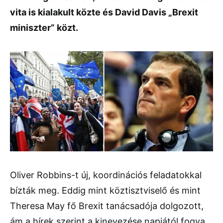
vita is kialakult közte és David Davis „Brexit
miniszter” közt.
Oliver Robbins-t új, koordinációs feladatokkal
bízták meg. Eddig mint köztisztviselő és mint
Theresa May fő Brexit tanácsadója dolgozott,
ám a hírek szerint a kinevezése napjától fogva