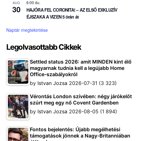
6:00 du.
AUG
30
HAJÓRA FEL CORONITA! – AZ ELSŐ EXKLUZÍV
ÉJSZAKA A VIZEN 5 órán át
Naptár megtekintése
Legolvasottabb Cikkek
Settled status 2026: amit MINDEN kint élő
magyarnak tudnia kell a legújabb Home
Office-szabályokról
by
Istvan Jozsa
2026-07-31
(3 323)
Vérontás London szívében: négy járókelőt
szúrt meg egy nő Covent Gardenben
by
Istvan Jozsa
2026-08-05
(1 894)
Fontos bejelentés: Újabb megélhetési
támogatások jönnek a Nagy-Britanniában