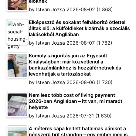
élőknek
by
Istvan Jozsa
2026-08-02
(1 868)
Elképesztő és sokakat felháborító ötlettel
álltak elő: a külföldieket kizárnák a szociális
lakásokból Angliában
by
Istvan Jozsa
2026-08-07
(1 782)
Komoly szigorítás jön az Egyesült
Királyságban: már közvetlenül a
bankszámlánkhoz is hozzáférhetnek és
levonhatják a tartozásokat
by
Istvan Jozsa
2026-08-06
(1 730)
Nem lesz több cost of living payment
2026-ban Angliában – itt van, mi maradt
helyette
by
Istvan Jozsa
2026-07-31
(1 630)
4 méteres cápa keltett hatalmas pánikot a
népszerű brit strandon – egy ember meg is