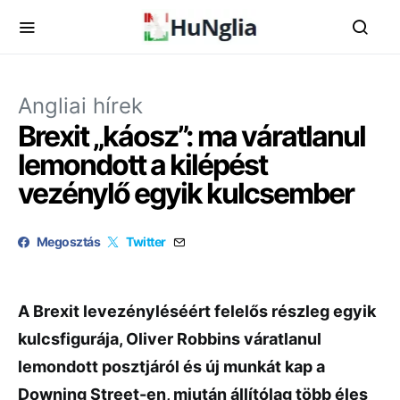
Angliai hírek
Brexit „káosz”: ma váratlanul
lemondott a kilépést
vezénylő egyik kulcsember
Megosztás
Twitter
A Brexit levezényléséért felelős részleg egyik
kulcsfigurája, Oliver Robbins váratlanul
lemondott posztjáról és új munkát kap a
Downing Street-en, miután állítólag több éles