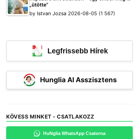
„ütötte”
by
Istvan Jozsa
2026-08-05
(1 567)
Legfrissebb Hírek
Hunglia AI Asszisztens
KÖVESS MINKET - CSATLAKOZZ
HuNglia WhatsApp Csatorna