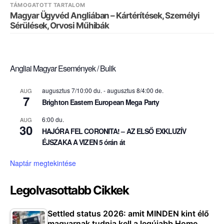
TÁMOGATOTT TARTALOM
Magyar Ügyvéd Angliában – Kártérítések, Személyi
Sérülések, Orvosi Műhibák
Angliai Magyar Események / Bulik
augusztus 7/10:00 du.
-
augusztus 8/4:00 de.
AUG
7
Brighton Eastern European Mega Party
6:00 du.
AUG
30
HAJÓRA FEL CORONITA! – AZ ELSŐ EXKLUZÍV
ÉJSZAKA A VIZEN 5 órán át
Naptár megtekintése
Legolvasottabb Cikkek
Settled status 2026: amit MINDEN kint élő
magyarnak tudnia kell a legújabb Home