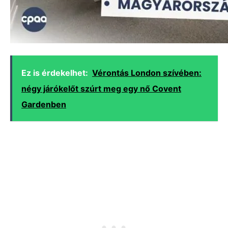
Ez is érdekelhet:
Vérontás London szívében:
négy járókelőt szúrt meg egy nő Covent
Gardenben