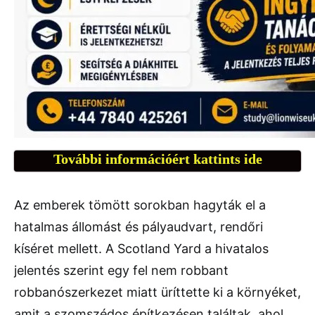
További információért kattints ide
Az emberek tömött sorokban hagyták el a
hatalmas állomást és pályaudvart, rendőri
kíséret mellett. A Scotland Yard a hivatalos
jelentés szerint egy fel nem robbant
robbanószerkezet miatt üríttette ki a környéket,
amit a szomszédos építkezésen találtak, ahol