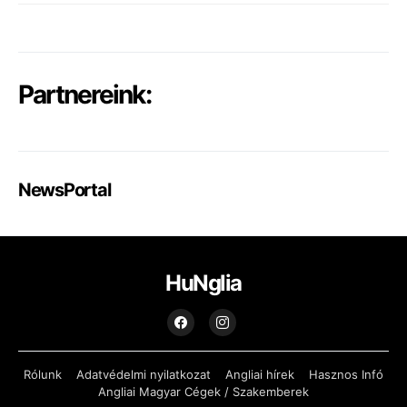
Partnereink:
NewsPortal
HuNglia
Rólunk
Adatvédelmi nyilatkozat
Angliai hírek
Hasznos Infó
Angliai Magyar Cégek / Szakemberek