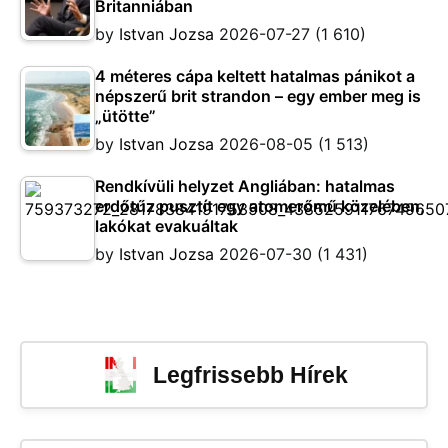
Britanniában
by
Istvan Jozsa
2026-07-27
(1 610)
4 méteres cápa keltett hatalmas pánikot a
népszerű brit strandon – egy ember meg is
„ütötte”
by
Istvan Jozsa
2026-08-05
(1 513)
Rendkívüli helyzet Angliában: hatalmas
erdőtűz pusztít egy atomerőmű közelében,
lakókat evakuáltak
by
Istvan Jozsa
2026-07-30
(1 431)
Legfrissebb Hírek