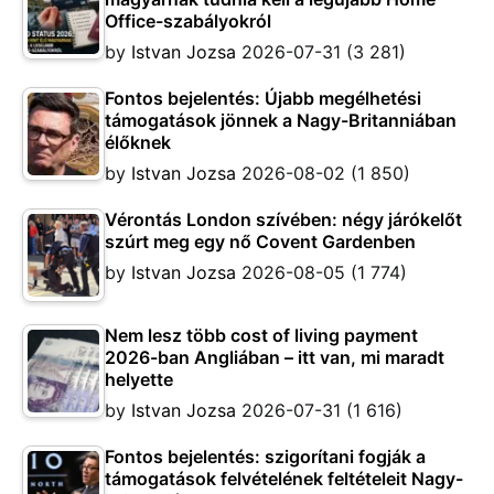
Office-szabályokról
by
Istvan Jozsa
2026-07-31
(3 281)
Fontos bejelentés: Újabb megélhetési
támogatások jönnek a Nagy-Britanniában
élőknek
by
Istvan Jozsa
2026-08-02
(1 850)
Vérontás London szívében: négy járókelőt
szúrt meg egy nő Covent Gardenben
by
Istvan Jozsa
2026-08-05
(1 774)
Nem lesz több cost of living payment
2026-ban Angliában – itt van, mi maradt
helyette
by
Istvan Jozsa
2026-07-31
(1 616)
Fontos bejelentés: szigorítani fogják a
támogatások felvételének feltételeit Nagy-