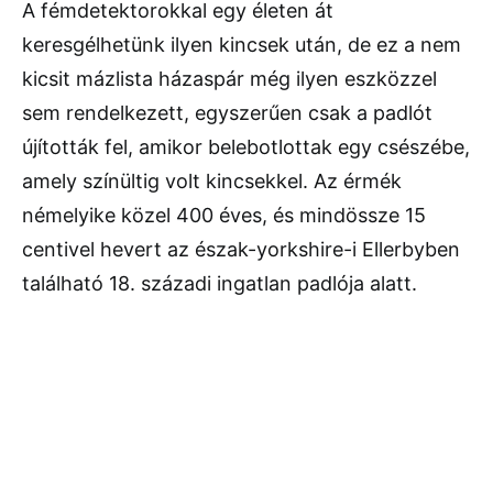
A fémdetektorokkal egy életen át
keresgélhetünk ilyen kincsek után, de ez a nem
kicsit mázlista házaspár még ilyen eszközzel
sem rendelkezett, egyszerűen csak a padlót
újították fel, amikor belebotlottak egy csészébe,
amely színültig volt kincsekkel. Az érmék
némelyike közel 400 éves, és mindössze 15
centivel hevert az észak-yorkshire-i Ellerbyben
található 18. századi ingatlan padlója alatt.