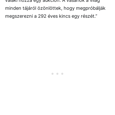
valaki hozzá egy aukción. A vásárlók a világ
minden tájáról özönlöttek, hogy megpróbálják
megszerezni a 292 éves kincs egy részét.”