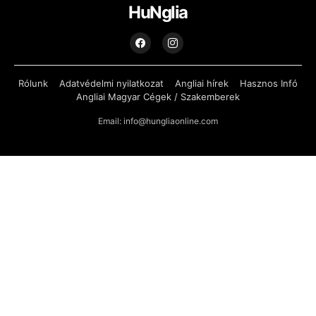
HuNglia
Rólunk
Adatvédelmi nyilatkozat
Angliai hírek
Hasznos Infó
Angliai Magyar Cégek / Szakemberek
Email: info@hungliaonline.com