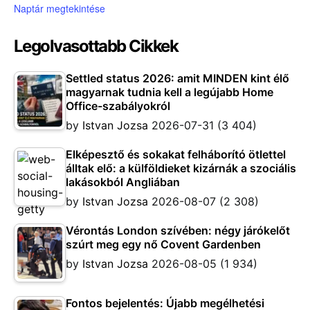
Naptár megtekintése
Legolvasottabb Cikkek
Settled status 2026: amit MINDEN kint élő
magyarnak tudnia kell a legújabb Home
Office-szabályokról
by
Istvan Jozsa
2026-07-31
(3 404)
Elképesztő és sokakat felháborító ötlettel
álltak elő: a külföldieket kizárnák a szociális
lakásokból Angliában
by
Istvan Jozsa
2026-08-07
(2 308)
Vérontás London szívében: négy járókelőt
szúrt meg egy nő Covent Gardenben
by
Istvan Jozsa
2026-08-05
(1 934)
Fontos bejelentés: Újabb megélhetési