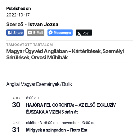
Published on
2022-10-17
Szerző -
Istvan Jozsa
E-Mail
Messenger
Post
Share
TÁMOGATOTT TARTALOM
Magyar Ügyvéd Angliában – Kártérítések, Személyi
Sérülések, Orvosi Műhibák
Angliai Magyar Események / Bulik
6:00 du.
AUG
30
HAJÓRA FEL CORONITA! – AZ ELSŐ EXKLUZÍV
ÉJSZAKA A VIZEN 5 órán át
október 31/8:00 du.
-
november 1/3:00 de.
OKT
31
Mirigyek a színpadon – Retro Est