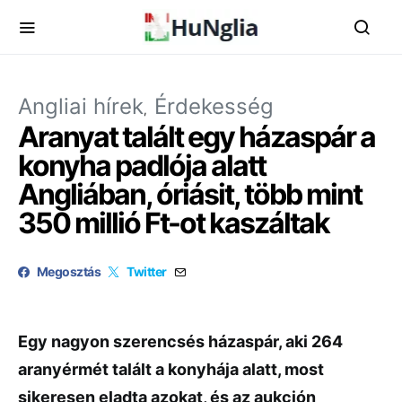
Angliai hírek
Érdekesség
Aranyat talált egy házaspár a
konyha padlója alatt
Angliában, óriásit, több mint
350 millió Ft-ot kaszáltak
Megosztás
Twitter
Egy nagyon szerencsés házaspár, aki 264
aranyérmét talált a konyhája alatt, most
sikeresen eladta azokat, és az aukción