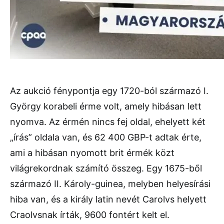
Az aukció fénypontja egy 1720-ból származó I.
György korabeli érme volt, amely hibásan lett
nyomva. Az érmén nincs fej oldal, ehelyett két
„írás” oldala van, és 62 400 GBP-t adtak érte,
ami a hibásan nyomott brit érmék közt
világrekordnak számító összeg. Egy 1675-ből
származó II. Károly-guinea, melyben helyesírási
hiba van, és a király latin nevét Carolvs helyett
Craolvsnak írták, 9600 fontért kelt el.