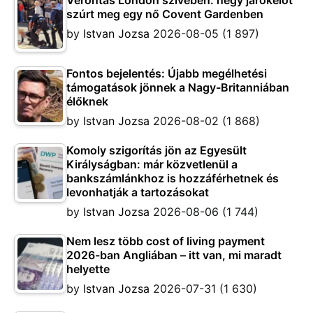
Vérontás London szívében: négy járókelőt
szúrt meg egy nő Covent Gardenben
by
Istvan Jozsa
2026-08-05
(1 897)
Fontos bejelentés: Újabb megélhetési
támogatások jönnek a Nagy-Britanniában
élőknek
by
Istvan Jozsa
2026-08-02
(1 868)
Komoly szigorítás jön az Egyesült
Királyságban: már közvetlenül a
bankszámlánkhoz is hozzáférhetnek és
levonhatják a tartozásokat
by
Istvan Jozsa
2026-08-06
(1 744)
Nem lesz több cost of living payment
2026-ban Angliában – itt van, mi maradt
helyette
by
Istvan Jozsa
2026-07-31
(1 630)