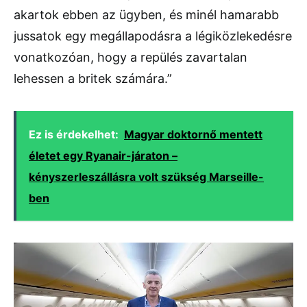
akartok ebben az ügyben, és minél hamarabb
jussatok egy megállapodásra a légiközlekedésre
vonatkozóan, hogy a repülés zavartalan
lehessen a britek számára.”
Ez is érdekelhet:
Magyar doktornő mentett
életet egy Ryanair-járaton –
kényszerleszállásra volt szükség Marseille-
ben