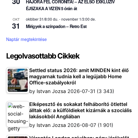
30
HAJÓRA FEL CORONITA! – AZ ELSŐ EXKLUZÍV
ÉJSZAKA A VIZEN 5 órán át
október 31/8:00 du.
-
november 1/3:00 de.
OKT
31
Mirigyek a színpadon – Retro Est
Naptár megtekintése
Legolvasottabb Cikkek
Settled status 2026: amit MINDEN kint élő
magyarnak tudnia kell a legújabb Home
Office-szabályokról
by
Istvan Jozsa
2026-07-31
(3 343)
Elképesztő és sokakat felháborító ötlettel
álltak elő: a külföldieket kizárnák a szociális
lakásokból Angliában
by
Istvan Jozsa
2026-08-07
(1 901)