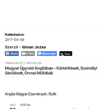
Published on
2017-04-08
Szerző -
Istvan Jozsa
E-Mail
Messenger
Post
Share
TÁMOGATOTT TARTALOM
Magyar Ügyvéd Angliában – Kártérítések, Személyi
Sérülések, Orvosi Műhibák
Angliai Magyar Események / Bulik
6:00 du.
AUG