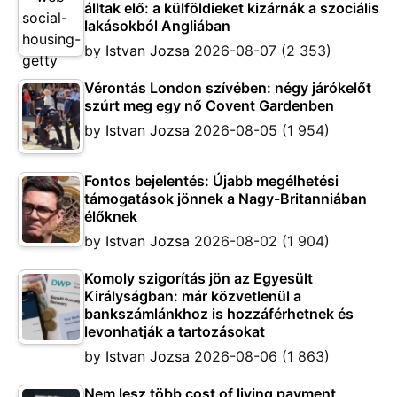
álltak elő: a külföldieket kizárnák a szociális
lakásokból Angliában
by
Istvan Jozsa
2026-08-07
(2 353)
Vérontás London szívében: négy járókelőt
szúrt meg egy nő Covent Gardenben
by
Istvan Jozsa
2026-08-05
(1 954)
Fontos bejelentés: Újabb megélhetési
támogatások jönnek a Nagy-Britanniában
élőknek
by
Istvan Jozsa
2026-08-02
(1 904)
Komoly szigorítás jön az Egyesült
Királyságban: már közvetlenül a
bankszámlánkhoz is hozzáférhetnek és
levonhatják a tartozásokat
by
Istvan Jozsa
2026-08-06
(1 863)
Nem lesz több cost of living payment