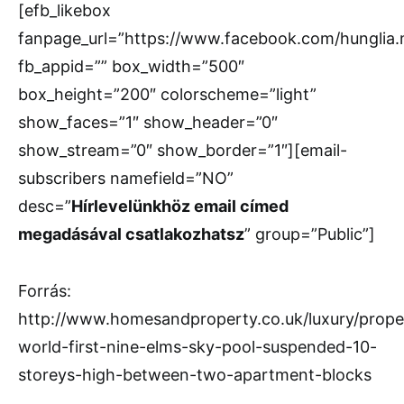
[efb_likebox
fanpage_url=”https://www.facebook.com/hunglia
fb_appid=”” box_width=”500″
box_height=”200″ colorscheme=”light”
show_faces=”1″ show_header=”0″
show_stream=”0″ show_border=”1″][email-
subscribers namefield=”NO”
desc=”
Hírlevelünkhöz email címed
megadásával csatlakozhatsz
” group=”Public”]
Forrás:
http://www.homesandproperty.co.uk/luxury/proper
world-first-nine-elms-sky-pool-suspended-10-
storeys-high-between-two-apartment-blocks