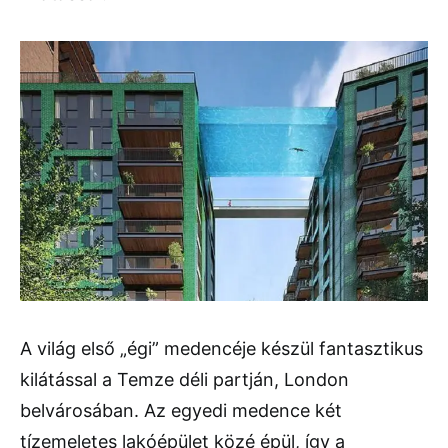
A világ első „égi” medencéje készül fantasztikus
kilátással a Temze déli partján, London
belvárosában. Az egyedi medence két
tízemeletes lakóépület közé épül, így a