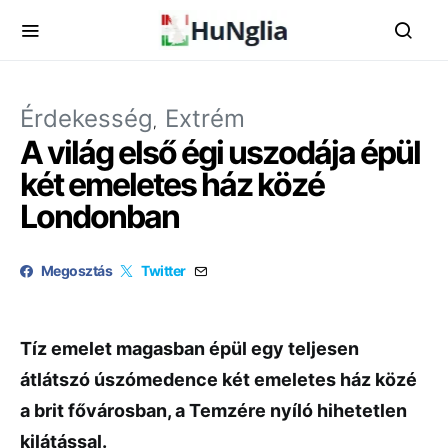
Érdekesség
Extrém
A világ első égi uszodája épül
két emeletes ház közé
Londonban
Megosztás
Twitter
Tíz emelet magasban épül egy teljesen
átlátszó úszómedence két emeletes ház közé
a brit fővárosban, a Temzére nyíló hihetetlen
kilátással.