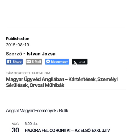
Published on
2015-08-19
Szerző -
Istvan Jozsa
E-Mail
Messenger
Post
Share
TÁMOGATOTT TARTALOM
Magyar Ügyvéd Angliában – Kártérítések, Személyi
Sérülések, Orvosi Műhibák
Angliai Magyar Események / Bulik
6:00 du.
AUG
30
HAJÓRA FEL CORONITA! – AZ ELSŐ EXKLUZÍV