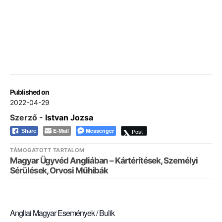
Published on
2022-04-29
Szerző -
Istvan Jozsa
E-Mail
Messenger
Post
Share
TÁMOGATOTT TARTALOM
Magyar Ügyvéd Angliában – Kártérítések, Személyi
Sérülések, Orvosi Műhibák
Angliai Magyar Események / Bulik