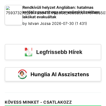
Rendkívüli helyzet Angliában: hatalmas
erdőtűz pusztít egy atomerőmű közelében,
lakókat evakuáltak
by
Istvan Jozsa
2026-07-30
(1 431)
Legfrissebb Hírek
Hunglia AI Asszisztens
KÖVESS MINKET - CSATLAKOZZ