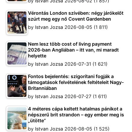
by
Istvan Jozsa
2026-08-02
(1 857)
Vérontás London szívében: négy járókelőt
szúrt meg egy nő Covent Gardenben
by
Istvan Jozsa
2026-08-05
(1 811)
Nem lesz több cost of living payment
2026-ban Angliában – itt van, mi maradt
helyette
by
Istvan Jozsa
2026-07-31
(1 621)
Fontos bejelentés: szigorítani fogják a
támogatások felvételének feltételeit Nagy-
Britanniában
by
Istvan Jozsa
2026-07-27
(1 611)
4 méteres cápa keltett hatalmas pánikot a
népszerű brit strandon – egy ember meg is
„ütötte”
by
Istvan Jozsa
2026-08-05
(1 525)