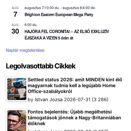
augusztus 7/10:00 du.
-
augusztus 8/4:00 de.
AUG
7
Brighton Eastern European Mega Party
6:00 du.
AUG
30
HAJÓRA FEL CORONITA! – AZ ELSŐ EXKLUZÍV
ÉJSZAKA A VIZEN 5 órán át
Naptár megtekintése
Legolvasottabb Cikkek
Settled status 2026: amit MINDEN kint élő
magyarnak tudnia kell a legújabb Home
Office-szabályokról
by
Istvan Jozsa
2026-07-31
(3 286)
Fontos bejelentés: Újabb megélhetési
támogatások jönnek a Nagy-Britanniában
élőknek