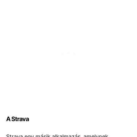
A Strava
Strava egy másik alkalmazás, amelynek