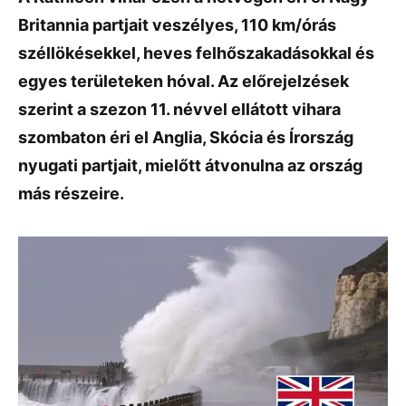
Britannia partjait veszélyes, 110 km/órás
széllökésekkel, heves felhőszakadásokkal és
egyes területeken hóval. Az előrejelzések
szerint a szezon 11. névvel ellátott vihara
szombaton éri el Anglia, Skócia és Írország
nyugati partjait, mielőtt átvonulna az ország
más részeire.