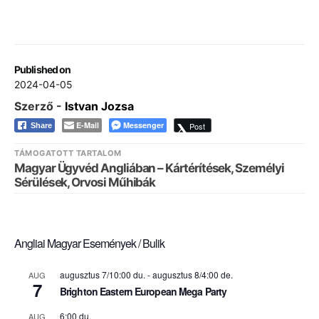
Published on
2024-04-05
Szerző -
Istvan Jozsa
E-Mail
Messenger
Post
Share
TÁMOGATOTT TARTALOM
Magyar Ügyvéd Angliában – Kártérítések, Személyi
Sérülések, Orvosi Műhibák
Angliai Magyar Események / Bulik
augusztus 7/10:00 du.
-
augusztus 8/4:00 de.
AUG
7
Brighton Eastern European Mega Party
6:00 du.
AUG