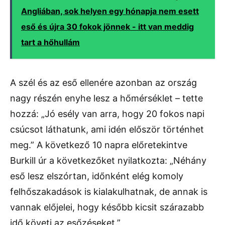
Angliában, sok helyen egy hónapja nem esett
eső és újra 30 fokok jönnek - itt van meddig
tart a hőhullám
A szél és az eső ellenére azonban az ország
nagy részén enyhe lesz a hőmérséklet – tette
hozzá: „Jó esély van arra, hogy 20 fokos napi
csúcsot láthatunk, ami idén először történhet
meg.” A következő 10 napra előretekintve
Burkill úr a következőket nyilatkozta: „Néhány
eső lesz elszórtan, időnként elég komoly
felhőszakadások is kialakulhatnak, de annak is
vannak előjelei, hogy később kicsit szárazabb
idő követi az esőzéseket.”