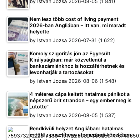
by
Istvan Jozsa
2026-08-05
(1 841)
Nem lesz több cost of living payment
2026-ban Angliában – itt van, mi maradt
helyette
by
Istvan Jozsa
2026-07-31
(1 622)
Komoly szigorítás jön az Egyesült
Királyságban: már közvetlenül a
bankszámlánkhoz is hozzáférhetnek és
levonhatják a tartozásokat
by
Istvan Jozsa
2026-08-06
(1 548)
4 méteres cápa keltett hatalmas pánikot a
népszerű brit strandon – egy ember meg is
„ütötte”
by
Istvan Jozsa
2026-08-05
(1 537)
Rendkívüli helyzet Angliában: hatalmas
erdőtűz pusztít egy atomerőmű közelében,