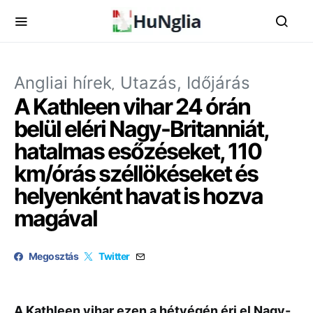
Angliai hírek
Utazás, Időjárás
A Kathleen vihar 24 órán
belül eléri Nagy-Britanniát,
hatalmas esőzéseket, 110
km/órás széllökéseket és
helyenként havat is hozva
magával
Megosztás
Twitter
A Kathleen vihar ezen a hétvégén éri el Nagy-