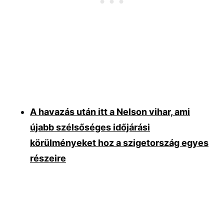
A havazás után itt a Nelson vihar, ami
újabb szélsőséges időjárási
körülményeket hoz a szigetország egyes
részeire