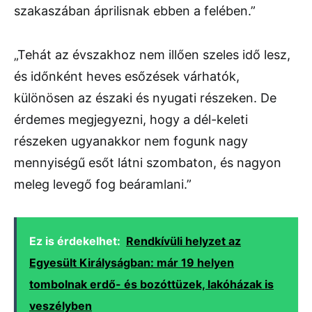
szakaszában áprilisnak ebben a felében.”
„Tehát az évszakhoz nem illően szeles idő lesz,
és időnként heves esőzések várhatók,
különösen az északi és nyugati részeken. De
érdemes megjegyezni, hogy a dél-keleti
részeken ugyanakkor nem fogunk nagy
mennyiségű esőt látni szombaton, és nagyon
meleg levegő fog beáramlani.”
Ez is érdekelhet:
Rendkívüli helyzet az
Egyesült Királyságban: már 19 helyen
tombolnak erdő- és bozóttüzek, lakóházak is
veszélyben