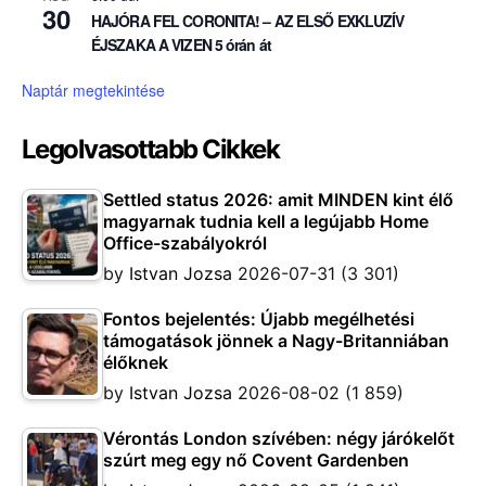
30
HAJÓRA FEL CORONITA! – AZ ELSŐ EXKLUZÍV
ÉJSZAKA A VIZEN 5 órán át
Naptár megtekintése
Legolvasottabb Cikkek
Settled status 2026: amit MINDEN kint élő
magyarnak tudnia kell a legújabb Home
Office-szabályokról
by
Istvan Jozsa
2026-07-31
(3 301)
Fontos bejelentés: Újabb megélhetési
támogatások jönnek a Nagy-Britanniában
élőknek
by
Istvan Jozsa
2026-08-02
(1 859)
Vérontás London szívében: négy járókelőt
szúrt meg egy nő Covent Gardenben