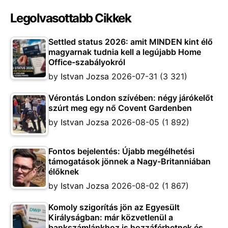
Legolvasottabb Cikkek
Settled status 2026: amit MINDEN kint élő
magyarnak tudnia kell a legújabb Home
Office-szabályokról
by
Istvan Jozsa
2026-07-31
(3 321)
Vérontás London szívében: négy járókelőt
szúrt meg egy nő Covent Gardenben
by
Istvan Jozsa
2026-08-05
(1 892)
Fontos bejelentés: Újabb megélhetési
támogatások jönnek a Nagy-Britanniában
élőknek
by
Istvan Jozsa
2026-08-02
(1 867)
Komoly szigorítás jön az Egyesült
Királyságban: már közvetlenül a
bankszámlánkhoz is hozzáférhetnek és