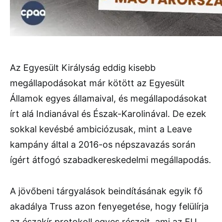
Az Egyesült Királyság eddig kisebb
megállapodásokat már kötött az Egyesült
Államok egyes államaival, és megállapodásokat
írt alá Indianával és Észak-Karolinával. De ezek
sokkal kevésbé ambiciózusak, mint a Leave
kampány által a 2016-os népszavazás során
ígért átfogó szabadkereskedelmi megállapodás.
A jövőbeni tárgyalások beindításának egyik fő
akadálya Truss azon fenyegetése, hogy felülírja
az északír protokoll egyes részeit, ami az EU