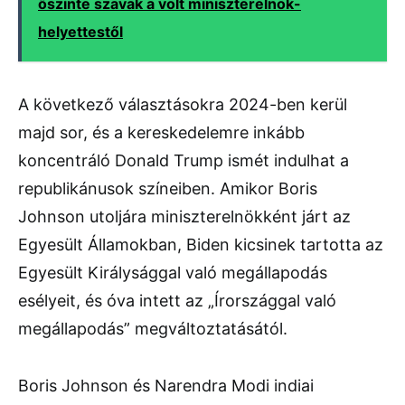
őszinte szavak a volt miniszterelnök-
helyettestől
A következő választásokra 2024-ben kerül
majd sor, és a kereskedelemre inkább
koncentráló Donald Trump ismét indulhat a
republikánusok színeiben. Amikor Boris
Johnson utoljára miniszterelnökként járt az
Egyesült Államokban, Biden kicsinek tartotta az
Egyesült Királysággal való megállapodás
esélyeit, és óva intett az „Írországgal való
megállapodás” megváltoztatásától.
Boris Johnson és Narendra Modi indiai