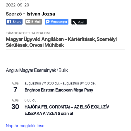
2022-09-20
Szerző -
Istvan Jozsa
E-Mail
Messenger
Post
Share
TÁMOGATOTT TARTALOM
Magyar Ügyvéd Angliában – Kártérítések, Személyi
Sérülések, Orvosi Műhibák
Angliai Magyar Események / Bulik
augusztus 7/10:00 du.
-
augusztus 8/4:00 de.
AUG
7
Brighton Eastern European Mega Party
6:00 du.
AUG
30
HAJÓRA FEL CORONITA! – AZ ELSŐ EXKLUZÍV
ÉJSZAKA A VIZEN 5 órán át
Naptár megtekintése