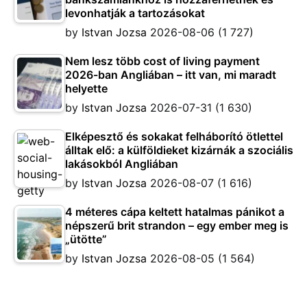
levonhatják a tartozásokat
by
Istvan Jozsa
2026-08-06
(1 727)
Nem lesz több cost of living payment
2026-ban Angliában – itt van, mi maradt
helyette
by
Istvan Jozsa
2026-07-31
(1 630)
Elképesztő és sokakat felháborító ötlettel
álltak elő: a külföldieket kizárnák a szociális
lakásokból Angliában
by
Istvan Jozsa
2026-08-07
(1 616)
4 méteres cápa keltett hatalmas pánikot a
népszerű brit strandon – egy ember meg is
„ütötte”
by
Istvan Jozsa
2026-08-05
(1 564)