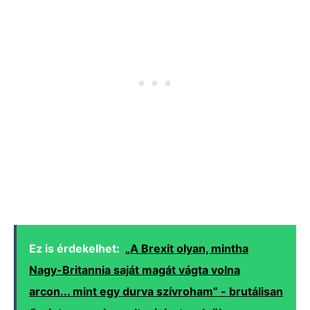
Ez is érdekelhet:
„A Brexit olyan, mintha
Nagy-Britannia saját magát vágta volna
arcon... mint egy durva szívroham” - brutálisan