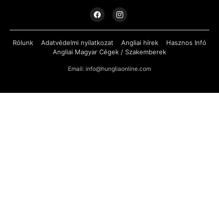
Rólunk
Adatvédelmi nyilatkozat
Angliai hírek
Hasznos Infó
Angliai Magyar Cégek / Szakemberek
Email: info@hungliaonline.com