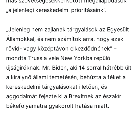
más szövetségesekkel kötött megállapodások
„a jelenlegi kereskedelmi prioritásaink”.
„Jelenleg nem zajlanak tárgyalások az Egyesült
Államokkal, és nem számítok arra, hogy ezek
rövid- vagy középtávon elkezdődnének” –
mondta Truss a vele New Yorkba repülő
újságíróknak. Mr. Biden, aki 14 sorral hátrébb ült
a királynő állami temetésén, behúzta a féket a
kereskedelmi tárgyalásokat illetően, és
aggodalmát fejezte ki a Brexitnek az északír
békefolyamatra gyakorolt hatása miatt.