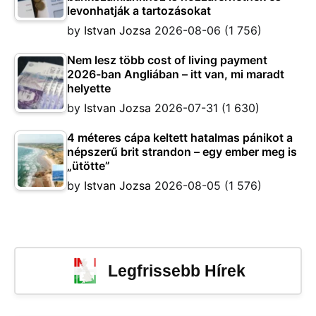
levonhatják a tartozásokat
by
Istvan Jozsa
2026-08-06
(1 756)
Nem lesz több cost of living payment
2026-ban Angliában – itt van, mi maradt
helyette
by
Istvan Jozsa
2026-07-31
(1 630)
4 méteres cápa keltett hatalmas pánikot a
népszerű brit strandon – egy ember meg is
„ütötte”
by
Istvan Jozsa
2026-08-05
(1 576)
Legfrissebb Hírek