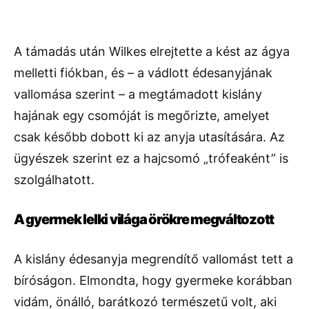
A támadás után Wilkes elrejtette a kést az ágya
melletti fiókban, és – a vádlott édesanyjának
vallomása szerint – a megtámadott kislány
hajának egy csomóját is megőrizte, amelyet
csak később dobott ki az anyja utasítására. Az
ügyészek szerint ez a hajcsomó „trófeaként” is
szolgálhatott.
A gyermek lelki világa örökre megváltozott
A kislány édesanyja megrendítő vallomást tett a
bíróságon. Elmondta, hogy gyermeke korábban
vidám, önálló, barátkozó természetű volt, aki