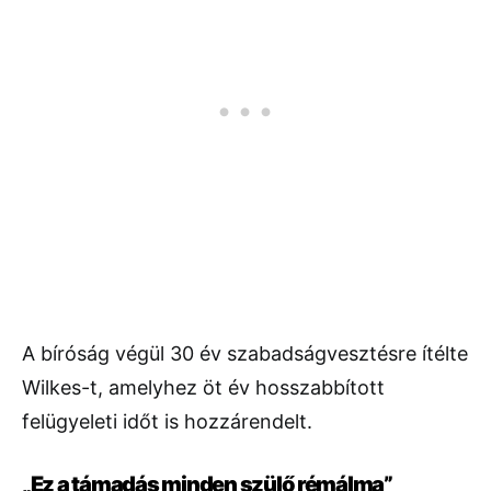
A bíróság végül 30 év szabadságvesztésre ítélte
Wilkes-t, amelyhez öt év hosszabbított
felügyeleti időt is hozzárendelt.
„Ez a támadás minden szülő rémálma”