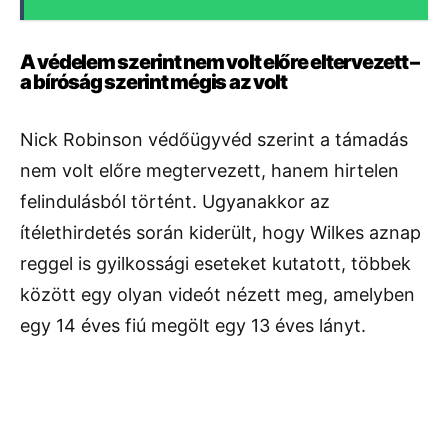
A védelem szerint nem volt előre eltervezett –
a bíróság szerint mégis az volt
Nick Robinson védőügyvéd szerint a támadás
nem volt előre megtervezett, hanem hirtelen
felindulásból történt. Ugyanakkor az
ítélethirdetés során kiderült, hogy Wilkes aznap
reggel is gyilkossági eseteket kutatott, többek
között egy olyan videót nézett meg, amelyben
egy 14 éves fiú megölt egy 13 éves lányt.