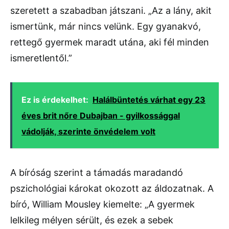
szeretett a szabadban játszani. „Az a lány, akit
ismertünk, már nincs velünk. Egy gyanakvó,
rettegő gyermek maradt utána, aki fél minden
ismeretlentől.”
Ez is érdekelhet:
Halálbüntetés várhat egy 23
éves brit nőre Dubajban - gyilkossággal
vádolják, szerinte önvédelem volt
A bíróság szerint a támadás maradandó
pszichológiai károkat okozott az áldozatnak. A
bíró, William Mousley kiemelte: „A gyermek
lelkileg mélyen sérült, és ezek a sebek