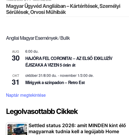
Magyar Ügyvéd Angliában – Kártérítések, Személyi
Sérülések, Orvosi Műhibák
Angliai Magyar Események / Bulik
6:00 du.
AUG
30
HAJÓRA FEL CORONITA! – AZ ELSŐ EXKLUZÍV
ÉJSZAKA A VIZEN 5 órán át
október 31/8:00 du.
-
november 1/3:00 de.
OKT
31
Mirigyek a színpadon – Retro Est
Naptár megtekintése
Legolvasottabb Cikkek
Settled status 2026: amit MINDEN kint élő
magyarnak tudnia kell a legújabb Home