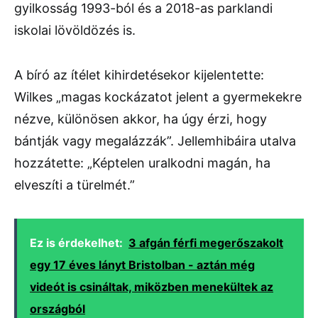
gyilkosság 1993-ból és a 2018-as parklandi
iskolai lövöldözés is.
A bíró az ítélet kihirdetésekor kijelentette:
Wilkes „magas kockázatot jelent a gyermekekre
nézve, különösen akkor, ha úgy érzi, hogy
bántják vagy megalázzák”. Jellemhibáira utalva
hozzátette: „Képtelen uralkodni magán, ha
elveszíti a türelmét.”
Ez is érdekelhet:
3 afgán férfi megerőszakolt
egy 17 éves lányt Bristolban - aztán még
videót is csináltak, miközben menekültek az
országból