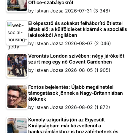
Office-szabályokról
by
Istvan Jozsa
2026-07-31
(3 348)
Elképesztő és sokakat felháborító ötlettel
álltak elő: a külföldieket kizárnák a szociális
lakásokból Angliában
by
Istvan Jozsa
2026-08-07
(2 046)
Vérontás London szívében: négy járókelőt
szúrt meg egy nő Covent Gardenben
by
Istvan Jozsa
2026-08-05
(1 905)
Fontos bejelentés: Újabb megélhetési
támogatások jönnek a Nagy-Britanniában
élőknek
by
Istvan Jozsa
2026-08-02
(1 872)
Komoly szigorítás jön az Egyesült
Királyságban: már közvetlenül a
bankszámlánkhoz is hozzáférhetnek és