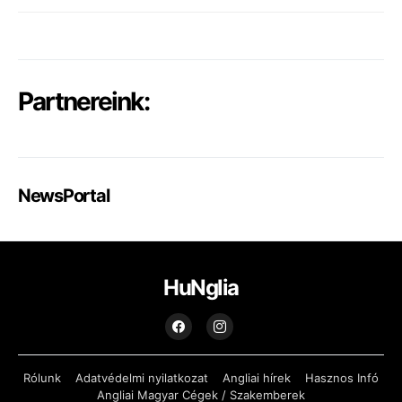
Partnereink:
NewsPortal
HuNglia
Rólunk
Adatvédelmi nyilatkozat
Angliai hírek
Hasznos Infó
Angliai Magyar Cégek / Szakemberek