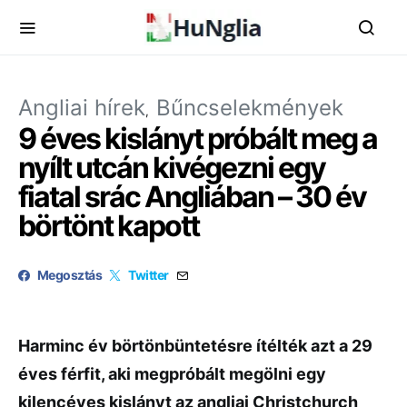
Angliai hírek
Bűncselekmények
9 éves kislányt próbált meg a
nyílt utcán kivégezni egy
fiatal srác Angliában – 30 év
börtönt kapott
Megosztás
Twitter
Harminc év börtönbüntetésre ítélték azt a 29
éves férfit, aki megpróbált megölni egy
kilencéves kislányt az angliai Christchurch