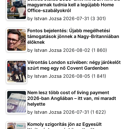
magyarnak tudnia kell a legújabb Home
Office-szabályokról
by
Istvan Jozsa
2026-07-31
(3 301)
Fontos bejelentés: Újabb megélhetési
támogatások jönnek a Nagy-Britanniában
élőknek
by
Istvan Jozsa
2026-08-02
(1 860)
Vérontás London szívében: négy járókelőt
szúrt meg egy nő Covent Gardenben
by
Istvan Jozsa
2026-08-05
(1 841)
Nem lesz több cost of living payment
2026-ban Angliában – itt van, mi maradt
helyette
by
Istvan Jozsa
2026-07-31
(1 622)
Komoly szigorítás jön az Egyesült