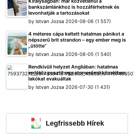
Királyságban: már közvetlenül a
bankszámlánkhoz is hozzáférhetnek és
levonhatják a tartozásokat
by
Istvan Jozsa
2026-08-06
(1 557)
4 méteres cápa keltett hatalmas pánikot a
népszerű brit strandon – egy ember meg is
„ütötte”
by
Istvan Jozsa
2026-08-05
(1 540)
Rendkívüli helyzet Angliában: hatalmas
erdőtűz pusztít egy atomerőmű közelében,
lakókat evakuáltak
by
Istvan Jozsa
2026-07-30
(1 431)
Legfrissebb Hírek