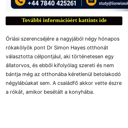
További információért kattints ide
Óriási szerencséjére a nagyjából négy hónapos
rókakölyök pont Dr Simon Hayes otthonát
választotta célpontjául, aki történetesen egy
állatorvos, és ebből kifolyólag szereti és nem
bántja még az otthonába kéretlenül betolakodó
négylábúakat sem. A családfő akkor vette észre
a rókát, amikor besétált a konyhába.