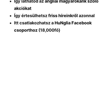
Így láthatod az
angliai magyarokank szóló
akciókat
Így értesülhetsz
friss híreinkről
azonnal
Itt csatlakozhatsz a
HuNglia Facebook
csoporthoz
(18,000fő)