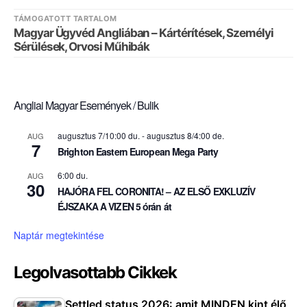
TÁMOGATOTT TARTALOM
Magyar Ügyvéd Angliában – Kártérítések, Személyi
Sérülések, Orvosi Műhibák
Angliai Magyar Események / Bulik
augusztus 7/10:00 du.
-
augusztus 8/4:00 de.
AUG
7
Brighton Eastern European Mega Party
6:00 du.
AUG
30
HAJÓRA FEL CORONITA! – AZ ELSŐ EXKLUZÍV
ÉJSZAKA A VIZEN 5 órán át
Naptár megtekintése
Legolvasottabb Cikkek
Settled status 2026: amit MINDEN kint élő