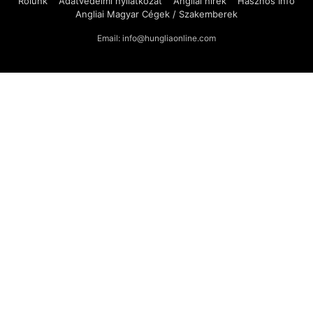
Rólunk
Adatvédelmi nyilatkozat
Angliai hírek
Hasznos Infó
Angliai Magyar Cégek / Szakemberek
Email: info@hungliaonline.com