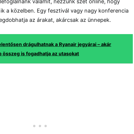
 lefoglalnánk valamit, nézzünk szét online, hogy
ik a közelben. Egy fesztivál vagy nagy konferencia
megdobhatja az árakat, akárcsak az ünnepek.
elentősen drágulhatnak a Ryanair jegyárai – akár
összeg is fogadhatja az utasokat