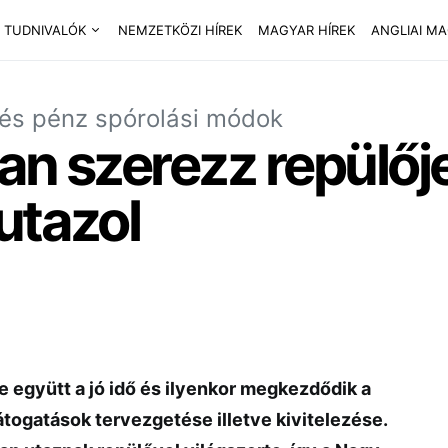
 TUDNIVALÓK
NEMZETKÖZI HÍREK
MAGYAR HÍREK
ANGLIAI M
 és pénz spórolási módok
an szerezz repülő
utazol
ele együtt a jó idő és ilyenkor megkezdődik a
togatások tervezgetése illetve kivitelezése.