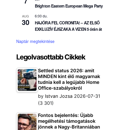
7
Brighton Eastern European Mega Party
6:00 du.
AUG
30
HAJÓRA FEL CORONITA! – AZ ELSŐ
EXKLUZÍV ÉJSZAKA A VIZEN 5 órán át
Naptár megtekintése
Legolvasottabb Cikkek
Settled status 2026: amit
MINDEN kint élő magyarnak
tudnia kell a legújabb Home
Office-szabályokról
by
Istvan Jozsa
2026-07-31
(3 301)
Fontos bejelentés: Újabb
megélhetési támogatások
jönnek a Nagy-Britanniában