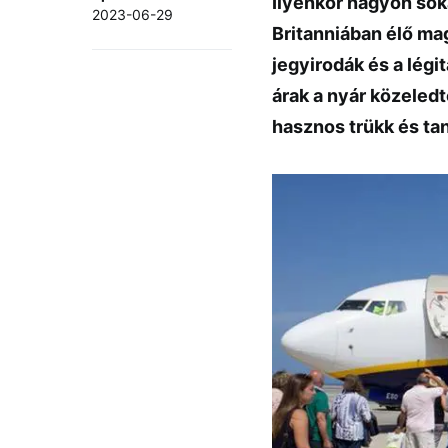
Ilyenkor nagyon sok
2023-06-29
Britanniában élő mag
jegyirodák és a lég
árak a nyár közeledt
hasznos trükk és ta