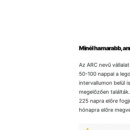
Minél hamarabb, an
Az ARC nevű vállalat 
50-100 nappal a lego
intervallumon belül 
megelőzően találták.
225 napra előre fogj
hónapra előre megven