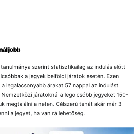
nál jobb
tanulmánya szerint statisztikailag az indulás előtt
lcsóbbak a jegyek belföldi járatok esetén. Ezen
is a legalacsonyabb árakat 57 nappal az indulást
 Nemzetközi járatoknál a legolcsóbb jegyeket 150-
uk megtalálni a neten. Célszerű tehát akár már 3
ni a jegyet, ha van rá lehetőség.