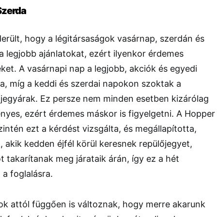
Szerda
iderült, hogy a légitársaságok vasárnap, szerdán és
a legjobb ajánlatokat, ezért ilyenkor érdemes
ket. A vasárnapi nap a legjobb, akciók és egyedi
a, míg a keddi és szerdai napokon szoktak a
 jegyárak. Ez persze nem minden esetben kizárólag
ényes, ezért érdemes máskor is figyelgetni. A Hopper
intén ezt a kérdést vizsgálta, és megállapította,
 akik kedden éjfél körül keresnek repülőjegyet,
t takarítanak meg járataik árán, így ez a hét
 a foglalásra.
ok attól függően is változnak, hogy merre akarunk