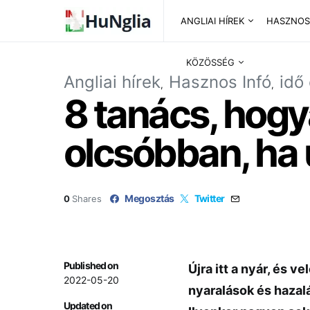
ANGLIAI HÍREK
HASZNOS
KÖZÖSSÉG
Angliai hírek
Hasznos Infó
idő
8 tanács, hogy
olcsóbban, ha 
Megosztás
Twitter
0
Shares
Published on
Újra itt a nyár, és v
2022-05-20
nyaralások és hazalá
Updated on