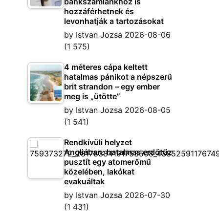
bankszámlánkhoz is
hozzáférhetnek és
levonhatják a tartozásokat
by
Istvan Jozsa
2026-08-06
(1 575)
4 méteres cápa keltett
hatalmas pánikot a népszerű
brit strandon – egy ember
meg is „ütötte”
by
Istvan Jozsa
2026-08-05
(1 541)
Rendkívüli helyzet
Angliában: hatalmas erdőtűz
pusztít egy atomerőmű
közelében, lakókat
evakuáltak
by
Istvan Jozsa
2026-07-30
(1 431)