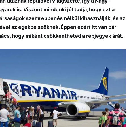
an utaznak repülővel világszerte, így a Nagy-
yarok is. Viszont mindenki jól tudja, hogy ezt a
itársaságok szemrebbenés nélkül kihasználják, és az
ével az egekbe szöknek. Éppen ezért itt van pár
nács, hogy miként csökkentheted a repjegyek árát.