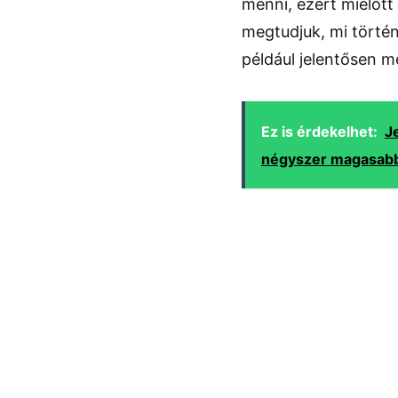
menni, ezért mielőtt
megtudjuk, mi történ
például jelentősen 
Ez is érdekelhet:
J
négyszer magasabb 