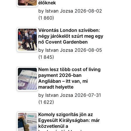
élőknek
by
Istvan Jozsa
2026-08-02
(1 860)
Vérontás London szívében:
négy járókelőt szúrt meg egy
nő Covent Gardenben
by
Istvan Jozsa
2026-08-05
(1 845)
Nem lesz több cost of living
payment 2026-ban
Angliában – itt van, mi
maradt helyette
by
Istvan Jozsa
2026-07-31
(1 622)
Komoly szigorítás jön az
Egyesült Királyságban: már
közvetlenül a