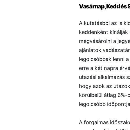
Vasárnap, Kedd és 
A kutatásból az is k
keddenként kínálják 
megvásárolni a jegye
ajánlatok vadászatár
legolcsóbbak lenni a
erre a két napra érv
utazási alkalmazás sz
hogy azok az utazók,
körülbelül átlag 6%-o
legolcsóbb időpontja
A forgalmas időszak