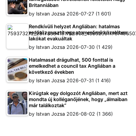
Britanniában
by
Istvan Jozsa
2026-07-27
(1 601)
Rendkívüli helyzet Angliában: hatalmas
erdőtűz pusztít egy atomerőmű közelében,
lakókat evakuáltak
by
Istvan Jozsa
2026-07-30
(1 429)
Hatalmasat drágulhat, 500 fonttal is
emelkedhet a council tax Angliában a
következő években
by
Istvan Jozsa
2026-07-31
(1 416)
Kirúgtak egy dolgozót Angliában, mert azt
mondta új kolléganőjének, hogy „álmaiban
már találkoztak”
by
Istvan Jozsa
2026-08-02
(1 366)