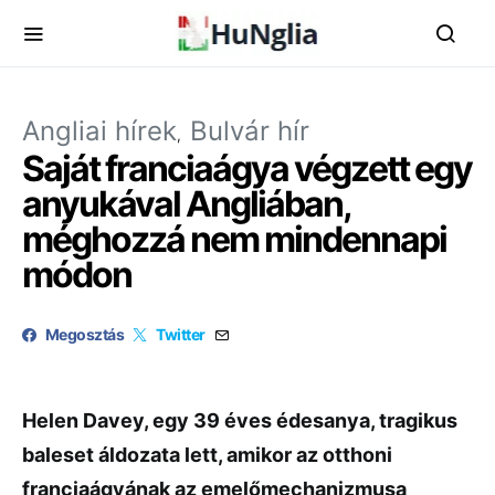
Angliai hírek
Bulvár hír
Saját franciaágya végzett egy
anyukával Angliában,
méghozzá nem mindennapi
módon
Megosztás
Twitter
Helen Davey, egy 39 éves édesanya, tragikus
baleset áldozata lett, amikor az otthoni
franciaágyának az emelőmechanizmusa