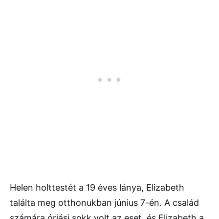
Helen holttestét a 19 éves lánya, Elizabeth
találta meg otthonukban június 7-én. A család
számára óriási sokk volt az eset, és Elizabeth a