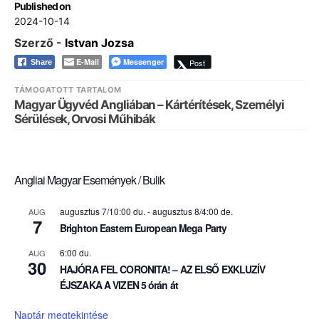
Published on
2024-10-14
Szerző -
Istvan Jozsa
E-Mail
Messenger
Post
Share
TÁMOGATOTT TARTALOM
Magyar Ügyvéd Angliában – Kártérítések, Személyi
Sérülések, Orvosi Műhibák
Angliai Magyar Események / Bulik
augusztus 7/10:00 du.
-
augusztus 8/4:00 de.
AUG
7
Brighton Eastern European Mega Party
6:00 du.
AUG
30
HAJÓRA FEL CORONITA! – AZ ELSŐ EXKLUZÍV
ÉJSZAKA A VIZEN 5 órán át
Naptár megtekintése