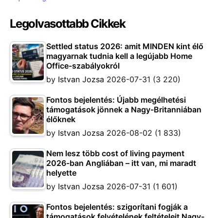
Legolvasottabb Cikkek
Settled status 2026: amit MINDEN kint élő
magyarnak tudnia kell a legújabb Home
Office-szabályokról
by
Istvan Jozsa
2026-07-31
(3 220)
Fontos bejelentés: Újabb megélhetési
támogatások jönnek a Nagy-Britanniában
élőknek
by
Istvan Jozsa
2026-08-02
(1 833)
Nem lesz több cost of living payment
2026-ban Angliában – itt van, mi maradt
helyette
by
Istvan Jozsa
2026-07-31
(1 601)
Fontos bejelentés: szigorítani fogják a
támogatások felvételének feltételeit Nagy-