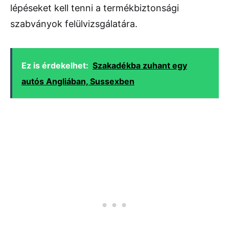
lépéseket kell tenni a termékbiztonsági
szabványok felülvizsgálatára.
Ez is érdekelhet:
Szakadékba zuhant egy
autós Angliában, Sussexben