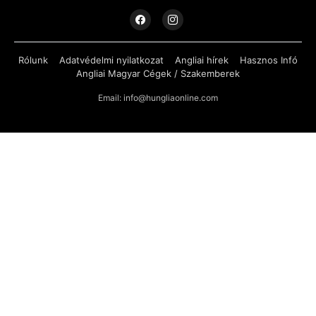
Rólunk
Adatvédelmi nyilatkozat
Angliai hírek
Hasznos Infó
Angliai Magyar Cégek / Szakemberek
Email: info@hungliaonline.com