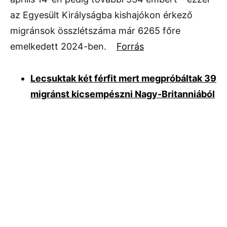
az Egyesült Királyságba kishajókon érkező
migránsok összlétszáma már 6265 főre
emelkedett 2024-ben.
Forrás
Lecsuktak két férfit mert megpróbáltak 39
migránst kicsempészni Nagy-Britanniából