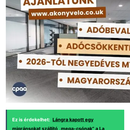
Ez is érdekelhet:
Lángra kapott egy
migránsokat szállító „mega-csónak” a La