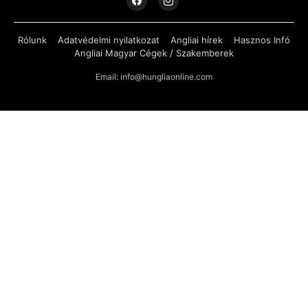
Rólunk
Adatvédelmi nyilatkozat
Angliai hírek
Hasznos Infó
Angliai Magyar Cégek / Szakemberek
Email: info@hungliaonline.com