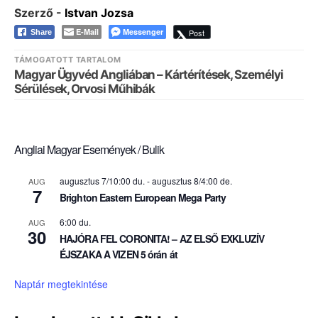
Szerző -
Istvan Jozsa
E-Mail
Messenger
Post
Share
TÁMOGATOTT TARTALOM
Magyar Ügyvéd Angliában – Kártérítések, Személyi
Sérülések, Orvosi Műhibák
Angliai Magyar Események / Bulik
augusztus 7/10:00 du.
-
augusztus 8/4:00 de.
AUG
7
Brighton Eastern European Mega Party
6:00 du.
AUG
30
HAJÓRA FEL CORONITA! – AZ ELSŐ EXKLUZÍV
ÉJSZAKA A VIZEN 5 órán át
Naptár megtekintése