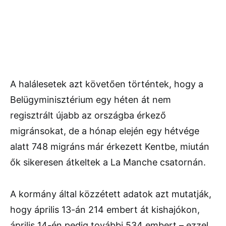
A halálesetek azt követően történtek, hogy a
Belügyminisztérium egy héten át nem
regisztrált újabb az országba érkező
migránsokat, de a hónap elején egy hétvége
alatt 748 migráns már érkezett Kentbe, miután
ők sikeresen átkeltek a La Manche csatornán.
A kormány által közzétett adatok azt mutatják,
hogy április 13-án 214 embert át kishajókon,
április 14-én pedig további 534 embert – ezzel