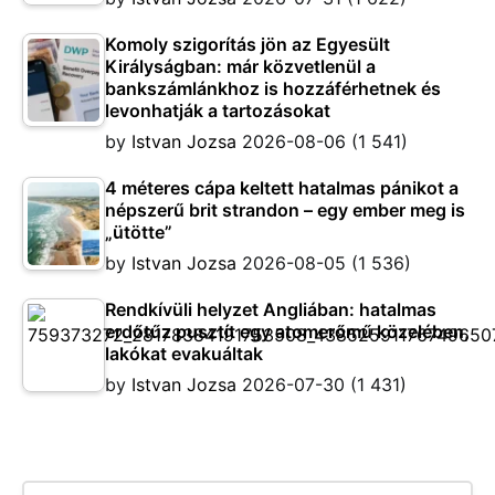
Komoly szigorítás jön az Egyesült
Királyságban: már közvetlenül a
bankszámlánkhoz is hozzáférhetnek és
levonhatják a tartozásokat
by
Istvan Jozsa
2026-08-06
(1 541)
4 méteres cápa keltett hatalmas pánikot a
népszerű brit strandon – egy ember meg is
„ütötte”
by
Istvan Jozsa
2026-08-05
(1 536)
Rendkívüli helyzet Angliában: hatalmas
erdőtűz pusztít egy atomerőmű közelében,
lakókat evakuáltak
by
Istvan Jozsa
2026-07-30
(1 431)