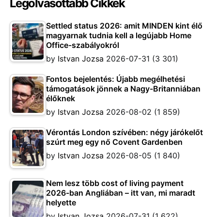
Legolvasottabb Cikkek
Settled status 2026: amit MINDEN kint élő
magyarnak tudnia kell a legújabb Home
Office-szabályokról
by
Istvan Jozsa
2026-07-31
(3 301)
Fontos bejelentés: Újabb megélhetési
támogatások jönnek a Nagy-Britanniában
élőknek
by
Istvan Jozsa
2026-08-02
(1 859)
Vérontás London szívében: négy járókelőt
szúrt meg egy nő Covent Gardenben
by
Istvan Jozsa
2026-08-05
(1 840)
Nem lesz több cost of living payment
2026-ban Angliában – itt van, mi maradt
helyette
by
Istvan Jozsa
2026-07-31
(1 622)