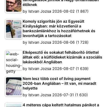
élőknek
by
Istvan Jozsa
2026-08-02
(1 867)
Komoly szigorítás jön az Egyesült
Királyságban: már közvetlenül a
bankszámlánkhoz is hozzáférhetnek és
levonhatják a tartozásokat
by
Istvan Jozsa
2026-08-06
(1 728)
Elképesztő és sokakat felháborító ötlettel
álltak elő: a külföldieket kizárnák a szociális
lakásokból Angliában
by
Istvan Jozsa
2026-08-07
(1 639)
Nem lesz több cost of living payment
2026-ban Angliában – itt van, mi maradt
helyette
by
Istvan Jozsa
2026-07-31
(1 630)
4 méteres cápa keltett hatalmas pánikot a