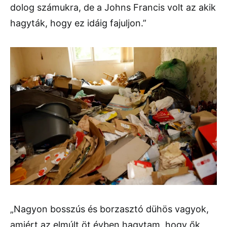
dolog számukra, de a Johns Francis volt az akik
hagyták, hogy ez idáig fajuljon.”
„Nagyon bosszús és borzasztó dühös vagyok,
amiért az elmúlt öt évben hagytam, hogy ők