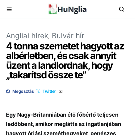
Angliai hírek
Bulvár hír
4 tonna szemetet hagyott az
albérletben, és csak annyit
üzent a landlordnak, hogy
„takarítsd össze te”
Megosztás
Twitter
Egy Nagy-Britanniában élő főbérlő teljesen
ledöbbent, amikor meglátta az ingatlanjában
hagyott óriási szeméthegyeket, penészes