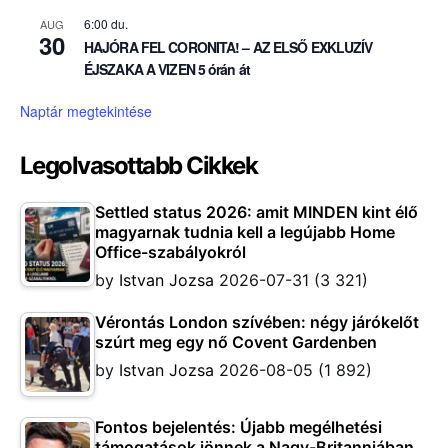
6:00 du.
AUG
30
HAJÓRA FEL CORONITA! – AZ ELSŐ EXKLUZÍV
ÉJSZAKA A VIZEN 5 órán át
Naptár megtekintése
Legolvasottabb Cikkek
Settled status 2026: amit MINDEN kint élő
magyarnak tudnia kell a legújabb Home
Office-szabályokról
by
Istvan Jozsa
2026-07-31
(3 321)
Vérontás London szívében: négy járókelőt
szúrt meg egy nő Covent Gardenben
by
Istvan Jozsa
2026-08-05
(1 892)
Fontos bejelentés: Újabb megélhetési
támogatások jönnek a Nagy-Britanniában