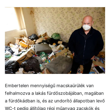
Embertelen mennyiségű macskaürülék van
felhalmozva a lakás fürdőszobájában, magában
a fürdőkádban is, és az undorító állapotban levő
WC-t pedig állítólag régi műanyag zacskók és