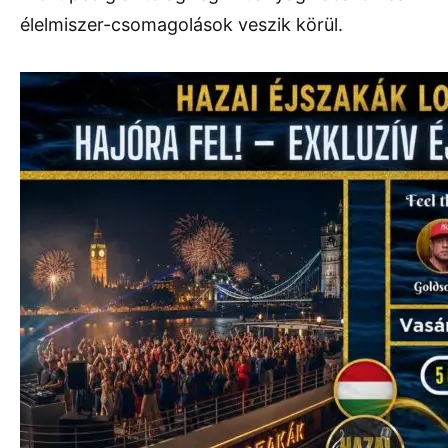
élelmiszer-csomagolások veszik körül.