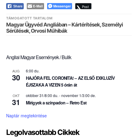
E-Mail
Messenger
Post
Share
TÁMOGATOTT TARTALOM
Magyar Ügyvéd Angliában – Kártérítések, Személyi
Sérülések, Orvosi Műhibák
Angliai Magyar Események / Bulik
6:00 du.
AUG
30
HAJÓRA FEL CORONITA! – AZ ELSŐ EXKLUZÍV
ÉJSZAKA A VIZEN 5 órán át
október 31/8:00 du.
-
november 1/3:00 de.
OKT
31
Mirigyek a színpadon – Retro Est
Naptár megtekintése
Legolvasottabb Cikkek