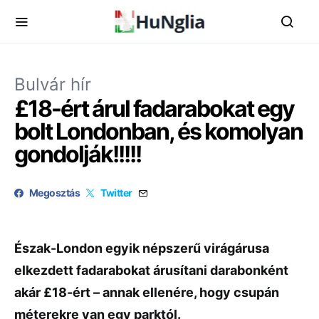
Bulvár hír
£18-ért árul fadarabokat egy
bolt Londonban, és komolyan
gondolják!!!!!
Megosztás
Twitter
Észak-London egyik népszerű virágárusa
elkezdett fadarabokat árusítani darabonként
akár £18-ért – annak ellenére, hogy csupán
méterekre van egy parktól.