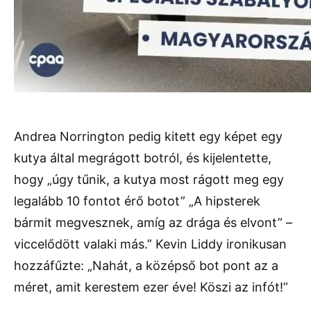
Andrea Norrington pedig kitett egy képet egy
kutya által megrágott botról, és kijelentette,
hogy „úgy tűnik, a kutya most rágott meg egy
legalább 10 fontot érő botot” „A hipsterek
bármit megvesznek, amíg az drága és elvont” –
viccelődött valaki más.” Kevin Liddy ironikusan
hozzáfűzte: „Nahát, a középső bot pont az a
méret, amit kerestem ezer éve! Köszi az infót!”