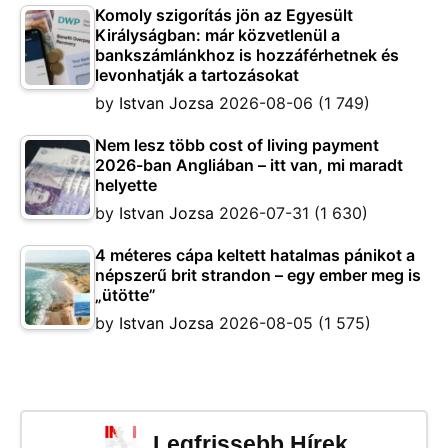
Komoly szigorítás jön az Egyesült
Királyságban: már közvetlenül a
bankszámlánkhoz is hozzáférhetnek és
levonhatják a tartozásokat
by
Istvan Jozsa
2026-08-06
(1 749)
Nem lesz több cost of living payment
2026-ban Angliában – itt van, mi maradt
helyette
by
Istvan Jozsa
2026-07-31
(1 630)
4 méteres cápa keltett hatalmas pánikot a
népszerű brit strandon – egy ember meg is
„ütötte”
by
Istvan Jozsa
2026-08-05
(1 575)
Legfrissebb Hírek