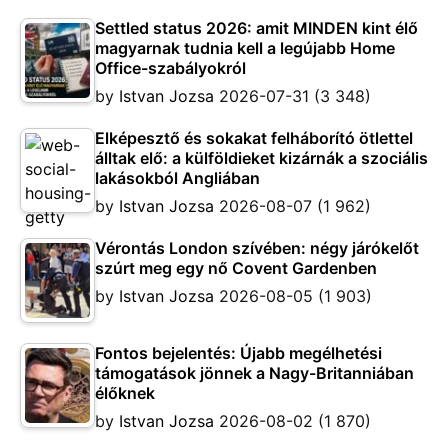
Settled status 2026: amit MINDEN kint élő
magyarnak tudnia kell a legújabb Home
Office-szabályokról
by
Istvan Jozsa
2026-07-31
(3 348)
Elképesztő és sokakat felháborító ötlettel
álltak elő: a külföldieket kizárnák a szociális
lakásokból Angliában
by
Istvan Jozsa
2026-08-07
(1 962)
Vérontás London szívében: négy járókelőt
szúrt meg egy nő Covent Gardenben
by
Istvan Jozsa
2026-08-05
(1 903)
Fontos bejelentés: Újabb megélhetési
támogatások jönnek a Nagy-Britanniában
élőknek
by
Istvan Jozsa
2026-08-02
(1 870)