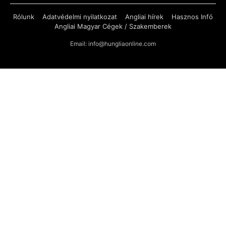
Rólunk
Adatvédelmi nyilatkozat
Angliai hírek
Hasznos Infó
Angliai Magyar Cégek / Szakemberek
Email: info@hungliaonline.com