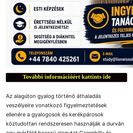
További információért kattints ide
Az alagúton gyalog történő áthaladás
veszélyeire vonatkozó figyelmeztetések
ellenére a gyalogosok és kerékpárosok
köztudottan rendszeresen használják a durván
egy mérföld hosszú alagutat Caerphilly és