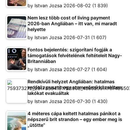
by
Istvan Jozsa
2026-08-02
(1 839)
Nem lesz több cost of living payment
2026-ban Angliában – itt van, mi maradt
helyette
by
Istvan Jozsa
2026-07-31
(1 607)
Fontos bejelentés: szigorítani fogják a
támogatások felvételének feltételeit Nagy-
Britanniában
by
Istvan Jozsa
2026-07-27
(1 604)
Rendkívüli helyzet Angliában: hatalmas
erdőtűz pusztít egy atomerőmű közelében,
lakókat evakuáltak
by
Istvan Jozsa
2026-07-30
(1 430)
4 méteres cápa keltett hatalmas pánikot a
népszerű brit strandon – egy ember meg is
„ütötte”