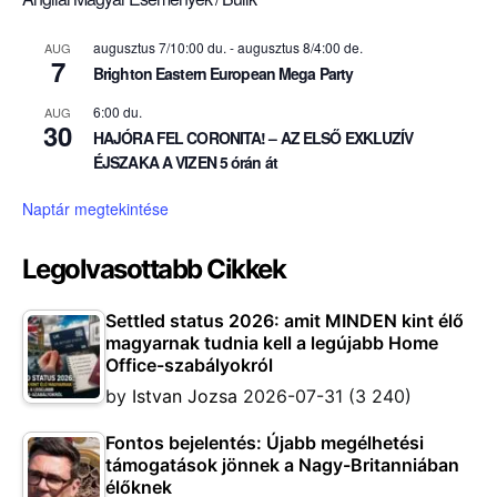
augusztus 7/10:00 du.
-
augusztus 8/4:00 de.
AUG
7
Brighton Eastern European Mega Party
6:00 du.
AUG
30
HAJÓRA FEL CORONITA! – AZ ELSŐ EXKLUZÍV
ÉJSZAKA A VIZEN 5 órán át
Naptár megtekintése
Legolvasottabb Cikkek
Settled status 2026: amit MINDEN kint élő
magyarnak tudnia kell a legújabb Home
Office-szabályokról
by
Istvan Jozsa
2026-07-31
(3 240)
Fontos bejelentés: Újabb megélhetési
támogatások jönnek a Nagy-Britanniában
élőknek