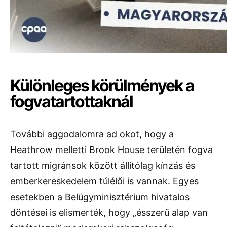
Különleges körülmények a
fogvatartottaknál
További aggodalomra ad okot, hogy a
Heathrow melletti Brook House területén fogva
tartott migránsok között állítólag kínzás és
emberkereskedelem túlélői is vannak. Egyes
esetekben a Belügyminisztérium hivatalos
döntései is elismerték, hogy „ésszerű alap van