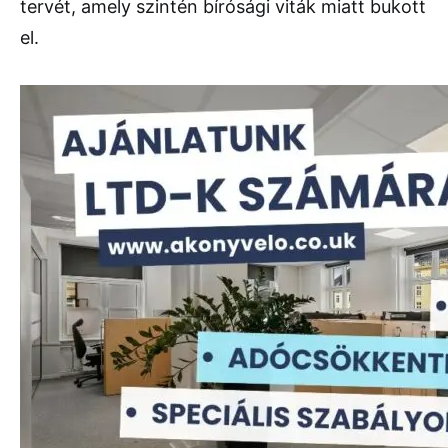
tervét, amely szintén bírósági viták miatt bukott
el.