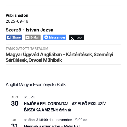
Published on
2025-09-16
Szerző -
Istvan Jozsa
E-Mail
Messenger
Post
Share
TÁMOGATOTT TARTALOM
Magyar Ügyvéd Angliában – Kártérítések, Személyi
Sérülések, Orvosi Műhibák
Angliai Magyar Események / Bulik
6:00 du.
AUG
30
HAJÓRA FEL CORONITA! – AZ ELSŐ EXKLUZÍV
ÉJSZAKA A VIZEN 5 órán át
október 31/8:00 du.
-
november 1/3:00 de.
OKT
31
Mirigyek a színpadon – Retro Est