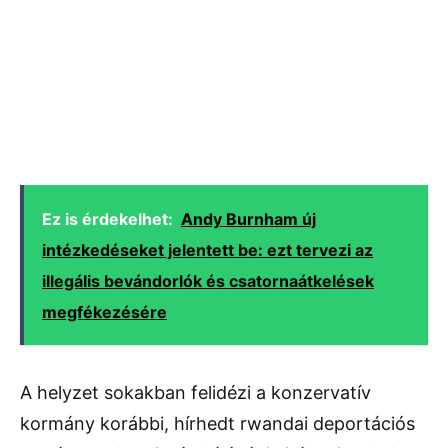
Ez is érdekelhet:
Andy Burnham új
intézkedéseket jelentett be: ezt tervezi az
illegális bevándorlók és csatornaátkelések
megfékezésére
A helyzet sokakban felidézi a konzervatív
kormány korábbi, hírhedt rwandai deportációs