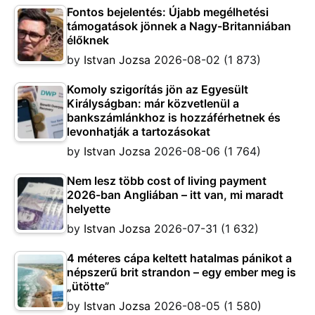
Fontos bejelentés: Újabb megélhetési
támogatások jönnek a Nagy-Britanniában
élőknek
by
Istvan Jozsa
2026-08-02
(1 873)
Komoly szigorítás jön az Egyesült
Királyságban: már közvetlenül a
bankszámlánkhoz is hozzáférhetnek és
levonhatják a tartozásokat
by
Istvan Jozsa
2026-08-06
(1 764)
Nem lesz több cost of living payment
2026-ban Angliában – itt van, mi maradt
helyette
by
Istvan Jozsa
2026-07-31
(1 632)
4 méteres cápa keltett hatalmas pánikot a
népszerű brit strandon – egy ember meg is
„ütötte”
by
Istvan Jozsa
2026-08-05
(1 580)