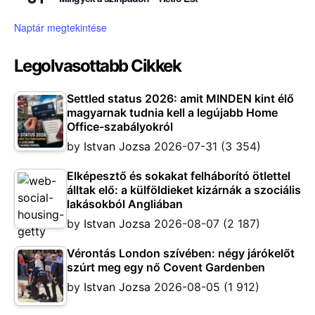
Naptár megtekintése
Legolvasottabb Cikkek
Settled status 2026: amit MINDEN kint élő
magyarnak tudnia kell a legújabb Home
Office-szabályokról
by
Istvan Jozsa
2026-07-31
(3 354)
Elképesztő és sokakat felháborító ötlettel
álltak elő: a külföldieket kizárnák a szociális
lakásokból Angliában
by
Istvan Jozsa
2026-08-07
(2 187)
Vérontás London szívében: négy járókelőt
szúrt meg egy nő Covent Gardenben
by
Istvan Jozsa
2026-08-05
(1 912)