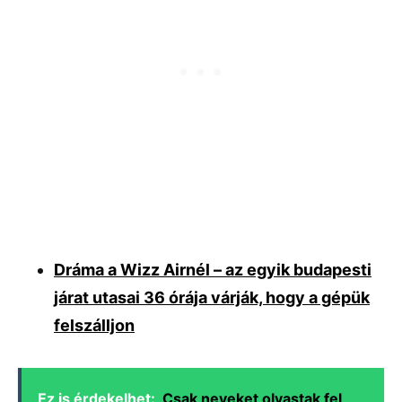
Dráma a Wizz Airnél – az egyik budapesti
járat utasai 36 órája várják, hogy a gépük
felszálljon
Ez is érdekelhet:
Csak neveket olvastak fel,