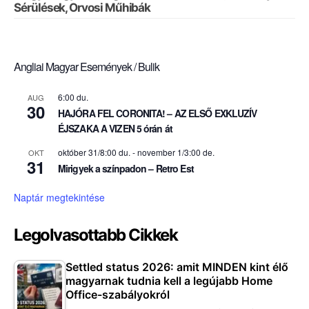
Sérülések, Orvosi Műhibák
Angliai Magyar Események / Bulik
6:00 du.
AUG
30
HAJÓRA FEL CORONITA! – AZ ELSŐ EXKLUZÍV
ÉJSZAKA A VIZEN 5 órán át
október 31/8:00 du.
-
november 1/3:00 de.
OKT
31
Mirigyek a színpadon – Retro Est
Naptár megtekintése
Legolvasottabb Cikkek
Settled status 2026: amit MINDEN kint élő
magyarnak tudnia kell a legújabb Home
Office-szabályokról