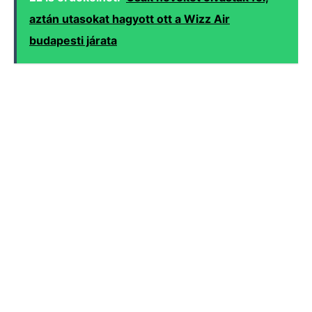
aztán utasokat hagyott ott a Wizz Air
budapesti járata