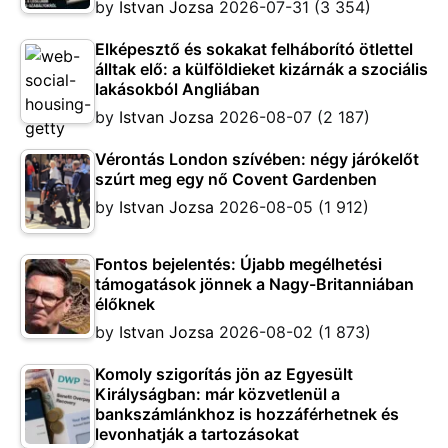
by
Istvan Jozsa
2026-07-31
(3 354)
Elképesztő és sokakat felháborító ötlettel
álltak elő: a külföldieket kizárnák a szociális
lakásokból Angliában
by
Istvan Jozsa
2026-08-07
(2 187)
Vérontás London szívében: négy járókelőt
szúrt meg egy nő Covent Gardenben
by
Istvan Jozsa
2026-08-05
(1 912)
Fontos bejelentés: Újabb megélhetési
támogatások jönnek a Nagy-Britanniában
élőknek
by
Istvan Jozsa
2026-08-02
(1 873)
Komoly szigorítás jön az Egyesült
Királyságban: már közvetlenül a
bankszámlánkhoz is hozzáférhetnek és
levonhatják a tartozásokat