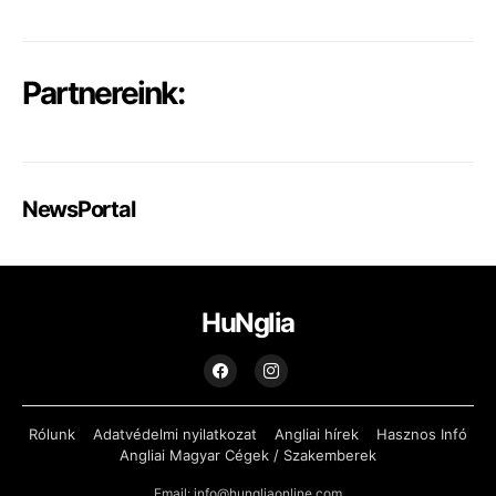
Partnereink:
NewsPortal
HuNglia
Rólunk
Adatvédelmi nyilatkozat
Angliai hírek
Hasznos Infó
Angliai Magyar Cégek / Szakemberek
Email: info@hungliaonline.com