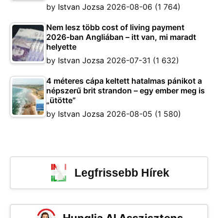
by
Istvan Jozsa
2026-08-06
(1 764)
Nem lesz több cost of living payment
2026-ban Angliában – itt van, mi maradt
helyette
by
Istvan Jozsa
2026-07-31
(1 632)
4 méteres cápa keltett hatalmas pánikot a
népszerű brit strandon – egy ember meg is
„ütötte”
by
Istvan Jozsa
2026-08-05
(1 580)
Legfrissebb Hírek