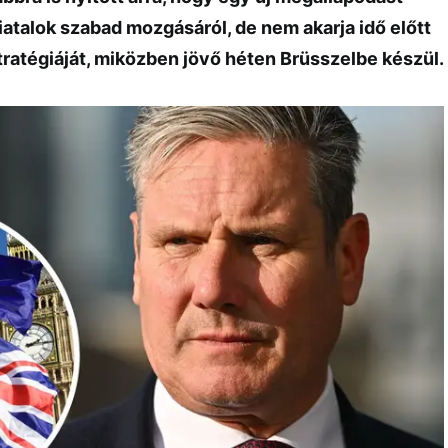
iatalok szabad mozgásáról, de nem akarja idő előtt
stratégiáját, miközben jövő héten Brüsszelbe készül.