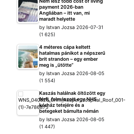
Nem lesz több cost of living
payment 2026-ban
Angliában – itt van, mi
maradt helyette
by
Istvan Jozsa
2026-07-31
(1 625)
4 méteres cápa keltett
hatalmas pánikot a népszerű
brit strandon – egy ember
meg is „ütötte”
by
Istvan Jozsa
2026-08-05
(1 554)
Kaszás halálnak öltözött egy
férfi, felmászott egy NHS
kórház tetejére és a
betegeket bámulta némán
by
Istvan Jozsa
2026-08-05
(1 447)