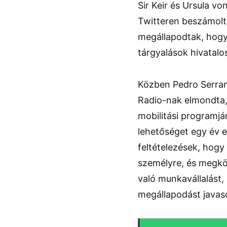
Sir Keir és Ursula v
Twitteren beszámolta
megállapodtak, hogy 
tárgyalások hivatal
Közben Pedro Serran
Radio-nak elmondta, 
mobilitási programjá
lehetőséget egy év e
feltételezések, hogy
személyre, és megkö
való munkavállalást,
megállapodást javaso