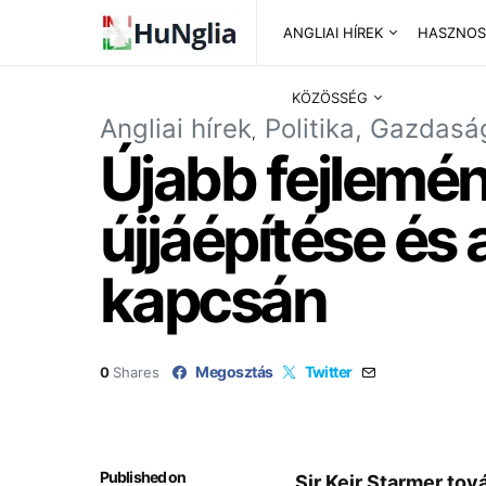
ANGLIAI HÍREK
HASZNOS
KÖZÖSSÉG
Angliai hírek
Politika, Gazdasá
Újabb fejlemén
újjáépítése és
kapcsán
Megosztás
Twitter
0
Shares
Published on
Sir Keir Starmer tov