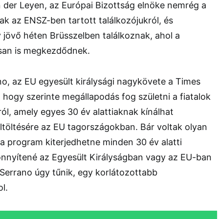
on der Leyen, az Európai Bizottság elnöke nemrég a
k az ENSZ-ben tartott találkozójukról, és
jövő héten Brüsszelben találkoznak, ahol a
osan is megkezdődnek.
o, az EU egyesült királysági nagykövete a Times
hogy szerinte megállapodás fog születni a fiatalok
ról, amely egyes 30 év alattiaknak kínálhat
ltöltésére az EU tagországokban. Bár voltak olyan
 a program kiterjedhetne minden 30 év alatti
nnyítené az Egyesült Királyságban vagy az EU-ban
 Serrano úgy tűnik, egy korlátozottabb
l.