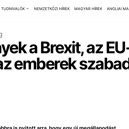
 TUDNIVALÓK
NEMZETKÖZI HÍREK
MAGYAR HÍREK
ANGLIAI M
g
yek a Brexit, az E
 az emberek szaba
ábbra is nyitott arra, hogy egy új megállapodást