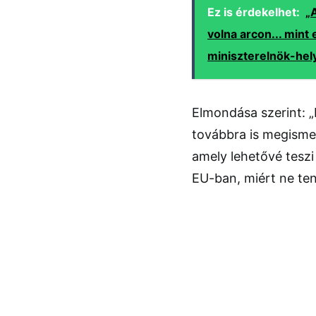
Ez is érdekelhet:
„
volna arcon... mint
miniszterelnök-hel
Elmondása szerint: „E
továbbra is megisme
amely lehetővé teszi
EU-ban, miért ne te