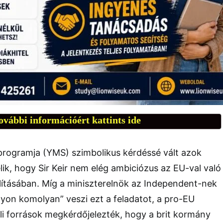
ovábbi információért kattints ide
i programja (YMS) szimbolikus kérdéssé vált azok
lik, hogy Sir Keir nem elég ambiciózus az EU-val való
lításában. Míg a miniszterelnök az Independent-nek
yon komolyan” veszi ezt a feladatot, a pro-EU
eli források megkérdőjelezték, hogy a brit kormány