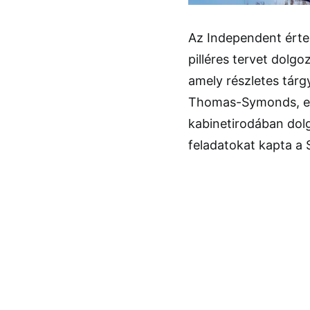
Az Independent érte
pilléres tervet dolgo
amely részletes tárg
Thomas-Symonds, euró
kabinetirodában dol
feladatokat kapta a