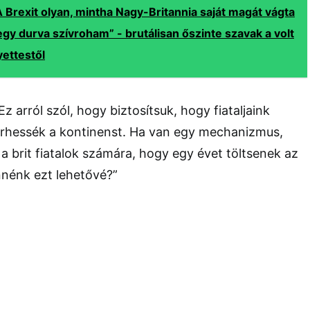
A Brexit olyan, mintha Nagy-Britannia saját magát vágta
 egy durva szívroham” - brutálisan őszinte szavak a volt
yettestől
z arról szól, hogy biztosítsuk, hogy fiataljaink
rhessék a kontinenst. Ha van egy mechanizmus,
 a brit fiatalok számára, hogy egy évet töltsenek az
nnénk ezt lehetővé?”