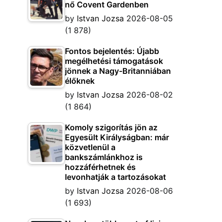
nő Covent Gardenben
by
Istvan Jozsa
2026-08-05
(1 878)
Fontos bejelentés: Újabb
megélhetési támogatások
jönnek a Nagy-Britanniában
élőknek
by
Istvan Jozsa
2026-08-02
(1 864)
Komoly szigorítás jön az
Egyesült Királyságban: már
közvetlenül a
bankszámlánkhoz is
hozzáférhetnek és
levonhatják a tartozásokat
by
Istvan Jozsa
2026-08-06
(1 693)