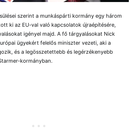
sülései szerint a munkáspárti kormány egy három
zott ki az EU-val való kapcsolatok újraépítésére,
yalásokat igényel majd. A fő tárgyalásokat Nick
pai ügyekért felelős miniszter vezeti, aki a
gozik, és a legösszetettebb és legérzékenyebb
 Starmer-kormányban.