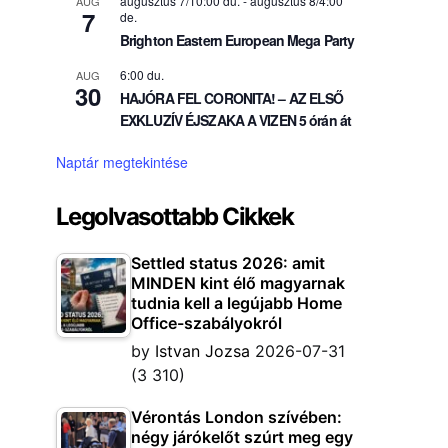
augusztus 7/10:00 du.
-
augusztus 8/4:00
AUG
7
de.
Brighton Eastern European Mega Party
6:00 du.
AUG
30
HAJÓRA FEL CORONITA! – AZ ELSŐ
EXKLUZÍV ÉJSZAKA A VIZEN 5 órán át
Naptár megtekintése
Legolvasottabb Cikkek
Settled status 2026: amit
MINDEN kint élő magyarnak
tudnia kell a legújabb Home
Office-szabályokról
by
Istvan Jozsa
2026-07-31
(3 310)
Vérontás London szívében:
négy járókelőt szúrt meg egy