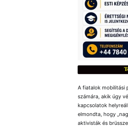
T
A fiatalok mobilitás
számára, akik úgy vé
kapcsolatok helyreál
elmondta, hogy „nag
aktivisták és brüssz