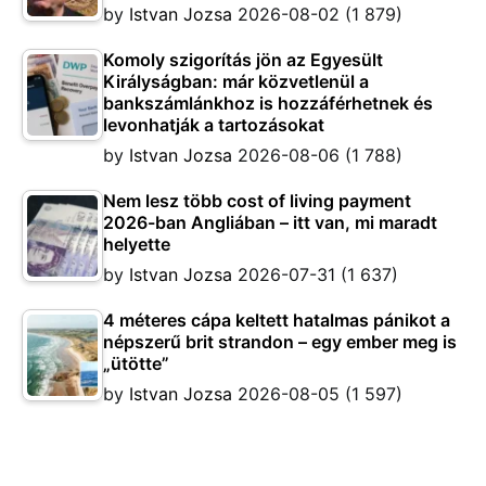
by
Istvan Jozsa
2026-08-02
(1 879)
Komoly szigorítás jön az Egyesült
Királyságban: már közvetlenül a
bankszámlánkhoz is hozzáférhetnek és
levonhatják a tartozásokat
by
Istvan Jozsa
2026-08-06
(1 788)
Nem lesz több cost of living payment
2026-ban Angliában – itt van, mi maradt
helyette
by
Istvan Jozsa
2026-07-31
(1 637)
4 méteres cápa keltett hatalmas pánikot a
népszerű brit strandon – egy ember meg is
„ütötte”
by
Istvan Jozsa
2026-08-05
(1 597)