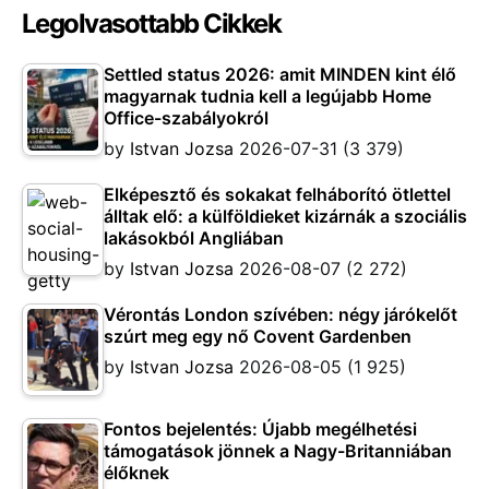
Legolvasottabb Cikkek
Settled status 2026: amit MINDEN kint élő
magyarnak tudnia kell a legújabb Home
Office-szabályokról
by
Istvan Jozsa
2026-07-31
(3 379)
Elképesztő és sokakat felháborító ötlettel
álltak elő: a külföldieket kizárnák a szociális
lakásokból Angliában
by
Istvan Jozsa
2026-08-07
(2 272)
Vérontás London szívében: négy járókelőt
szúrt meg egy nő Covent Gardenben
by
Istvan Jozsa
2026-08-05
(1 925)
Fontos bejelentés: Újabb megélhetési
támogatások jönnek a Nagy-Britanniában
élőknek