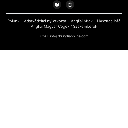
Rólunk
Adatvédelmi nyilatkozat
Angliai hírek
Hasznos Infó
Angliai Magyar Cégek / Szakemberek
Email: info@hungliaonline.com