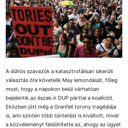
A dühös szavazók a katasztrofálisan sikerült
választás óta követelik May lemondását, főleg
most, hogy a napokon belül várhatóan
bejelentik az észak-ír DUP párttal a koalíciót.
Eközben jött még a Grenfell torony tragédiája
is, ami szintén több tüntetést is kiváltott, mivel
a közvéleményt feldühítette az, ahogy az ügyet