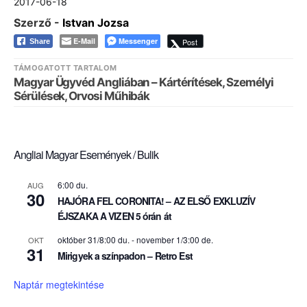
2017-06-18
Szerző -
Istvan Jozsa
E-Mail
Messenger
Post
Share
TÁMOGATOTT TARTALOM
Magyar Ügyvéd Angliában – Kártérítések, Személyi
Sérülések, Orvosi Műhibák
Angliai Magyar Események / Bulik
6:00 du.
AUG
30
HAJÓRA FEL CORONITA! – AZ ELSŐ EXKLUZÍV
ÉJSZAKA A VIZEN 5 órán át
október 31/8:00 du.
-
november 1/3:00 de.
OKT
31
Mirigyek a színpadon – Retro Est
Naptár megtekintése