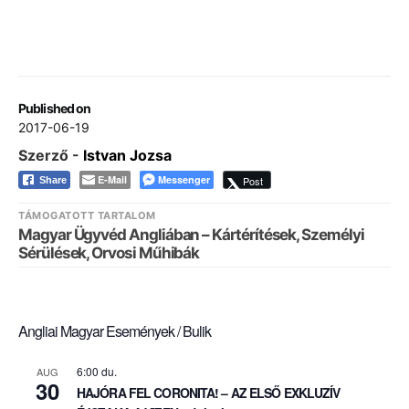
Published on
2017-06-19
Szerző -
Istvan Jozsa
E-Mail
Messenger
Post
Share
TÁMOGATOTT TARTALOM
Magyar Ügyvéd Angliában – Kártérítések, Személyi
Sérülések, Orvosi Műhibák
Angliai Magyar Események / Bulik
6:00 du.
AUG
30
HAJÓRA FEL CORONITA! – AZ ELSŐ EXKLUZÍV