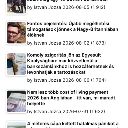
by
Istvan Jozsa
2026-08-05
(1 912)
Fontos bejelentés: Újabb megélhetési
támogatások jönnek a Nagy-Britanniában
élőknek
by
Istvan Jozsa
2026-08-02
(1 873)
Komoly szigorítás jön az Egyesült
Királyságban: már közvetlenül a
bankszámlánkhoz is hozzáférhetnek és
levonhatják a tartozásokat
by
Istvan Jozsa
2026-08-06
(1 764)
Nem lesz több cost of living payment
2026-ban Angliában – itt van, mi maradt
helyette
by
Istvan Jozsa
2026-07-31
(1 632)
4 méteres cápa keltett hatalmas pánikot a