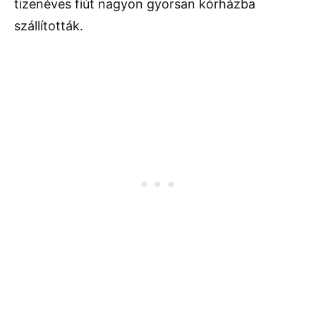
tizenéves fiút nagyon gyorsan kórházba
szállították.