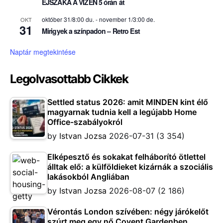
ÉJSZAKA A VIZEN 5 órán át
október 31/8:00 du.
-
november 1/3:00 de.
OKT
31
Mirigyek a színpadon – Retro Est
Naptár megtekintése
Legolvasottabb Cikkek
Settled status 2026: amit MINDEN kint élő
magyarnak tudnia kell a legújabb Home
Office-szabályokról
by
Istvan Jozsa
2026-07-31
(3 354)
Elképesztő és sokakat felháborító ötlettel
álltak elő: a külföldieket kizárnák a szociális
lakásokból Angliában
by
Istvan Jozsa
2026-08-07
(2 186)
Vérontás London szívében: négy járókelőt
szúrt meg egy nő Covent Gardenben