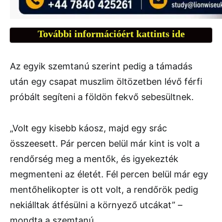
További információért kattints ide
Az egyik szemtanú szerint pedig a támadás
után egy csapat muszlim öltözetben lévő férfi
próbált segíteni a földön fekvő sebesültnek.
„Volt egy kisebb káosz, majd egy srác
összeesett. Pár percen belül már kint is volt a
rendőrség meg a mentők, és igyekezték
megmenteni az életét. Fél percen belül már egy
mentőhelikopter is ott volt, a rendőrök pedig
nekiálltak átfésülni a környező utcákat” –
mondta a szemtanú.