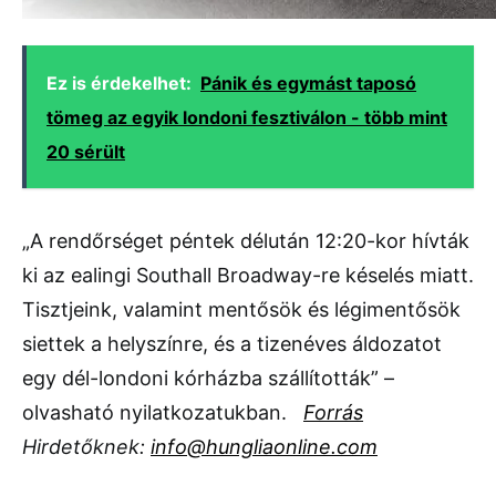
Ez is érdekelhet:
Pánik és egymást taposó
tömeg az egyik londoni fesztiválon - több mint
20 sérült
„A rendőrséget péntek délután 12:20-kor hívták
ki az ealingi Southall Broadway-re késelés miatt.
Tisztjeink, valamint mentősök és légimentősök
siettek a helyszínre, és a tizenéves áldozatot
egy dél-londoni kórházba szállították” –
olvasható nyilatkozatukban.
Forrás
Hirdetőknek:
info@hungliaonline.com