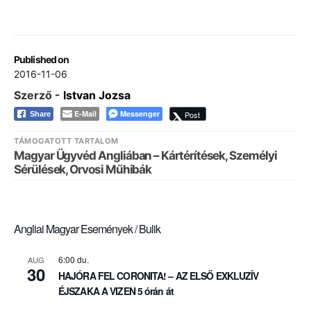
Published on
2016-11-06
Szerző -
Istvan Jozsa
E-Mail
Messenger
Post
Share
TÁMOGATOTT TARTALOM
Magyar Ügyvéd Angliában – Kártérítések, Személyi
Sérülések, Orvosi Műhibák
Angliai Magyar Események / Bulik
6:00 du.
AUG
30
HAJÓRA FEL CORONITA! – AZ ELSŐ EXKLUZÍV
ÉJSZAKA A VIZEN 5 órán át