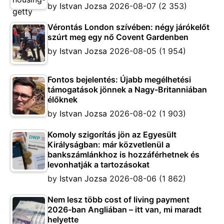
by
Istvan Jozsa
2026-08-07
(2 353)
Vérontás London szívében: négy járókelőt
szúrt meg egy nő Covent Gardenben
by
Istvan Jozsa
2026-08-05
(1 954)
Fontos bejelentés: Újabb megélhetési
támogatások jönnek a Nagy-Britanniában
élőknek
by
Istvan Jozsa
2026-08-02
(1 903)
Komoly szigorítás jön az Egyesült
Királyságban: már közvetlenül a
bankszámlánkhoz is hozzáférhetnek és
levonhatják a tartozásokat
by
Istvan Jozsa
2026-08-06
(1 862)
Nem lesz több cost of living payment
2026-ban Angliában – itt van, mi maradt
helyette