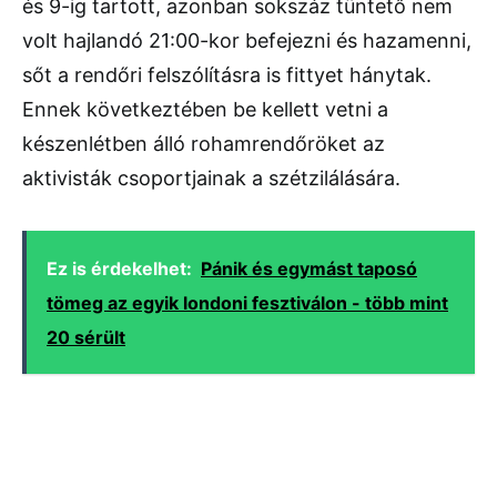
és 9-ig tartott, azonban sokszáz tüntető nem
volt hajlandó 21:00-kor befejezni és hazamenni,
sőt a rendőri felszólításra is fittyet hánytak.
Ennek következtében be kellett vetni a
készenlétben álló rohamrendőröket az
aktivisták csoportjainak a szétzilálására.
Ez is érdekelhet:
Pánik és egymást taposó
tömeg az egyik londoni fesztiválon - több mint
20 sérült