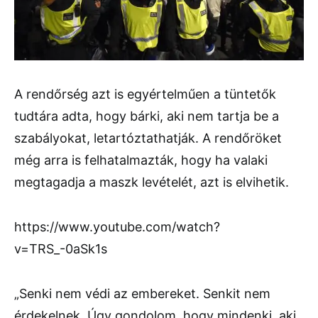
A rendőrség azt is egyértelműen a tüntetők
tudtára adta, hogy bárki, aki nem tartja be a
szabályokat, letartóztathatják. A rendőröket
még arra is felhatalmazták, hogy ha valaki
megtagadja a maszk levételét, azt is elvihetik.
https://www.youtube.com/watch?
v=TRS_-0aSk1s
„Senki nem védi az embereket. Senkit nem
érdekelnek. Úgy gondolom, hogy mindenki, aki