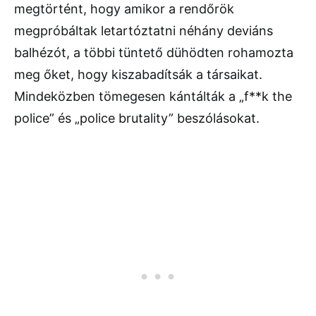
megtörtént, hogy amikor a rendőrök
megpróbáltak letartóztatni néhány deviáns
balhézót, a többi tüntető dühödten rohamozta
meg őket, hogy kiszabadítsák a társaikat.
Mindeközben tömegesen kántálták a „f**k the
police” és „police brutality” beszólásokat.