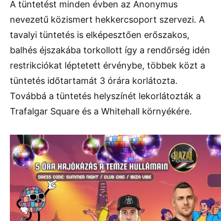
A tüntetést minden évben az Anonymus
nevezetű közismert hekkercsoport szervezi. A
tavalyi tüntetés is elképesztően erőszakos,
balhés éjszakába torkollott így a rendőrség idén
restrikciókat léptetett érvénybe, többek közt a
tüntetés időtartamát 3 órára korlátozta.
Továbbá a tüntetés helyszínét lekorlátozták a
Trafalgar Square és a Whitehall környékére.