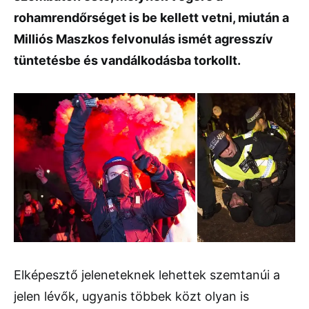
rohamrendőrséget is be kellett vetni, miután a
Milliós Maszkos felvonulás ismét agresszív
tüntetésbe és vandálkodásba torkollt.
Elképesztő jeleneteknek lehettek szemtanúi a
jelen lévők, ugyanis többek közt olyan is