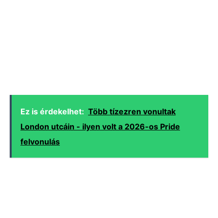
Ez is érdekelhet:
Több tízezren vonultak
London utcáin - ilyen volt a 2026-os Pride
felvonulás