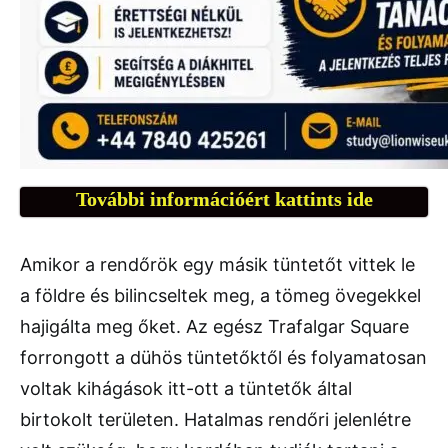
További információért kattints ide
Amikor a rendőrök egy másik tüntetőt vittek le
a földre és bilincseltek meg, a tömeg övegekkel
hajigálta meg őket. Az egész Trafalgar Square
forrongott a dühös tüntetőktől és folyamatosan
voltak kihágások itt-ott a tüntetők által
birtokolt területen. Hatalmas rendőri jelenlétre