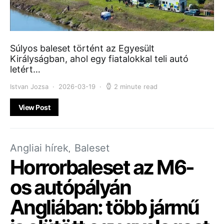
Súlyos baleset történt az Egyesült
Királyságban, ahol egy fiatalokkal teli autó
letért…
Istvan Jozsa
2026-03-19
2 minute read
View Post
Angliai hírek
Baleset
Horrorbaleset az M6-
os autópályán
Angliában: több jármű