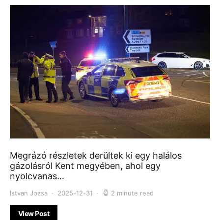
Megrázó részletek derültek ki egy halálos
gázolásról Kent megyében, ahol egy
nyolcvanas…
Istvan Jozsa
2025-12-31
2 minute read
View Post