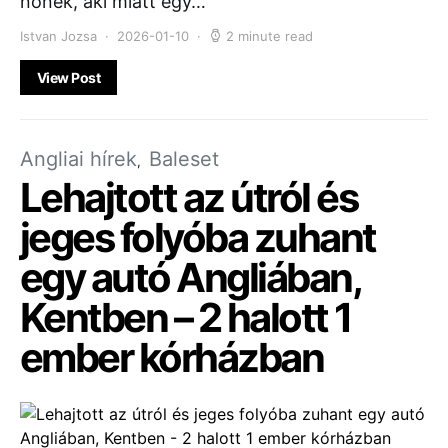
nőnek, aki miatt egy…
Istvan Jozsa
2026-01-10
2 minute read
View Post
Angliai hírek
Baleset
Lehajtott az útról és
jeges folyóba zuhant
egy autó Angliában,
Kentben – 2 halott 1
ember kórházban