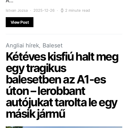
A…
Istvan Jozsa
2025-12-26
2 minute read
View Post
Angliai hírek
Baleset
Kétéves kisfiú halt meg
egy tragikus
balesetben az A1-es
úton – lerobbant
autójukat tarolta le egy
másik jármű