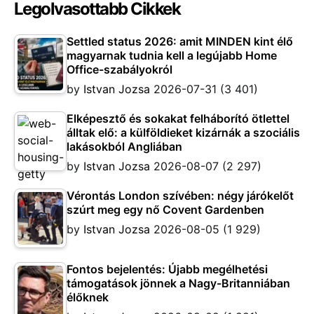
Legolvasottabb Cikkek
Settled status 2026: amit MINDEN kint élő
magyarnak tudnia kell a legújabb Home
Office-szabályokról
by
Istvan Jozsa
2026-07-31
(3 401)
Elképesztő és sokakat felháborító ötlettel
álltak elő: a külföldieket kizárnák a szociális
lakásokból Angliában
by
Istvan Jozsa
2026-08-07
(2 297)
Vérontás London szívében: négy járókelőt
szúrt meg egy nő Covent Gardenben
by
Istvan Jozsa
2026-08-05
(1 929)
Fontos bejelentés: Újabb megélhetési
támogatások jönnek a Nagy-Britanniában
élőknek