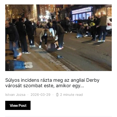
Súlyos incidens rázta meg az angliai Derby
városát szombat este, amikor egy…
Istvan Jozsa
2026-03-29
2 minute read
View Post