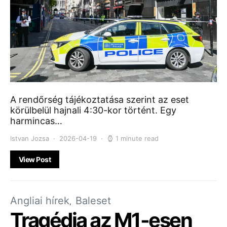
A rendőrség tájékoztatása szerint az eset
körülbelül hajnali 4:30-kor történt. Egy
harmincas…
Istvan Jozsa
2026-04-19
1 minute read
View Post
Angliai hírek
Baleset
Tragédia az M1-esen