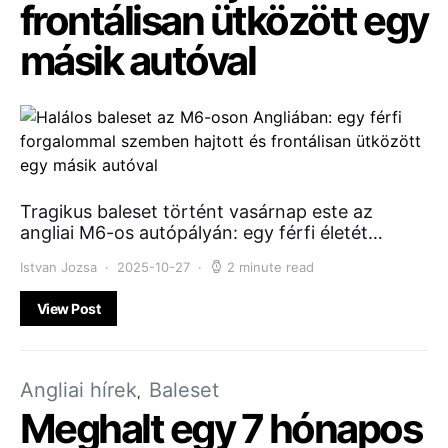
frontálisan ütközött egy
másik autóval
Tragikus baleset történt vasárnap este az
angliai M6-os autópályán: egy férfi életét…
Istvan Jozsa
2025-10-27
2 minute read
View Post
Angliai hírek
Baleset
Meghalt egy 7 hónapos