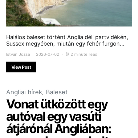
Halálos baleset történt Anglia déli partvidékén,
Sussex megyében, miután egy fehér furgon…
Istvan Jozsa
2026-07-02
2 minute read
View Post
Angliai hírek
Baleset
Vonat ütközött egy
autóval egy vasúti
átjárónál Angliában: