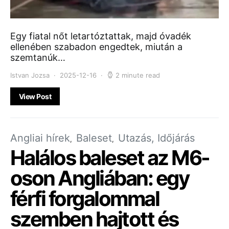
Egy fiatal nőt letartóztattak, majd óvadék
ellenében szabadon engedtek, miután a
szemtanúk…
Istvan Jozsa
2025-12-16
2 minute read
View Post
Angliai hírek
Baleset
Utazás, Időjárás
Halálos baleset az M6-
oson Angliában: egy
férfi forgalommal
szemben hajtott és