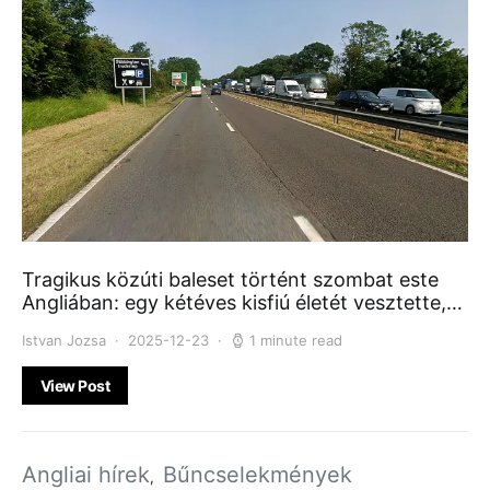
Tragikus közúti baleset történt szombat este
Angliában: egy kétéves kisfiú életét vesztette,…
Istvan Jozsa
2025-12-23
1 minute read
View Post
Angliai hírek
Bűncselekmények