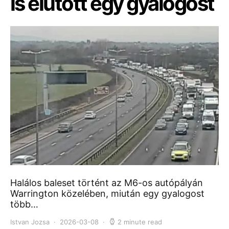
is elütött egy gyalogost
Halálos baleset történt az M6-os autópályán
Warrington közelében, miután egy gyalogost
több…
Istvan Jozsa
2026-03-08
2 minute read