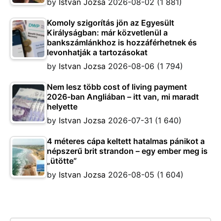
by
Istvan Jozsa
2026-08-02
(1 881)
Komoly szigorítás jön az Egyesült
Királyságban: már közvetlenül a
bankszámlánkhoz is hozzáférhetnek és
levonhatják a tartozásokat
by
Istvan Jozsa
2026-08-06
(1 794)
Nem lesz több cost of living payment
2026-ban Angliában – itt van, mi maradt
helyette
by
Istvan Jozsa
2026-07-31
(1 640)
4 méteres cápa keltett hatalmas pánikot a
népszerű brit strandon – egy ember meg is
„ütötte”
by
Istvan Jozsa
2026-08-05
(1 604)