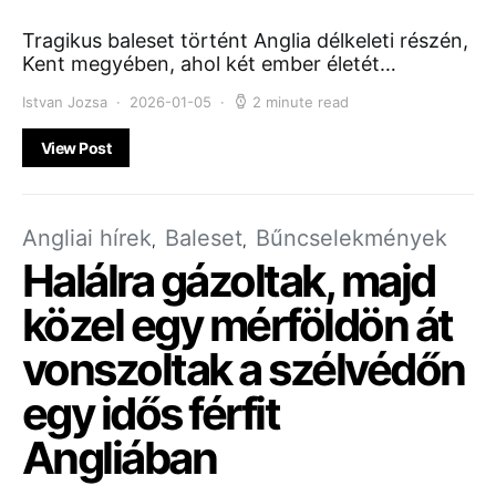
Tragikus baleset történt Anglia délkeleti részén,
Kent megyében, ahol két ember életét…
Istvan Jozsa
2026-01-05
2 minute read
View Post
Angliai hírek
Baleset
Bűncselekmények
Halálra gázoltak, majd
közel egy mérföldön át
vonszoltak a szélvédőn
egy idős férfit
Angliában