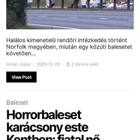
Halálos kimenetelű rendőri intézkedés történt
Norfolk megyében, miután egy közúti balesetet
követően…
Istvan Jozsa
2025-12-29
2 minute read
View Post
Baleset
Horrorbaleset
karácsony este
Kentben: fiatal nő