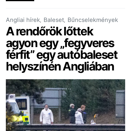
Angliai hírek
Baleset
Bűncselekmények
A rendőrök lőttek
agyon egy „fegyveres
férfit” egy autóbaleset
helyszínén Angliában