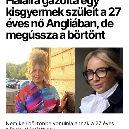
Halálra gázolta egy
kisgyermek szüleit a 27
éves nő Angliában, de
megússza a börtönt
Nem kell börtönbe vonulnia annak a 27 éves