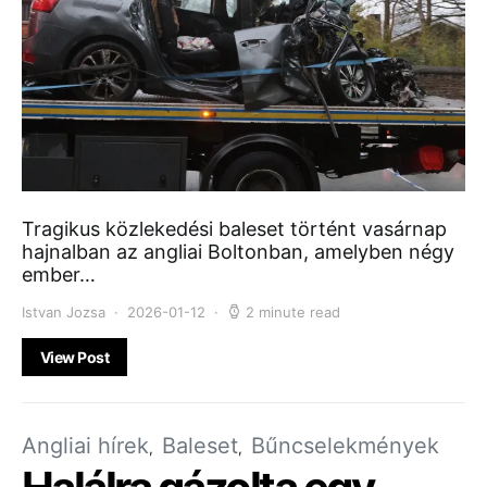
Tragikus közlekedési baleset történt vasárnap
hajnalban az angliai Boltonban, amelyben négy
ember…
Istvan Jozsa
2026-01-12
2 minute read
View Post
Angliai hírek
Baleset
Bűncselekmények