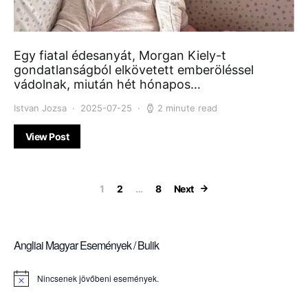
Egy fiatal édesanyát, Morgan Kiely-t
gondatlanságból elkövetett emberöléssel
vádolnak, miután hét hónapos…
Istvan Jozsa
2025-07-25
2 minute read
View Post
Bejegyzések la
1
2
…
8
Next
Angliai Magyar Események / Bulik
Nincsenek jövőbeni események.
Notice