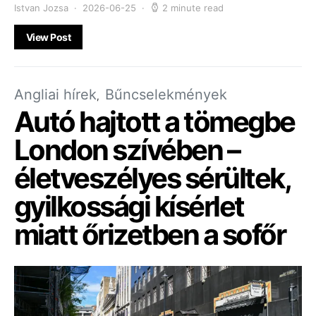
Istvan Jozsa
2026-06-25
2 minute read
View Post
Angliai hírek
Bűncselekmények
Autó hajtott a tömegbe
London szívében –
életveszélyes sérültek,
gyilkossági kísérlet
miatt őrizetben a sofőr