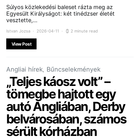
Súlyos közlekedési baleset rázta meg az
Egyesült Királyságot: két tinédzser életét
vesztette,…
Istvan Jozsa
2026-04-11
2 minute read
View Post
Angliai hírek
Bűncselekmények
„Teljes káosz volt” –
tömegbe hajtott egy
autó Angliában, Derby
belvárosában, számos
sérült kórházban