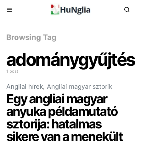
Browsing Tag
adománygyűjtés
1 post
Angliai hírek
Angliai magyar sztorik
Egy angliai magyar
anyuka példamutató
sztorija: hatalmas
sikere van a menekült