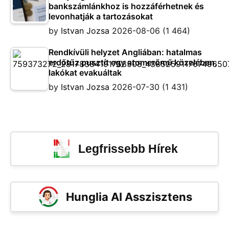
bankszámlánkhoz is hozzáférhetnek és
levonhatják a tartozásokat
by
Istvan Jozsa
2026-08-06
(1 464)
Rendkívüli helyzet Angliában: hatalmas
erdőtűz pusztít egy atomerőmű közelében,
lakókat evakuáltak
by
Istvan Jozsa
2026-07-30
(1 431)
Legfrissebb Hírek
Hunglia AI Asszisztens