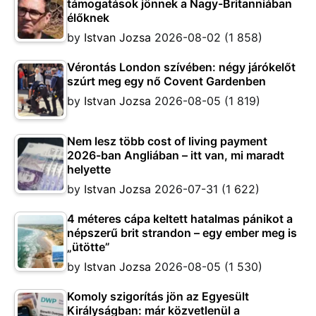
támogatások jönnek a Nagy-Britanniában
élőknek
by
Istvan Jozsa
2026-08-02
(1 858)
Vérontás London szívében: négy járókelőt
szúrt meg egy nő Covent Gardenben
by
Istvan Jozsa
2026-08-05
(1 819)
Nem lesz több cost of living payment
2026-ban Angliában – itt van, mi maradt
helyette
by
Istvan Jozsa
2026-07-31
(1 622)
4 méteres cápa keltett hatalmas pánikot a
népszerű brit strandon – egy ember meg is
„ütötte”
by
Istvan Jozsa
2026-08-05
(1 530)
Komoly szigorítás jön az Egyesült
Királyságban: már közvetlenül a