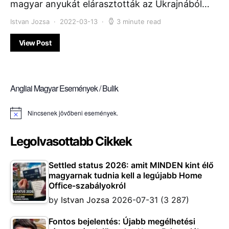
magyar anyukát elárasztották az Ukrajnából…
Istvan Jozsa
2022-03-13
3 minute read
View Post
Angliai Magyar Események / Bulik
Nincsenek jövőbeni események.
Notice
Legolvasottabb Cikkek
Settled status 2026: amit MINDEN kint élő
magyarnak tudnia kell a legújabb Home
Office-szabályokról
by
Istvan Jozsa
2026-07-31
(3 287)
Fontos bejelentés: Újabb megélhetési