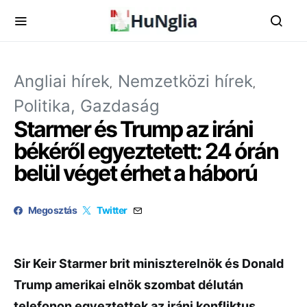
Angliai hírek
Nemzetközi hírek
Politika, Gazdaság
Starmer és Trump az iráni
békéről egyeztetett: 24 órán
belül véget érhet a háború
Megosztás
Twitter
Sir Keir Starmer brit miniszterelnök és Donald
Trump amerikai elnök szombat délután
telefonon egyeztettek az iráni konfliktus