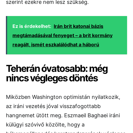
szerint ezekre nem lesz szükség.
Ez is érdekelhet:
Irán brit katonai bázis
megtámadásával fenyeget – a brit kormány
reagált, ismét eszkalálódhat a háború
Teherán óvatosabb: még
nincs végleges döntés
Miközben Washington optimistán nyilatkozik,
az iráni vezetés jóval visszafogottabb
hangnemet ütött meg. Eszmaeil Baghaei iráni
külügyi szóvivő közölte, hogy a