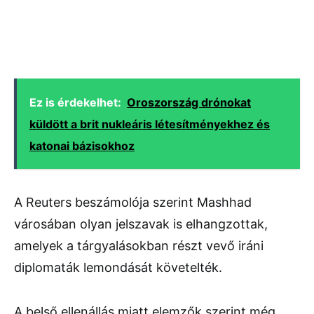
Ez is érdekelhet:
Oroszország drónokat
küldött a brit nukleáris létesítményekhez és
katonai bázisokhoz
A Reuters beszámolója szerint Mashhad
városában olyan jelszavak is elhangzottak,
amelyek a tárgyalásokban részt vevő iráni
diplomaták lemondását követelték.
A belső ellenállás miatt elemzők szerint még