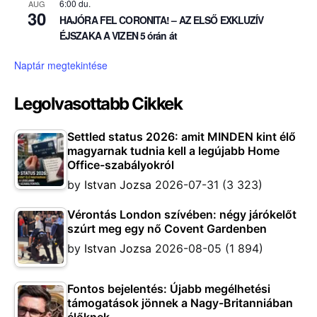
6:00 du.
AUG
30
HAJÓRA FEL CORONITA! – AZ ELSŐ EXKLUZÍV
ÉJSZAKA A VIZEN 5 órán át
Naptár megtekintése
Legolvasottabb Cikkek
Settled status 2026: amit MINDEN kint élő
magyarnak tudnia kell a legújabb Home
Office-szabályokról
by
Istvan Jozsa
2026-07-31
(3 323)
Vérontás London szívében: négy járókelőt
szúrt meg egy nő Covent Gardenben
by
Istvan Jozsa
2026-08-05
(1 894)
Fontos bejelentés: Újabb megélhetési
támogatások jönnek a Nagy-Britanniában
élőknek