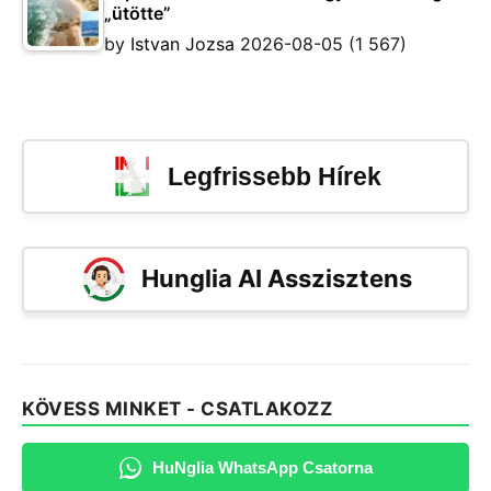
„ütötte”
by
Istvan Jozsa
2026-08-05
(1 567)
Legfrissebb Hírek
Hunglia AI Asszisztens
KÖVESS MINKET - CSATLAKOZZ
HuNglia WhatsApp Csatorna