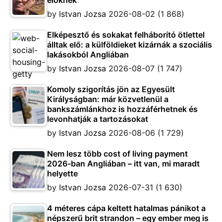
by
Istvan Jozsa
2026-08-02
(1 868)
Elképesztő és sokakat felháborító ötlettel
álltak elő: a külföldieket kizárnák a szociális
lakásokból Angliában
by
Istvan Jozsa
2026-08-07
(1 747)
Komoly szigorítás jön az Egyesült
Királyságban: már közvetlenül a
bankszámlánkhoz is hozzáférhetnek és
levonhatják a tartozásokat
by
Istvan Jozsa
2026-08-06
(1 729)
Nem lesz több cost of living payment
2026-ban Angliában – itt van, mi maradt
helyette
by
Istvan Jozsa
2026-07-31
(1 630)
4 méteres cápa keltett hatalmas pánikot a
népszerű brit strandon – egy ember meg is