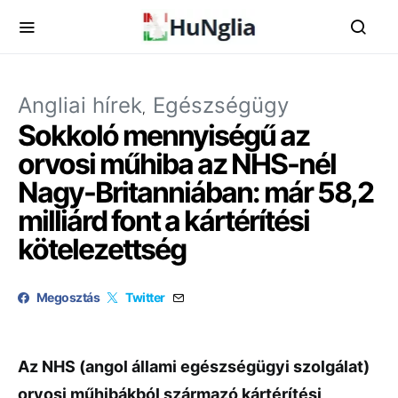
Angliai hírek
Egészségügy
Sokkoló mennyiségű az
orvosi műhiba az NHS-nél
Nagy-Britanniában: már 58,2
milliárd font a kártérítési
kötelezettség
Megosztás
Twitter
Az
NHS (
angol
állami
egészségügyi
szolgálat)
orvosi
műhibákból
származó
kártérítési