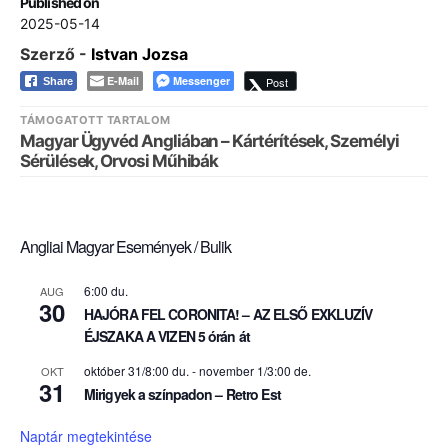
Published on
2025-05-14
Szerző -
Istvan Jozsa
E-Mail
Messenger
Post
Share
TÁMOGATOTT TARTALOM
Magyar Ügyvéd Angliában – Kártérítések, Személyi
Sérülések, Orvosi Műhibák
Angliai Magyar Események / Bulik
6:00 du.
AUG
30
HAJÓRA FEL CORONITA! – AZ ELSŐ EXKLUZÍV
ÉJSZAKA A VIZEN 5 órán át
október 31/8:00 du.
-
november 1/3:00 de.
OKT
31
Mirigyek a színpadon – Retro Est
Naptár megtekintése