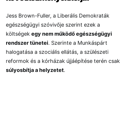
Jess
Brown-
Fuller,
a
Liberális
Demokraták
egészségügyi
szóvivője
szerint
ezek
a
költségek
egy
nem
működő
egészségügyi
rendszer
tünetei
.
Szerinte
a
Munkáspárt
halogatása
a
szociális
ellátás,
a
szülészeti
reformok
és
a
kórházak
újjáépítése
terén
csak
súlyosbítja
a
helyzetet
.