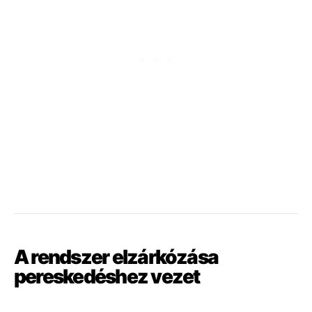
A
rendszer
elzárkózása
pereskedéshez
vezet