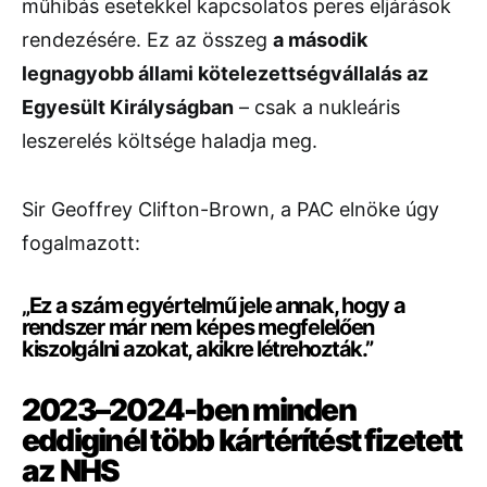
műhibás
esetekkel
kapcsolatos
peres
eljárások
rendezésére.
Ez
az
összeg
a
második
legnagyobb
állami
kötelezettségvállalás
az
Egyesült
Királyságban
–
csak
a
nukleáris
leszerelés
költsége
haladja
meg.
Sir
Geoffrey
Clifton-
Brown,
a
PAC
elnöke
úgy
fogalmazott:
„
Ez
a
szám
egyértelmű
jele
annak,
hogy
a
rendszer
már
nem
képes
megfelelően
kiszolgálni
azokat,
akikre
létrehozták.”
2023–
2024-
ben
minden
eddiginél
több
kártérítést
fizetett
az
NHS