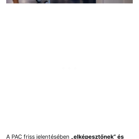
A
PAC
friss
jelentésében
„
elképesztőnek”
és