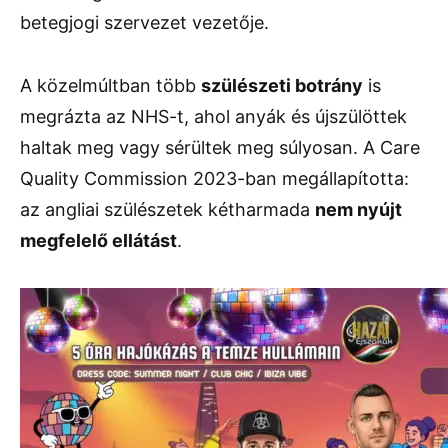
betegjogi
szervezet
vezetője.
A
közelmúltban
több
szülészeti
botrány
is
megrázta
az
NHS-
t,
ahol
anyák
és
újszülöttek
haltak
meg
vagy
sérültek
meg
súlyosan.
A
Care
Quality
Commission
2023-
ban
megállapította:
az
angliai
szülészetek
kétharmada
nem
nyújt
megfelelő
ellátást
.