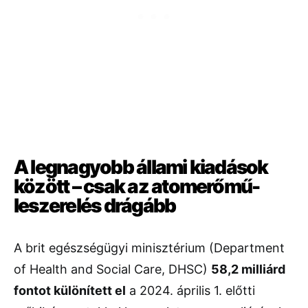
A
legnagyobb
állami
kiadások
között –
csak
az
atomerőmű-
leszerelés
drágább
A
brit
egészségügyi
minisztérium (
Department
of
Health
and
Social
Care,
DHSC)
58,2
milliárd
fontot
különített
el
a
2024.
április
1.
előtti