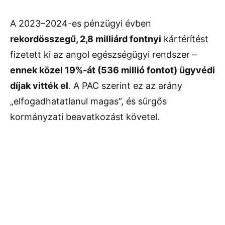
A
2023–
2024-
es
pénzügyi
évben
rekordösszegű,
2,8
milliárd
fontnyi
kártérítést
fizetett
ki
az
angol
egészségügyi
rendszer –
ennek
közel
19%-
át (
536
millió
fontot)
ügyvédi
díjak
vitték
el
.
A
PAC
szerint
ez
az
arány
„
elfogadhatatlanul
magas”,
és
sürgős
kormányzati
beavatkozást
követel.