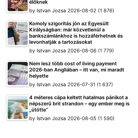
élőknek
by
Istvan Jozsa
2026-08-02
(1 876)
Komoly szigorítás jön az Egyesült
Királyságban: már közvetlenül a
bankszámlánkhoz is hozzáférhetnek és
levonhatják a tartozásokat
by
Istvan Jozsa
2026-08-06
(1 779)
Nem lesz több cost of living payment
2026-ban Angliában – itt van, mi maradt
helyette
by
Istvan Jozsa
2026-07-31
(1 637)
4 méteres cápa keltett hatalmas pánikot a
népszerű brit strandon – egy ember meg is
„ütötte”
by
Istvan Jozsa
2026-08-05
(1 590)