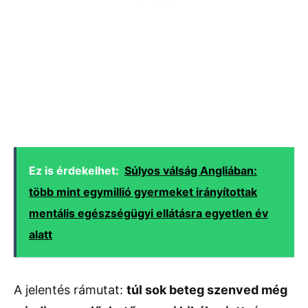
Ez is érdekelhet:
Súlyos válság Angliában:
több mint egymillió gyermeket irányítottak
mentális egészségügyi ellátásra egyetlen év
alatt
A
jelentés
rámutat:
túl
sok
beteg
szenved
még