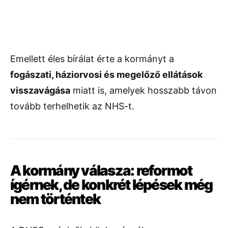
Emellett
éles
bírálat
érte
a
kormányt
a
fogászati,
háziorvosi
és
megelőző
ellátások
visszavágása
miatt
is,
amelyek
hosszabb
távon
tovább
terhelhetik
az
NHS-
t.
A
kormány
válasza:
reformot
ígérnek,
de
konkrét
lépések
még
nem
történtek