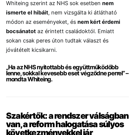
Whiteing
szerint
az
NHS
sok
esetben
nem
ismerte
el
hibáit
,
nem
vizsgálta
ki
átlátható
módon
az
eseményeket,
és
nem
kért
érdemi
bocsánatot
az
érintett
családoktól.
Emiatt
sokan
csak
peres
úton
tudtak
választ
és
jóvátételt
kicsikarni.
„
Ha
az
NHS
nyitottabb
és
együttműködőbb
lenne,
sokkal
kevesebb
eset
végződne
perrel” –
mondta
Whiteing.
Szakértők:
a
rendszer
válságban
van,
a
reform
halogatása
súlyos
következményekkel
jár