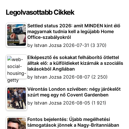
Legolvasottabb Cikkek
Settled status 2026: amit MINDEN kint élő
magyarnak tudnia kell a legújabb Home
Office-szabályokról
by
Istvan Jozsa
2026-07-31
(3 370)
Elképesztő és sokakat felháborító ötlettel
álltak elő: a külföldieket kizárnák a szociális
lakásokból Angliában
by
Istvan Jozsa
2026-08-07
(2 250)
Vérontás London szívében: négy járókelőt
szúrt meg egy nő Covent Gardenben
by
Istvan Jozsa
2026-08-05
(1 921)
Fontos bejelentés: Újabb megélhetési
támogatások jönnek a Nagy-Britanniában