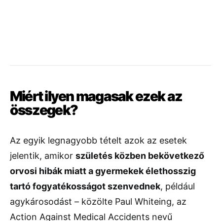
Miért
ilyen
magasak
ezek
az
összegek?
Az
egyik
legnagyobb
tételt
azok
az
esetek
jelentik,
amikor
születés
közben
bekövetkező
orvosi
hibák
miatt
a
gyermekek
élethosszig
tartó
fogyatékosságot
szenvednek
,
például
agykárosodást –
közölte
Paul
Whiteing,
az
Action
Against
Medical
Accidents
nevű