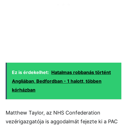
Ez is érdekelhet:
Hatalmas robbanás történt
Angliában, Bedfordban - 1 halott, többen
kórházban
Matthew
Taylor,
az
NHS
Confederation
vezérigazgatója
is
aggodalmát
fejezte
ki
a
PAC