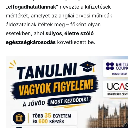
„
elfogadhatatlannak”
nevezte
a
kifizetések
mértékét,
amelyet
az
angliai
orvosi
műhibák
áldozatainak
ítéltek
meg –
főként
olyan
esetekben,
ahol
súlyos,
életre
szóló
egészségkárosodás
következett
be.