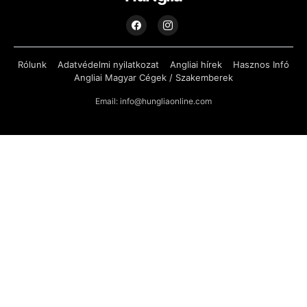
Rólunk
Adatvédelmi nyilatkozat
Angliai hírek
Hasznos Infó
Angliai Magyar Cégek / Szakemberek
Email: info@hungliaonline.com