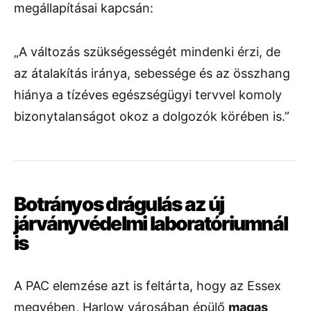
megállapításai
kapcsán:
„
A
változás
szükségességét
mindenki
érzi,
de
az
átalakítás
iránya,
sebessége
és
az
összhang
hiánya
a
tízéves
egészségügyi
tervvel
komoly
bizonytalanságot
okoz
a
dolgozók
körében
is.”
Botrányos
drágulás
az
új
járványvédelmi
laboratóriumnál
is
A
PAC
elemzése
azt
is
feltárta,
hogy
az
Essex
megyében,
Harlow
városában
épülő
magas