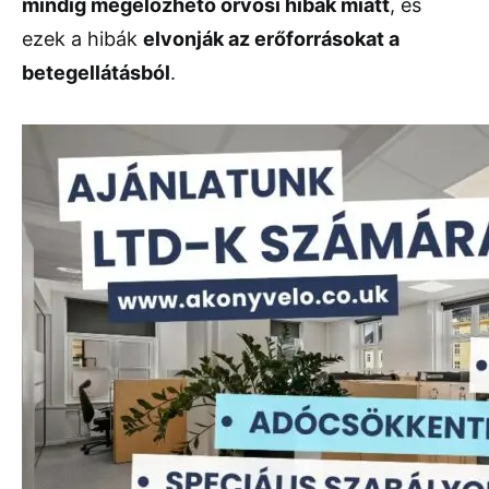
mindig
megelőzhető
orvosi
hibák
miatt
,
és
ezek
a
hibák
elvonják
az
erőforrásokat
a
betegellátásból
.