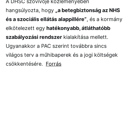
A
DHSC
szóvivője
közleményében
hangsúlyozta,
hogy
„
a
betegbiztonság
az
NHS
és
a
szociális
ellátás
alappillére”
,
és
a
kormány
elkötelezett
egy
hatékonyabb,
átláthatóbb
szabályozási
rendszer
kialakítása
mellett.
Ugyanakkor
a
PAC
szerint
továbbra
sincs
világos
terv
a
műhibaperek
és
a
jogi
költségek
csökkentésére.
Forrás