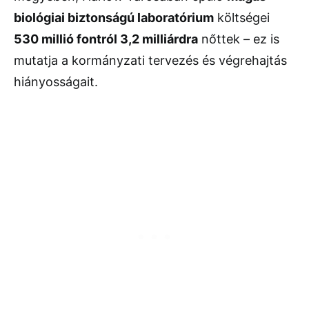
biológiai
biztonságú
laboratórium
költségei
530
millió
fontról
3,2
milliárdra
nőttek –
ez
is
mutatja
a
kormányzati
tervezés
és
végrehajtás
hiányosságait.