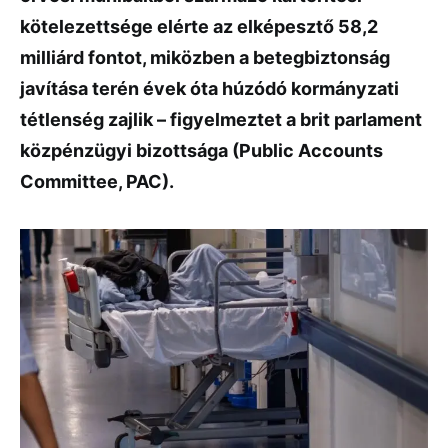
kötelezettsége
elérte
az
elképesztő
58,2
milliárd
fontot
,
miközben
a
betegbiztonság
javítása
terén
évek
óta
húzódó
kormányzati
tétlenség
zajlik –
figyelmeztet
a
brit
parlament
közpénzügyi
bizottsága (
Public
Accounts
Committee,
PAC).