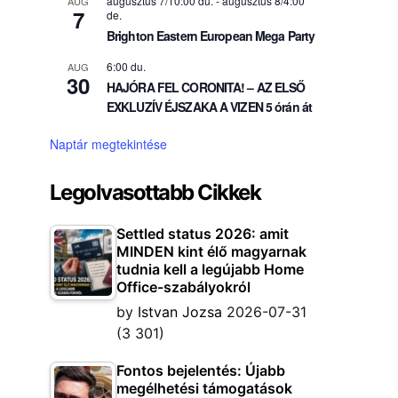
augusztus 7/10:00 du.
-
augusztus 8/4:00
AUG
7
de.
Brighton Eastern European Mega Party
6:00 du.
AUG
30
HAJÓRA FEL CORONITA! – AZ ELSŐ
EXKLUZÍV ÉJSZAKA A VIZEN 5 órán át
Naptár megtekintése
Legolvasottabb Cikkek
Settled status 2026: amit
MINDEN kint élő magyarnak
tudnia kell a legújabb Home
Office-szabályokról
by
Istvan Jozsa
2026-07-31
(3 301)
Fontos bejelentés: Újabb
megélhetési támogatások