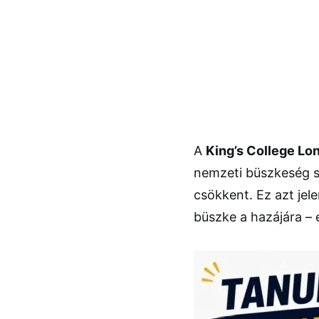
A
King’s College Lo
nemzeti büszkeség s
csökkent. Ez azt jel
büszke a hazájára – 