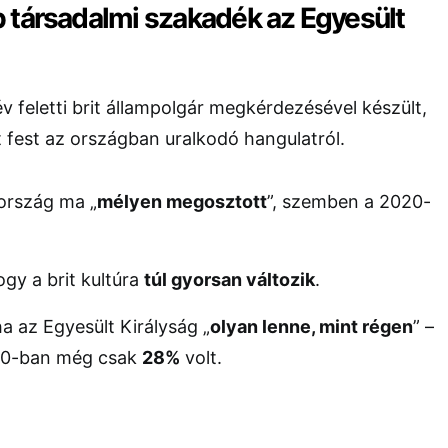
 társadalmi szakadék az Egyesült
v feletti brit állampolgár megkérdezésével készült,
 fest az országban uralkodó hangulatról.
ország ma „
mélyen megosztott
”, szemben a 2020-
ogy a brit kultúra
túl gyorsan változik
.
a az Egyesült Királyság „
olyan lenne, mint régen
” –
20-ban még csak
28%
volt.