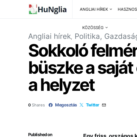
ANGLIAI HÍREK
HASZNOS
KÖZÖSSÉG
Angliai hírek
Politika, Gazdasá
Sokkoló felmér
büszke a saját
a helyzet
Megosztás
Twitter
0
Shares
Published on
Egy friss, országos 