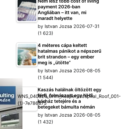
Nem lesz több cost of living
payment 2026-ban
Angliában – itt van, mi
maradt helyette
by
Istvan Jozsa
2026-07-31
(1 623)
4 méteres cápa keltett
hatalmas pánikot a népszerű
brit strandon – egy ember
meg is „ütötte”
by
Istvan Jozsa
2026-08-05
(1 544)
Kaszás halálnak öltözött egy
férfi, felmászott egy NHS
kórház tetejére és a
betegeket bámulta némán
by
Istvan Jozsa
2026-08-05
(1 432)