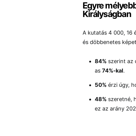
Egyre mélyebb
Királyságban
A kutatás 4 000, 16 é
és döbbenetes képet
84%
szerint az 
as
74%-kal
.
50%
érzi úgy, h
48%
szeretné, h
ez az arány 20