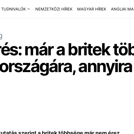
 TUDNIVALÓK
NEMZETKÖZI HÍREK
MAGYAR HÍREK
ANGLIAI M
g
és: már a britek t
 országára, annyira
kutatás szerint a britek többsége már nem érez