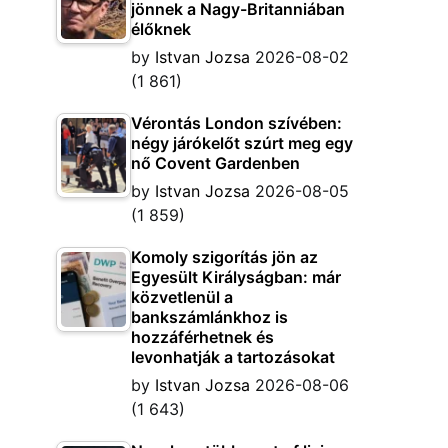
jönnek a Nagy-Britanniában
élőknek
by
Istvan Jozsa
2026-08-02
(1 861)
Vérontás London szívében:
négy járókelőt szúrt meg egy
nő Covent Gardenben
by
Istvan Jozsa
2026-08-05
(1 859)
Komoly szigorítás jön az
Egyesült Királyságban: már
közvetlenül a
bankszámlánkhoz is
hozzáférhetnek és
levonhatják a tartozásokat
by
Istvan Jozsa
2026-08-06
(1 643)