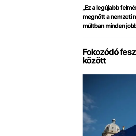
„Ez a legújabb felmé
megnőtt a nemzeti m
múltban minden jobb 
Fokozódó feszü
között