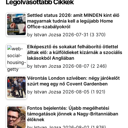
Legolvasottabb Cikkek
Settled status 2026: amit MINDEN kint élő
magyarnak tudnia kell a legújabb Home
Office-szabályokról
by
Istvan Jozsa
2026-07-31
(3 370)
Elképesztő és sokakat felháborító ötlettel
álltak elő: a külföldieket kizárnák a szociális
lakásokból Angliában
by
Istvan Jozsa
2026-08-07
(2 246)
Vérontás London szívében: négy járókelőt
szúrt meg egy nő Covent Gardenben
by
Istvan Jozsa
2026-08-05
(1 921)
Fontos bejelentés: Újabb megélhetési
támogatások jönnek a Nagy-Britanniában
élőknek
by
Istvan Jozsa
2026-08-02
(1 876)