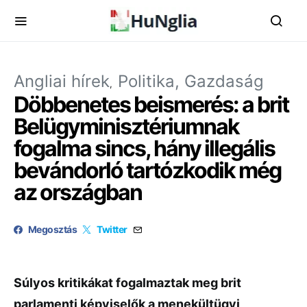
Angliai hírek
Politika, Gazdaság
Döbbenetes beismerés: a brit
Belügyminisztériumnak
fogalma sincs, hány illegális
bevándorló tartózkodik még
az országban
Megosztás
Twitter
Súlyos kritikákat fogalmaztak meg brit
parlamenti képviselők a menekültügyi