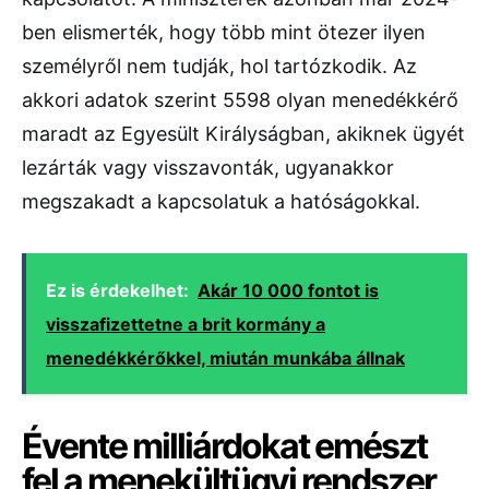
ben elismerték, hogy több mint ötezer ilyen
személyről nem tudják, hol tartózkodik. Az
akkori adatok szerint 5598 olyan menedékkérő
maradt az Egyesült Királyságban, akiknek ügyét
lezárták vagy visszavonták, ugyanakkor
megszakadt a kapcsolatuk a hatóságokkal.
Ez is érdekelhet:
Akár 10 000 fontot is
visszafizettetne a brit kormány a
menedékkérőkkel, miután munkába állnak
Évente milliárdokat emészt
fel a menekültügyi rendszer