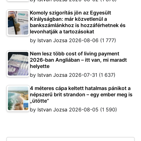
Komoly szigorítás jön az Egyesült
Királyságban: már közvetlenül a
bankszámlánkhoz is hozzáférhetnek és
levonhatják a tartozásokat
by
Istvan Jozsa
2026-08-06
(1 777)
Nem lesz több cost of living payment
2026-ban Angliában – itt van, mi maradt
helyette
by
Istvan Jozsa
2026-07-31
(1 637)
4 méteres cápa keltett hatalmas pánikot a
népszerű brit strandon – egy ember meg is
„ütötte”
by
Istvan Jozsa
2026-08-05
(1 590)