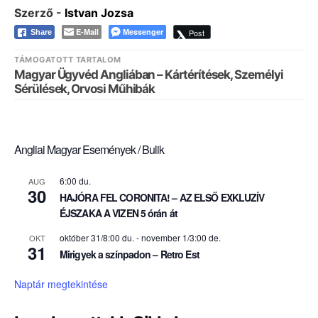
Szerző -
Istvan Jozsa
E-Mail
Messenger
Post
Share
TÁMOGATOTT TARTALOM
Magyar Ügyvéd Angliában – Kártérítések, Személyi
Sérülések, Orvosi Műhibák
Angliai Magyar Események / Bulik
6:00 du.
AUG
30
HAJÓRA FEL CORONITA! – AZ ELSŐ EXKLUZÍV
ÉJSZAKA A VIZEN 5 órán át
október 31/8:00 du.
-
november 1/3:00 de.
OKT
31
Mirigyek a színpadon – Retro Est
Naptár megtekintése