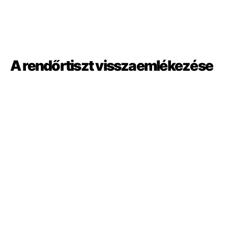
A rendőrtiszt visszaemlékezése