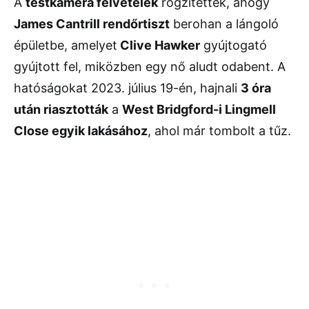
A
testkamera felvételek
rögzítették, ahogy
James Cantrill rendőrtiszt
berohan a lángoló
épületbe, amelyet
Clive Hawker
gyújtogató
gyújtott fel, miközben egy nő aludt odabent. A
hatóságokat 2023. július 19-én, hajnali
3 óra
után riasztották
a
West Bridgford-i Lingmell
Close egyik lakásához
, ahol már tombolt a tűz.