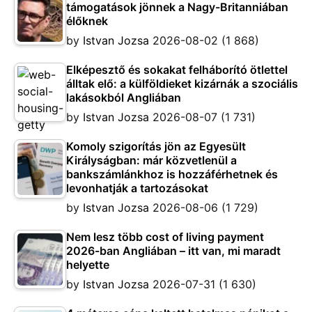
támogatások jönnek a Nagy-Britanniában
élőknek
by
Istvan Jozsa
2026-08-02
(1 868)
Elképesztő és sokakat felháborító ötlettel
álltak elő: a külföldieket kizárnák a szociális
lakásokból Angliában
by
Istvan Jozsa
2026-08-07
(1 731)
Komoly szigorítás jön az Egyesült
Királyságban: már közvetlenül a
bankszámlánkhoz is hozzáférhetnek és
levonhatják a tartozásokat
by
Istvan Jozsa
2026-08-06
(1 729)
Nem lesz több cost of living payment
2026-ban Angliában – itt van, mi maradt
helyette
by
Istvan Jozsa
2026-07-31
(1 630)