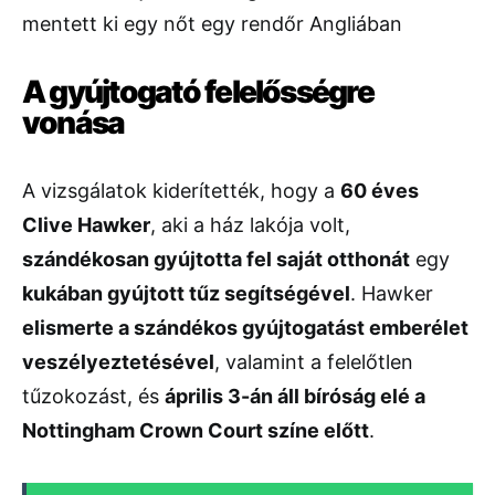
A gyújtogató felelősségre
vonása
A vizsgálatok kiderítették, hogy a
60 éves
Clive Hawker
, aki a ház lakója volt,
szándékosan gyújtotta fel saját otthonát
egy
kukában gyújtott tűz segítségével
. Hawker
elismerte a szándékos gyújtogatást emberélet
veszélyeztetésével
, valamint a felelőtlen
tűzokozást, és
április 3-án áll bíróság elé a
Nottingham Crown Court színe előtt
.