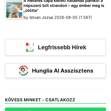
4 méteres cápa keltett hatalmas pánikot a
népszerű brit strandon – egy ember meg is
„ütötte”
by
Istvan Jozsa
2026-08-05
(1 567)
Legfrissebb Hírek
Hunglia AI Asszisztens
KÖVESS MINKET - CSATLAKOZZ