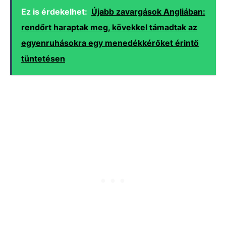
Ez is érdekelhet:
Újabb zavargások Angliában:
rendőrt haraptak meg, kövekkel támadtak az
egyenruhásokra egy menedékkérőket érintő
tüntetésen