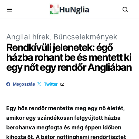
Angliai hírek
Bűncselekmények
Rendkívüli jelenetek: égő
házba rohant be és mentett ki
egy nőt egy rendőr Angliában
Megosztás
Twitter
Egy hős rendőr mentette meg egy nő életét,
amikor egy szándékosan felgyújtott házba
berohanva megfogta és még éppen időben
kihozta őt. A bátor nottinghami rendőrtisztet