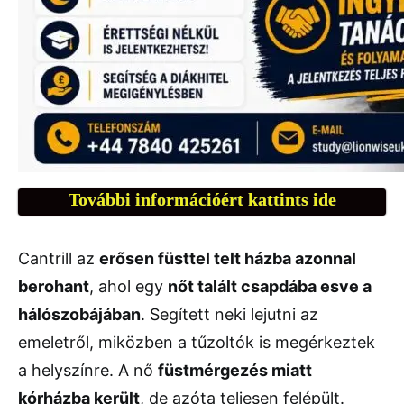
További információért kattints ide
Cantrill az
erősen füsttel telt házba azonnal
berohant
, ahol egy
nőt talált csapdába esve a
hálószobájában
. Segített neki lejutni az
emeletről, miközben a tűzoltók is megérkeztek
a helyszínre. A nő
füstmérgezés miatt
kórházba került
, de azóta teljesen felépült.