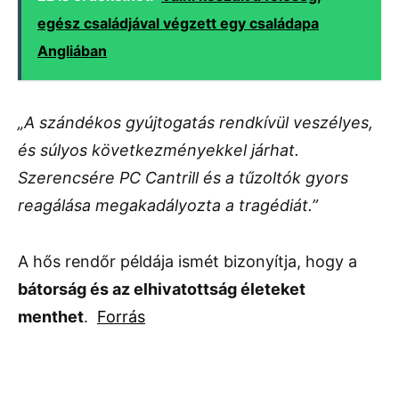
egész családjával végzett egy családapa
Angliában
„A szándékos gyújtogatás rendkívül veszélyes,
és súlyos következményekkel járhat.
Szerencsére PC Cantrill és a tűzoltók gyors
reagálása megakadályozta a tragédiát.”
A hős rendőr példája ismét bizonyítja, hogy a
bátorság és az elhivatottság életeket
menthet
.
Forrás