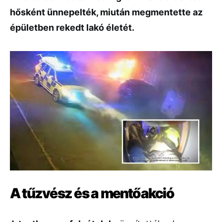
hősként ünnepelték, miután megmentette az
épületben rekedt lakó életét.
A tűzvész és a mentőakció