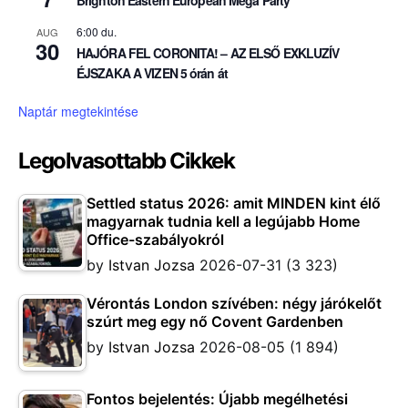
Brighton Eastern European Mega Party
6:00 du.
AUG
30
HAJÓRA FEL CORONITA! – AZ ELSŐ EXKLUZÍV
ÉJSZAKA A VIZEN 5 órán át
Naptár megtekintése
Legolvasottabb Cikkek
Settled status 2026: amit MINDEN kint élő
magyarnak tudnia kell a legújabb Home
Office-szabályokról
by
Istvan Jozsa
2026-07-31
(3 323)
Vérontás London szívében: négy járókelőt
szúrt meg egy nő Covent Gardenben
by
Istvan Jozsa
2026-08-05
(1 894)
Fontos bejelentés: Újabb megélhetési