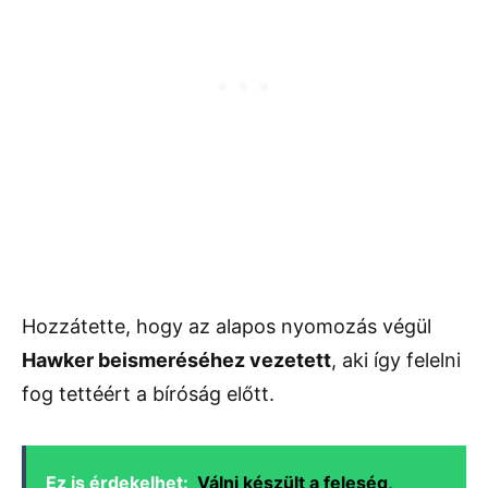
Hozzátette, hogy az alapos nyomozás végül
Hawker beismeréséhez vezetett
, aki így felelni
fog tettéért a bíróság előtt.
Ez is érdekelhet:
Válni készült a feleség,