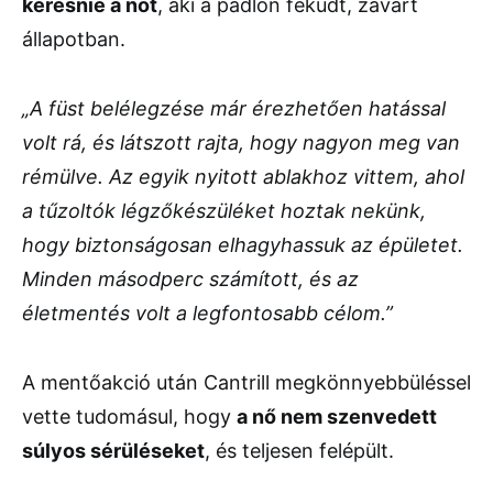
keresnie a nőt
, aki a padlón feküdt, zavart
állapotban.
„A füst belélegzése már érezhetően hatással
volt rá, és látszott rajta, hogy nagyon meg van
rémülve. Az egyik nyitott ablakhoz vittem, ahol
a tűzoltók légzőkészüléket hoztak nekünk,
hogy biztonságosan elhagyhassuk az épületet.
Minden másodperc számított, és az
életmentés volt a legfontosabb célom.”
A mentőakció után Cantrill megkönnyebbüléssel
vette tudomásul, hogy
a nő nem szenvedett
súlyos sérüléseket
, és teljesen felépült.