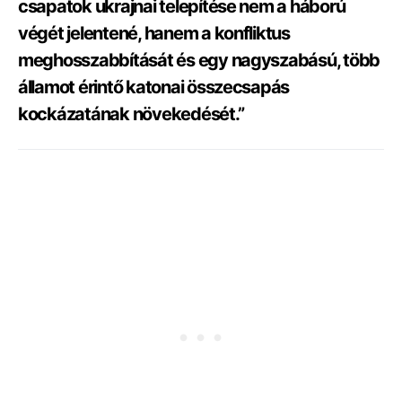
csapatok ukrajnai telepítése nem a háború
végét jelentené, hanem a konfliktus
meghosszabbítását és egy nagyszabású, több
államot érintő katonai összecsapás
kockázatának növekedését.”