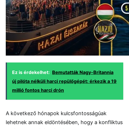
Ez is érdekelhet:
Bemutatták Nagy-Britannia
új pilóta nélküli harci repülőgépét: érkezik a 19
millió fontos harci drón
A következő hónapok kulcsfontosságúak
lehetnek annak eldöntésében, hogy a konfliktus