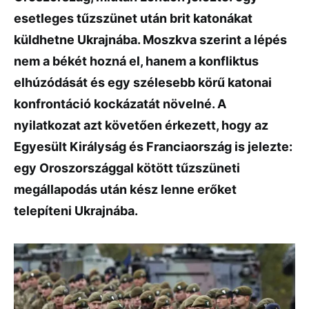
esetleges tűzszünet után brit katonákat
küldhetne Ukrajnába. Moszkva szerint a lépés
nem a békét hozná el, hanem a konfliktus
elhúzódását és egy szélesebb körű katonai
konfrontáció kockázatát növelné. A
nyilatkozat azt követően érkezett, hogy az
Egyesült Királyság
és
Franciaország
is jelezte:
egy Oroszországgal kötött tűzszüneti
megállapodás után kész lenne erőket
telepíteni Ukrajnába.