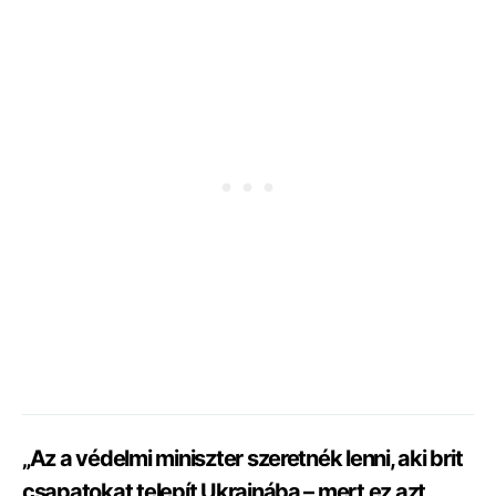
„Az a védelmi miniszter szeretnék lenni, aki brit
csapatokat telepít Ukrajnába – mert ez azt