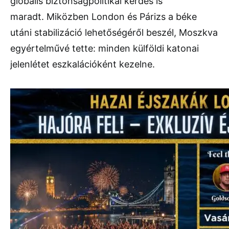
globális biztonságpolitikai kérdés is
maradt. Miközben London és Párizs a béke
utáni stabilizáció lehetőségéről beszél, Moszkva
egyértelművé tette: minden külföldi katonai
jelenlétet eszkalációként kezelne.