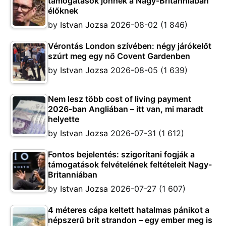
támogatások jönnek a Nagy-Britanniában
élőknek
by
Istvan Jozsa
2026-08-02
(1 846)
Vérontás London szívében: négy járókelőt
szúrt meg egy nő Covent Gardenben
by
Istvan Jozsa
2026-08-05
(1 639)
Nem lesz több cost of living payment
2026-ban Angliában – itt van, mi maradt
helyette
by
Istvan Jozsa
2026-07-31
(1 612)
Fontos bejelentés: szigorítani fogják a
támogatások felvételének feltételeit Nagy-
Britanniában
by
Istvan Jozsa
2026-07-27
(1 607)
4 méteres cápa keltett hatalmas pánikot a
népszerű brit strandon – egy ember meg is