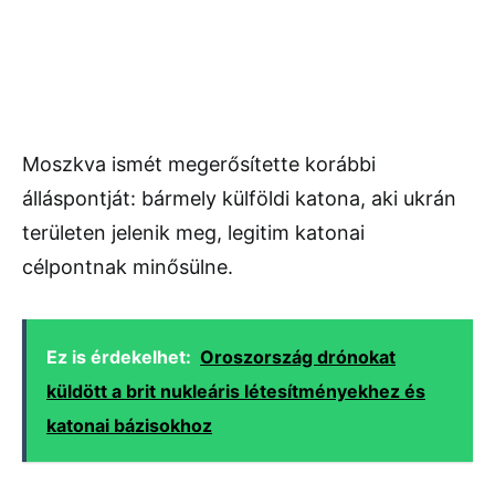
Moszkva ismét megerősítette korábbi
álláspontját: bármely külföldi katona, aki ukrán
területen jelenik meg, legitim katonai
célpontnak minősülne.
Ez is érdekelhet:
Oroszország drónokat
küldött a brit nukleáris létesítményekhez és
katonai bázisokhoz