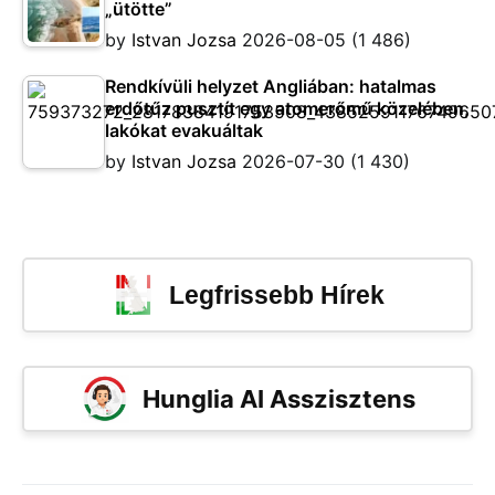
„ütötte”
by
Istvan Jozsa
2026-08-05
(1 486)
Rendkívüli helyzet Angliában: hatalmas
erdőtűz pusztít egy atomerőmű közelében,
lakókat evakuáltak
by
Istvan Jozsa
2026-07-30
(1 430)
Legfrissebb Hírek
Hunglia AI Asszisztens