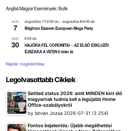
Angliai Magyar Események / Bulik
augusztus 7/10:00 du.
-
augusztus 8/4:00 de.
AUG
7
Brighton Eastern European Mega Party
6:00 du.
AUG
30
HAJÓRA FEL CORONITA! – AZ ELSŐ EXKLUZÍV
ÉJSZAKA A VIZEN 5 órán át
Naptár megtekintése
Legolvasottabb Cikkek
Settled status 2026: amit MINDEN kint élő
magyarnak tudnia kell a legújabb Home
Office-szabályokról
by
Istvan Jozsa
2026-07-31
(3 254)
Fontos bejelentés: Újabb megélhetési