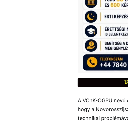
T
A VChK-OGPU nevű or
hogy a Novorosszijsz
technikai problémáva