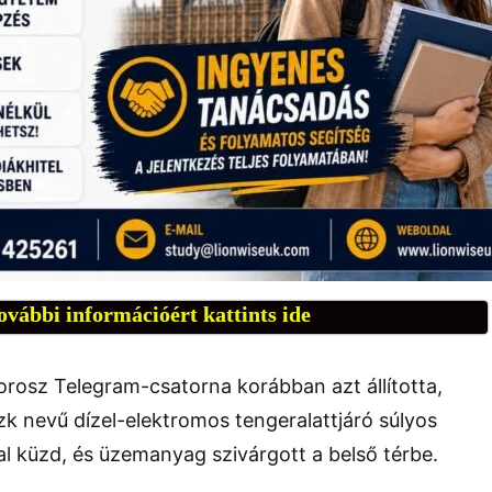
ovábbi információért kattints ide
osz Telegram-csatorna korábban azt állította,
k nevű dízel-elektromos tengeralattjáró súlyos
l küzd, és üzemanyag szivárgott a belső térbe.