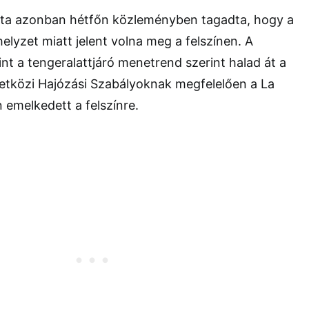
otta azonban hétfőn közleményben tagadta, hogy a
elyzet miatt jelent volna meg a felszínen. A
int a tengeralattjáró menetrend szerint halad át a
etközi Hajózási Szabályoknak megfelelően a La
emelkedett a felszínre.