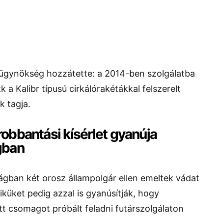
ügynökség hozzátette: a 2014-ben szolgálatba
k a Kalibr típusú cirkálórakétákkal felszerelt
k tagja.
obbantási kísérlet gyanúja
gban
gban két orosz állampolgár ellen emeltek vádat
küket pedig azzal is gyanúsítják, hogy
tt csomagot próbált feladni futárszolgálaton