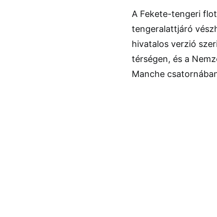
A Fekete-tengeri fl
tengeralattjáró vészh
hivatalos verzió szer
térségen, és a Nemz
Manche csatornában 