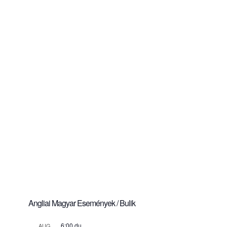
Angliai Magyar Események / Bulik
6:00 du.
AUG