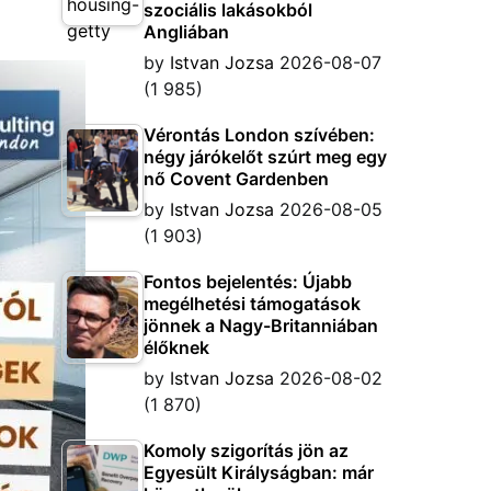
szociális lakásokból
Angliában
by
Istvan Jozsa
2026-08-07
(1 985)
Vérontás London szívében:
négy járókelőt szúrt meg egy
nő Covent Gardenben
by
Istvan Jozsa
2026-08-05
(1 903)
Fontos bejelentés: Újabb
megélhetési támogatások
jönnek a Nagy-Britanniában
élőknek
by
Istvan Jozsa
2026-08-02
(1 870)
Komoly szigorítás jön az
Egyesült Királyságban: már