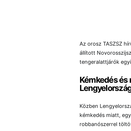
Az orosz TASZSZ hír
állított Novorosszijsz
tengeralattjárók egyi
Kémkedés és r
Lengyelorszá
Közben Lengyelorszá
kémkedés miatt, egyi
robbanószerrel töltö