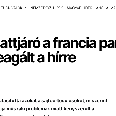
 TUDNIVALÓK
NEMZETKÖZI HÍREK
MAGYAR HÍREK
ANGLIAI M
ttjáró a francia pa
agált a hírre
tasította azokat a sajtóértesüléseket, miszerint
rója műszaki problémák miatt kényszerült a