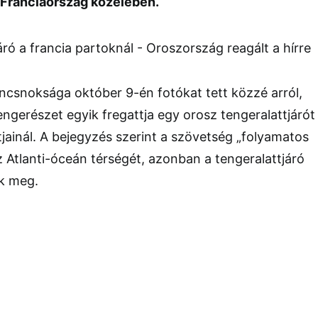
 Franciaország közelében.
ncsnoksága október 9-én fotókat tett közzé arról,
engerészet egyik fregattja egy orosz tengeralattjárót
tjainál. A bejegyzés szerint a szövetség „folyamatos
az Atlanti-óceán térségét, azonban a tengeralattjáró
k meg.