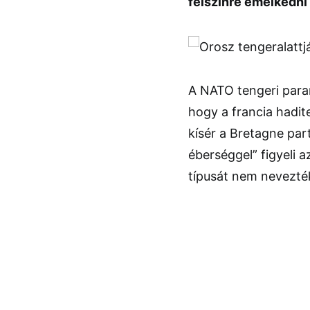
felszínre emelkedni
A NATO tengeri para
hogy a francia hadit
kísér a Bretagne par
éberséggel” figyeli 
típusát nem nevezté