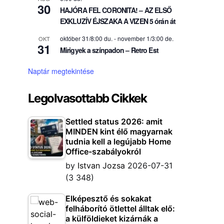
30
HAJÓRA FEL CORONITA! – AZ ELSŐ
EXKLUZÍV ÉJSZAKA A VIZEN 5 órán át
október 31/8:00 du.
-
november 1/3:00 de.
OKT
31
Mirigyek a színpadon – Retro Est
Naptár megtekintése
Legolvasottabb Cikkek
Settled status 2026: amit
MINDEN kint élő magyarnak
tudnia kell a legújabb Home
Office-szabályokról
by
Istvan Jozsa
2026-07-31
(3 348)
Elképesztő és sokakat
felháborító ötlettel álltak elő:
a külföldieket kizárnák a