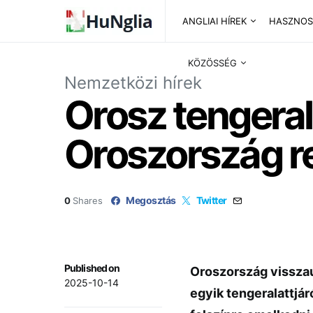
ANGLIAI HÍREK
HASZNOS
KÖZÖSSÉG
Nemzetközi hírek
Orosz tengerala
Oroszország re
Megosztás
Twitter
0
Shares
Published on
Oroszország visszau
2025-10-14
egyik tengeralattjá