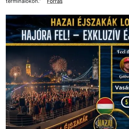
terminálokon.”
Forrás