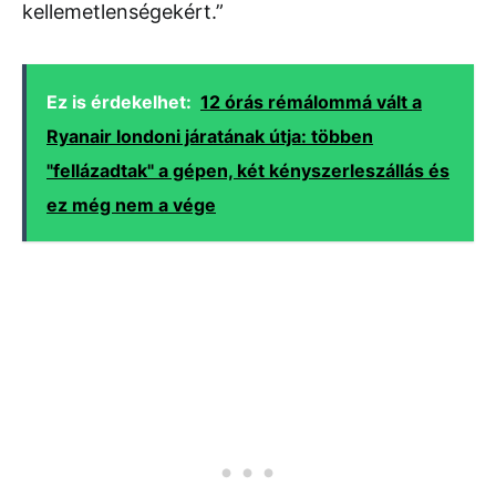
kellemetlenségekért.”
Ez is érdekelhet:
12 órás rémálommá vált a
Ryanair londoni járatának útja: többen
"fellázadtak" a gépen, két kényszerleszállás és
ez még nem a vége