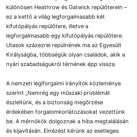
különösen Heathrow és Gatwick repülőterein –
ez a kettő a világ legforgalmasabb két
kifutópályás repülőtere, illetve a
legforgalmasabb egy kifutópályás repülőtere.
Utasok százezrei repülnének ma az Egyesült
Királyságba, többségük olyan családok, akik a
nyári szabadságukról térnének épp vissza.
A nemzeti légiforgalmi irányítók közleménye
szerint „Nemrég egy műszaki problémát
észleltünk, és a biztonság megőrzése
érdekében forgalomkorlátozásokat vezettünk
be. A mérnökök dolgoznak a hiba megtalálásán
és kijavításán. Elnézést kérünk az esetleges