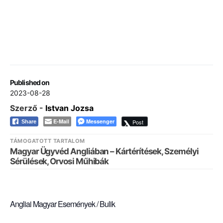
Published on
2023-08-28
Szerző -
Istvan Jozsa
E-Mail
Messenger
Post
Share
TÁMOGATOTT TARTALOM
Magyar Ügyvéd Angliában – Kártérítések, Személyi
Sérülések, Orvosi Műhibák
Angliai Magyar Események / Bulik