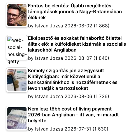
Fontos bejelentés: Újabb megélhetési
támogatások jönnek a Nagy-Britanniában
élőknek
by
Istvan Jozsa
2026-08-02
(1 868)
Elképesztő és sokakat felháborító ötlettel
álltak elő: a külföldieket kizárnák a szociális
lakásokból Angliában
by
Istvan Jozsa
2026-08-07
(1 840)
Komoly szigorítás jön az Egyesült
Királyságban: már közvetlenül a
bankszámlánkhoz is hozzáférhetnek és
levonhatják a tartozásokat
by
Istvan Jozsa
2026-08-06
(1 736)
Nem lesz több cost of living payment
2026-ban Angliában – itt van, mi maradt
helyette
by
Istvan Jozsa
2026-07-31
(1 630)