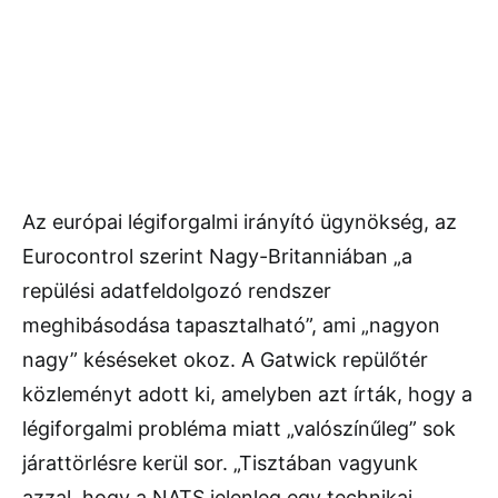
Az európai légiforgalmi irányító ügynökség, az
Eurocontrol szerint Nagy-Britanniában „a
repülési adatfeldolgozó rendszer
meghibásodása tapasztalható”, ami „nagyon
nagy” késéseket okoz. A Gatwick repülőtér
közleményt adott ki, amelyben azt írták, hogy a
légiforgalmi probléma miatt „valószínűleg” sok
járattörlésre kerül sor. „Tisztában vagyunk
azzal, hogy a NATS jelenleg egy technikai