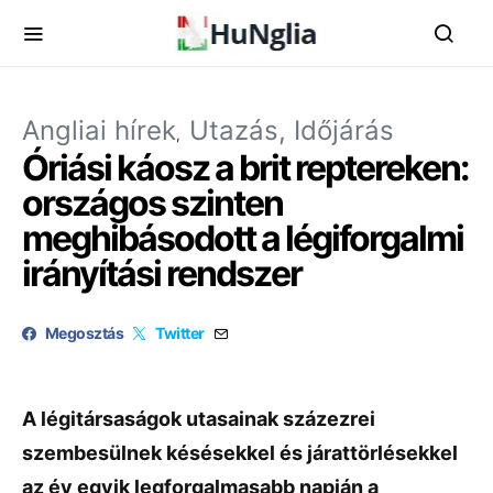
Angliai hírek
Utazás, Időjárás
Óriási káosz a brit reptereken:
országos szinten
meghibásodott a légiforgalmi
irányítási rendszer
Megosztás
Twitter
A légitársaságok utasainak százezrei
szembesülnek késésekkel és járattörlésekkel
az év egyik legforgalmasabb napján a