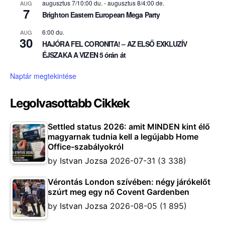
augusztus 7/10:00 du.
-
augusztus 8/4:00 de.
AUG
7
Brighton Eastern European Mega Party
6:00 du.
AUG
30
HAJÓRA FEL CORONITA! – AZ ELSŐ EXKLUZÍV
ÉJSZAKA A VIZEN 5 órán át
Naptár megtekintése
Legolvasottabb Cikkek
Settled status 2026: amit MINDEN kint élő
magyarnak tudnia kell a legújabb Home
Office-szabályokról
by
Istvan Jozsa
2026-07-31
(3 338)
Vérontás London szívében: négy járókelőt
szúrt meg egy nő Covent Gardenben
by
Istvan Jozsa
2026-08-05
(1 895)