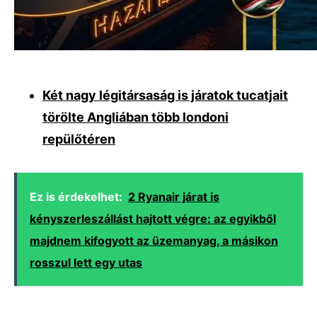
Két nagy légitársaság is járatok tucatjait
törölte Angliában több londoni
repülőtéren
Ez is érdekelhet:
2 Ryanair járat is
kényszerleszállást hajtott végre: az egyikből
majdnem kifogyott az üzemanyag, a másikon
rosszul lett egy utas