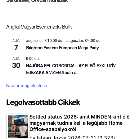
Sérülések, Orvosi Műhibák
Angliai Magyar Események / Bulik
augusztus 7/10:00 du.
-
augusztus 8/4:00 de.
AUG
7
Brighton Eastern European Mega Party
6:00 du.
AUG
30
HAJÓRA FEL CORONITA! – AZ ELSŐ EXKLUZÍV
ÉJSZAKA A VIZEN 5 órán át
Naptár megtekintése
Legolvasottabb Cikkek
Settled status 2026: amit MINDEN kint élő
magyarnak tudnia kell a legújabb Home
Office-szabályokról
by
Istvan Jozsa
2026-07-31
(3 323)