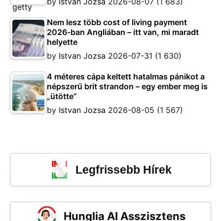
by
Istvan Jozsa
2026-08-07
(1 683)
Nem lesz több cost of living payment
2026-ban Angliában – itt van, mi maradt
helyette
by
Istvan Jozsa
2026-07-31
(1 630)
4 méteres cápa keltett hatalmas pánikot a
népszerű brit strandon – egy ember meg is
„ütötte”
by
Istvan Jozsa
2026-08-05
(1 567)
Legfrissebb Hírek
Hunglia AI Asszisztens