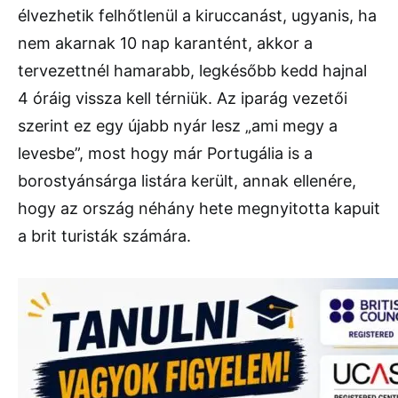
élvezhetik felhőtlenül a kiruccanást, ugyanis, ha
nem akarnak 10 nap karantént, akkor a
tervezettnél hamarabb, legkésőbb kedd hajnal
4 óráig vissza kell térniük. Az iparág vezetői
szerint ez egy újabb nyár lesz „ami megy a
levesbe”, most hogy már Portugália is a
borostyánsárga listára került, annak ellenére,
hogy az ország néhány hete megnyitotta kapuit
a brit turisták számára.