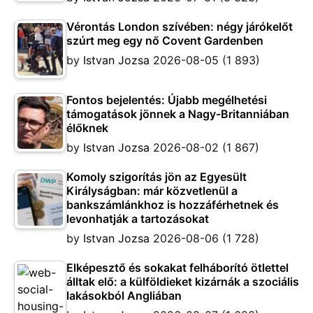
Vérontás London szívében: négy járókelőt
szúrt meg egy nő Covent Gardenben
by
Istvan Jozsa
2026-08-05
(1 893)
Fontos bejelentés: Újabb megélhetési
támogatások jönnek a Nagy-Britanniában
élőknek
by
Istvan Jozsa
2026-08-02
(1 867)
Komoly szigorítás jön az Egyesült
Királyságban: már közvetlenül a
bankszámlánkhoz is hozzáférhetnek és
levonhatják a tartozásokat
by
Istvan Jozsa
2026-08-06
(1 728)
Elképesztő és sokakat felháborító ötlettel
álltak elő: a külföldieket kizárnák a szociális
lakásokból Angliában