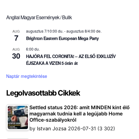
Angliai Magyar Események / Bulik
augusztus 7/10:00 du.
-
augusztus 8/4:00 de.
AUG
7
Brighton Eastern European Mega Party
6:00 du.
AUG
30
HAJÓRA FEL CORONITA! – AZ ELSŐ EXKLUZÍV
ÉJSZAKA A VIZEN 5 órán át
Naptár megtekintése
Legolvasottabb Cikkek
Settled status 2026: amit MINDEN kint élő
magyarnak tudnia kell a legújabb Home
Office-szabályokról
by
Istvan Jozsa
2026-07-31
(3 302)