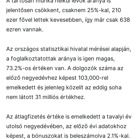
A tartósan munka nélkül lévők aránya is
jelentősen csökkent, csaknem 25%-kal, 210
ezer fővel lettek kevesebben, így már csak 638
ezren vannak.
Az országos statisztikai hivatal mérései alapján,
a foglalkoztatottak aránya is igen magas,
73.2%-os értéken van. A dolgozók száma az
előző negyedévhez képest 103,000-rel
emelkedett és jelenleg közelít az eddig soha
nem látott 31 milliós értékhez.
Az átlagfizetés értéke is emelkedett a tavalyi év
utolsó negyedévében, az előző évi adatokhoz
képest, a bónuszokat is beleszámolva 2.1%-kal.