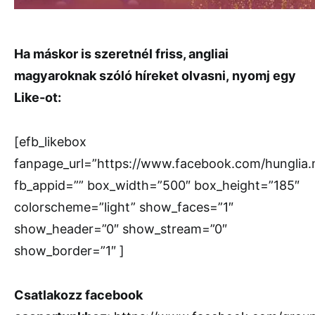
Ha máskor is szeretnél friss, angliai
magyaroknak szóló híreket olvasni,
nyomj egy
Like-ot:
[efb_likebox
fanpage_url=”https://www.facebook.com/hunglia
fb_appid=”” box_width=”500″ box_height=”185″
colorscheme=”light” show_faces=”1″
show_header=”0″ show_stream=”0″
show_border=”1″ ]
Csatlakozz facebook