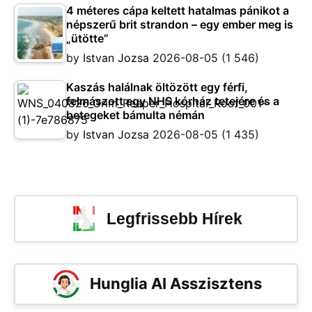
4 méteres cápa keltett hatalmas pánikot a
népszerű brit strandon – egy ember meg is
„ütötte”
by
Istvan Jozsa
2026-08-05
(1 546)
Kaszás halálnak öltözött egy férfi,
felmászott egy NHS kórház tetejére és a
betegeket bámulta némán
by
Istvan Jozsa
2026-08-05
(1 435)
Legfrissebb Hírek
Hunglia AI Asszisztens