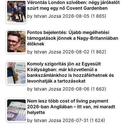
Vérontás London szívében: négy járókelőt
szúrt meg egy nő Covent Gardenben
by
Istvan Jozsa
2026-08-05
(1 865)
Fontos bejelentés: Újabb megélhetési
támogatások jönnek a Nagy-Britanniában
élőknek
by
Istvan Jozsa
2026-08-02
(1 862)
Komoly szigorítás jön az Egyesült
Királyságban: már közvetlenül a
bankszámlánkhoz is hozzáférhetnek és
levonhatják a tartozásokat
by
Istvan Jozsa
2026-08-06
(1 662)
Nem lesz több cost of living payment
2026-ban Angliában – itt van, mi maradt
helyette
by
Istvan Jozsa
2026-07-31
(1 624)