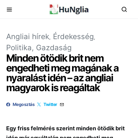
Angliai hírek
Érdekesség
Politika, Gazdaság
Minden ötödik brit nem
engedheti meg magának a
nyaralást idén – az angliai
magyarok is reagáltak
Megosztás
Twitter
Egy friss felmérés szerint minden ötödik brit
idén már egyáltalán nem engedheti meg