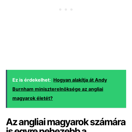
Ez is érdekelhet:
Hogyan alakítja át Andy
Burnham miniszterelnöksége az angliai
magyarok életét?
Az angliai magyarok számára
is egyre nehezebb a