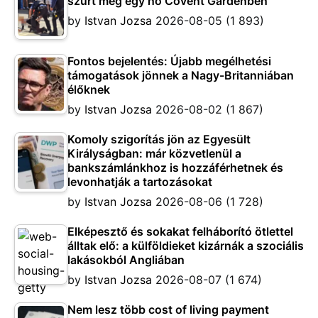
szúrt meg egy nő Covent Gardenben
by
Istvan Jozsa
2026-08-05
(1 893)
Fontos bejelentés: Újabb megélhetési
támogatások jönnek a Nagy-Britanniában
élőknek
by
Istvan Jozsa
2026-08-02
(1 867)
Komoly szigorítás jön az Egyesült
Királyságban: már közvetlenül a
bankszámlánkhoz is hozzáférhetnek és
levonhatják a tartozásokat
by
Istvan Jozsa
2026-08-06
(1 728)
Elképesztő és sokakat felháborító ötlettel
álltak elő: a külföldieket kizárnák a szociális
lakásokból Angliában
by
Istvan Jozsa
2026-08-07
(1 674)
Nem lesz több cost of living payment