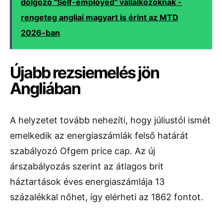
dolgozó "Self-employed" vállalkozóknak -
rengeteg angliai magyart is érint az MTD
2026-ban
Újabb rezsiemelés jön
Angliában
A helyzetet tovább nehezíti, hogy júliustól ismét
emelkedik az energiaszámlák felső határát
szabályozó Ofgem price cap. Az új
árszabályozás szerint az átlagos brit
háztartások éves energiaszámlája 13
százalékkal nőhet, így elérheti az 1862 fontot.