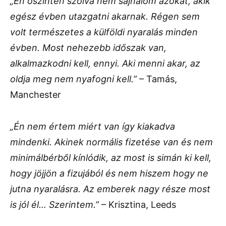
„Én őszintén szólva nem sajnálom azokat, akik
egész évben utazgatni akarnak. Régen sem
volt természetes a külföldi nyaralás minden
évben. Most nehezebb időszak van,
alkalmazkodni kell, ennyi. Aki menni akar, az
oldja meg nem nyafogni kell.”
– Tamás,
Manchester
„Én nem értem miért van így kiakadva
mindenki. Akinek normális fizetése van és nem
minimálbérből kínlódik, az most is simán ki kell,
hogy jöjjön a fizujából és nem hiszem hogy ne
jutna nyaralásra. Az emberek nagy része most
is jól él… Szerintem.”
– Krisztina, Leeds