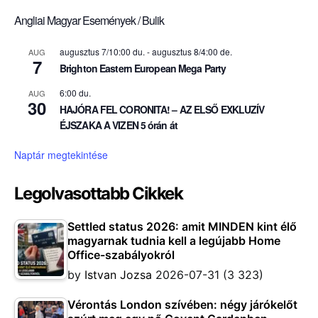
Angliai Magyar Események / Bulik
augusztus 7/10:00 du.
-
augusztus 8/4:00 de.
AUG
7
Brighton Eastern European Mega Party
6:00 du.
AUG
30
HAJÓRA FEL CORONITA! – AZ ELSŐ EXKLUZÍV
ÉJSZAKA A VIZEN 5 órán át
Naptár megtekintése
Legolvasottabb Cikkek
Settled status 2026: amit MINDEN kint élő
magyarnak tudnia kell a legújabb Home
Office-szabályokról
by
Istvan Jozsa
2026-07-31
(3 323)
Vérontás London szívében: négy járókelőt