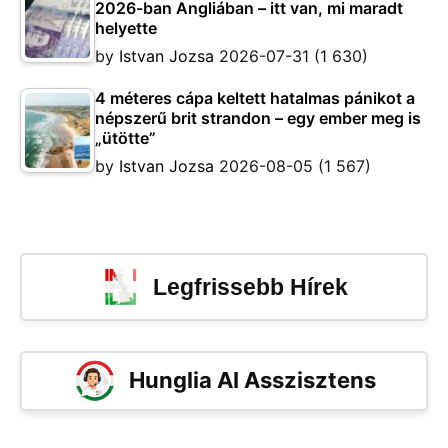
2026-ban Angliában – itt van, mi maradt
helyette
by
Istvan Jozsa
2026-07-31
(1 630)
4 méteres cápa keltett hatalmas pánikot a
népszerű brit strandon – egy ember meg is
„ütötte”
by
Istvan Jozsa
2026-08-05
(1 567)
Legfrissebb Hírek
Hunglia AI Asszisztens