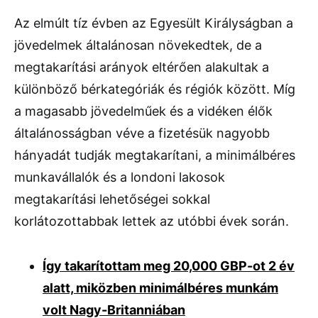
Az elmúlt tíz évben az Egyesült Királyságban a
jövedelmek általánosan növekedtek, de a
megtakarítási arányok eltérően alakultak a
különböző bérkategóriák és régiók között. Míg
a magasabb jövedelműek és a vidéken élők
általánosságban véve a fizetésük nagyobb
hányadát tudják megtakarítani, a minimálbéres
munkavállalók és a londoni lakosok
megtakarítási lehetőségei sokkal
korlátozottabbak lettek az utóbbi évek során.
Így takarítottam meg 20,000 GBP-ot 2 év
alatt, miközben minimálbéres munkám
volt Nagy-Britanniában