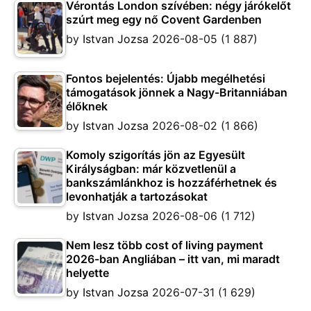
Vérontás London szívében: négy járókelőt
szúrt meg egy nő Covent Gardenben
by
Istvan Jozsa
2026-08-05
(1 887)
Fontos bejelentés: Újabb megélhetési
támogatások jönnek a Nagy-Britanniában
élőknek
by
Istvan Jozsa
2026-08-02
(1 866)
Komoly szigorítás jön az Egyesült
Királyságban: már közvetlenül a
bankszámlánkhoz is hozzáférhetnek és
levonhatják a tartozásokat
by
Istvan Jozsa
2026-08-06
(1 712)
Nem lesz több cost of living payment
2026-ban Angliában – itt van, mi maradt
helyette
by
Istvan Jozsa
2026-07-31
(1 629)