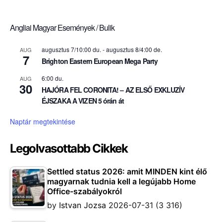
Angliai Magyar Események / Bulik
augusztus 7/10:00 du.
-
augusztus 8/4:00 de.
AUG
7
Brighton Eastern European Mega Party
6:00 du.
AUG
30
HAJÓRA FEL CORONITA! – AZ ELSŐ EXKLUZÍV
ÉJSZAKA A VIZEN 5 órán át
Naptár megtekintése
Legolvasottabb Cikkek
Settled status 2026: amit MINDEN kint élő
magyarnak tudnia kell a legújabb Home
Office-szabályokról
by
Istvan Jozsa
2026-07-31
(3 316)