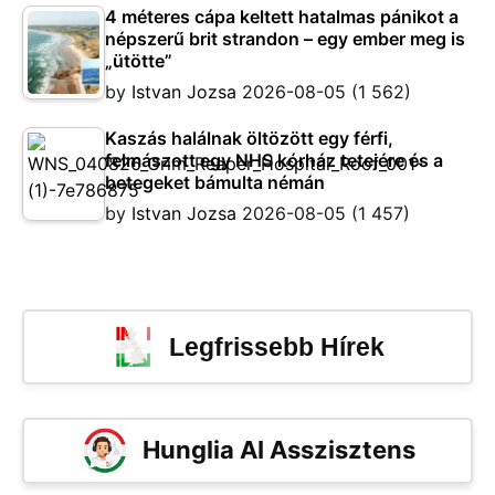
4 méteres cápa keltett hatalmas pánikot a
népszerű brit strandon – egy ember meg is
„ütötte”
by
Istvan Jozsa
2026-08-05
(1 562)
Kaszás halálnak öltözött egy férfi,
felmászott egy NHS kórház tetejére és a
betegeket bámulta némán
by
Istvan Jozsa
2026-08-05
(1 457)
Legfrissebb Hírek
Hunglia AI Asszisztens