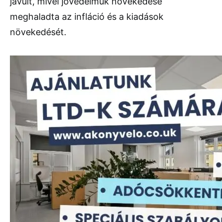
javult, mivel jövedelmük növekedése
meghaladta az infláció és a kiadások
növekedését.