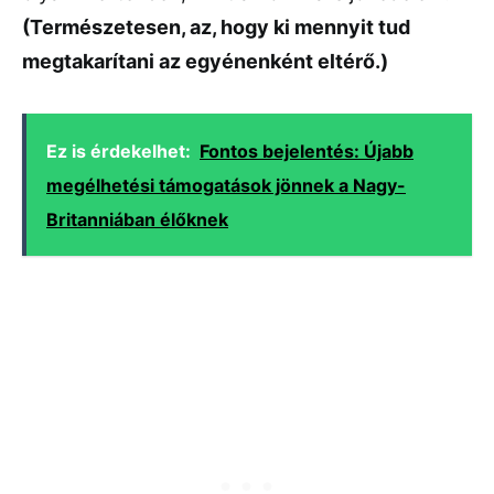
(Természetesen, az, hogy ki mennyit tud
megtakarítani az egyénenként eltérő.)
Ez is érdekelhet:
Fontos bejelentés: Újabb
megélhetési támogatások jönnek a Nagy-
Britanniában élőknek