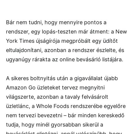
Bár nem tudni, hogy mennyire pontos a
rendszer, egy lopás-teszten már átment: a New
York Times újságírója megpróbált egy üdítőt
eltulajdonítani, azonban a rendszer észlelte, és
ugyanúgy rárakta az online bevásárló listájára.
A sikeres boltnyitás után a gigavállalat újabb
Amazon Go üzleteket tervez megnyitni
világszerte, azonban a tavaly felvásárolt
üzletlánc, a Whole Foods rendszerébe egyelőre
nem tervezi bevezetni – bár minden kereskedő
tudja, hogy minél gyorsabban sikerül a
bevásárlást elintézni, annál valószínűbb, hogy