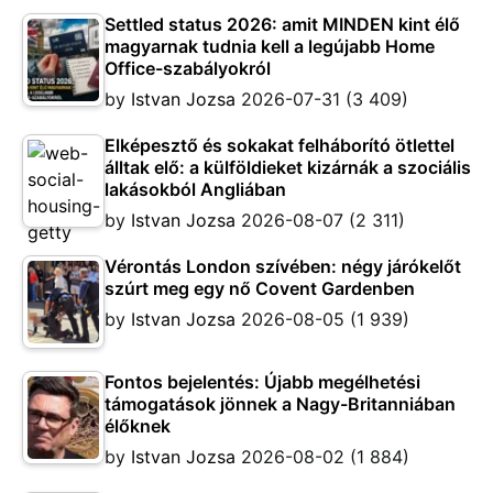
Settled status 2026: amit MINDEN kint élő
magyarnak tudnia kell a legújabb Home
Office-szabályokról
by
Istvan Jozsa
2026-07-31
(3 409)
Elképesztő és sokakat felháborító ötlettel
álltak elő: a külföldieket kizárnák a szociális
lakásokból Angliában
by
Istvan Jozsa
2026-08-07
(2 311)
Vérontás London szívében: négy járókelőt
szúrt meg egy nő Covent Gardenben
by
Istvan Jozsa
2026-08-05
(1 939)
Fontos bejelentés: Újabb megélhetési
támogatások jönnek a Nagy-Britanniában
élőknek
by
Istvan Jozsa
2026-08-02
(1 884)