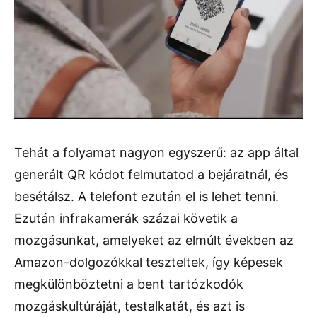
Tehát a folyamat nagyon egyszerű: az app által
generált QR kódot felmutatod a bejáratnál, és
besétálsz. A telefont ezután el is lehet tenni.
Ezután infrakamerák százai követik a
mozgásunkat, amelyeket az elmúlt években az
Amazon-dolgozókkal teszteltek, így képesek
megkülönböztetni a bent tartózkodók
mozgáskultúráját, testalkatát, és azt is