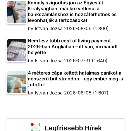
Komoly szigorítás jön az Egyesült
Királyságban: már közvetlenül a
bankszámlánkhoz is hozzáférhetnek és
levonhatják a tartozásokat
by
Istvan Jozsa
2026-08-06
(1 800)
Nem lesz több cost of living payment
2026-ban Angliában – itt van, mi maradt
helyette
by
Istvan Jozsa
2026-07-31
(1 640)
4 méteres cápa keltett hatalmas pánikot a
népszerű brit strandon – egy ember meg is
„ütötte”
by
Istvan Jozsa
2026-08-05
(1 607)
Legfrissebb Hírek