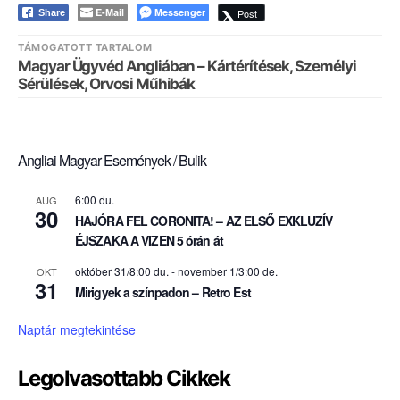
E-Mail
Messenger
Post
Share
TÁMOGATOTT TARTALOM
Magyar Ügyvéd Angliában – Kártérítések, Személyi
Sérülések, Orvosi Műhibák
Angliai Magyar Események / Bulik
6:00 du.
AUG
30
HAJÓRA FEL CORONITA! – AZ ELSŐ EXKLUZÍV
ÉJSZAKA A VIZEN 5 órán át
október 31/8:00 du.
-
november 1/3:00 de.
OKT
31
Mirigyek a színpadon – Retro Est
Naptár megtekintése
Legolvasottabb Cikkek