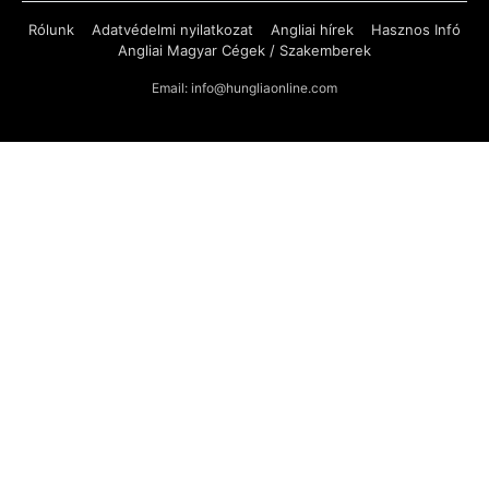
Rólunk
Adatvédelmi nyilatkozat
Angliai hírek
Hasznos Infó
Angliai Magyar Cégek / Szakemberek
Email: info@hungliaonline.com