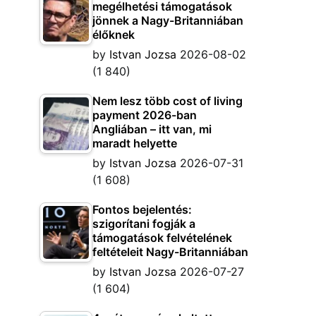
megélhetési támogatások
jönnek a Nagy-Britanniában
élőknek
by
Istvan Jozsa
2026-08-02
(1 840)
Nem lesz több cost of living
payment 2026-ban
Angliában – itt van, mi
maradt helyette
by
Istvan Jozsa
2026-07-31
(1 608)
Fontos bejelentés:
szigorítani fogják a
támogatások felvételének
feltételeit Nagy-Britanniában
by
Istvan Jozsa
2026-07-27
(1 604)