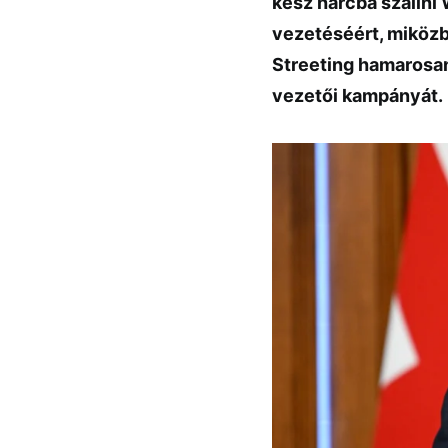
kész harcba szállni
vezetéséért, miközb
Streeting hamarosan 
vezetői kampányát.