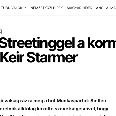
 TUDNIVALÓK
NEMZETKÖZI HÍREK
MAGYAR HÍREK
ANGLIAI M
g
Streetinggel a kor
 Keir Starmer
ő válság rázza meg a brit Munkáspártot: Sir Keir
terelnök állítólag közölte szövetségeseivel, hogy