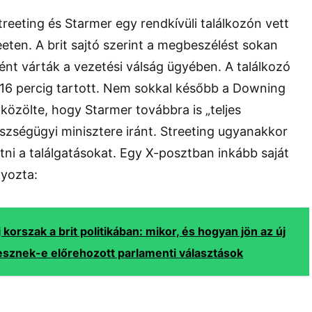
reeting és Starmer egy rendkívüli találkozón vett
eten. A brit sajtó szerint a megbeszélést sokan
nt várták a vezetési válság ügyében. A találkozó
6 percig tartott. Nem sokkal később a Downing
 közölte, hogy Starmer továbbra is „teljes
zségügyi minisztere iránt. Streeting ugyanakkor
tni a találgatásokat. Egy X-posztban inkább saját
yozta:
 korszak a brit politikában: mikor, és hogyan jön az új
lesznek-e előrehozott parlamenti választások