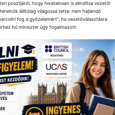
ri posztjáról, hogy hivatalosan is elindítsa vezetői
erelnök állítólag világossá tette: nem hajlandó
harcolni fog a győzelemért”, ha vezetőválasztásra
erhez hű miniszter úgy fogalmazott: