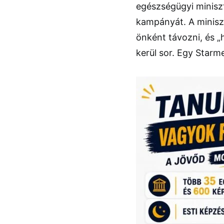
egészségügyi miniszte
kampányát. A miniszt
önként távozni, és „
kerül sor. Egy Starm