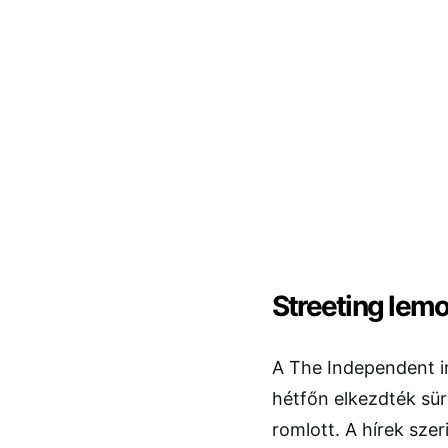
Streeting lem
A The Independent i
hétfőn elkezdték sür
romlott. A hírek sze