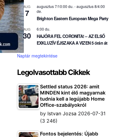
augusztus 7/10:00 du.
-
augusztus 8/4:00
AUG
7
de.
Brighton Eastern European Mega Party
6:00 du.
AUG
30
HAJÓRA FEL CORONITA! – AZ ELSŐ
EXKLUZÍV ÉJSZAKA A VIZEN 5 órán át
Naptár megtekintése
Legolvasottabb Cikkek
Settled status 2026: amit
MINDEN kint élő magyarnak
tudnia kell a legújabb Home
Office-szabályokról
by
Istvan Jozsa
2026-07-31
(3 246)
Fontos bejelentés: Újabb