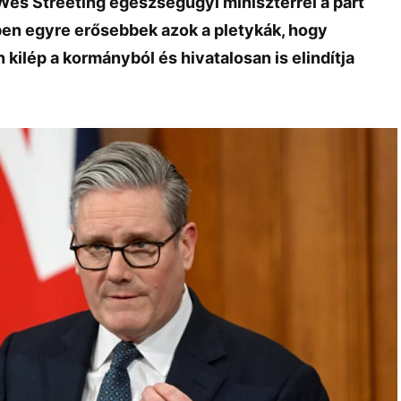
 Wes Streeting egészségügyi miniszterrel a párt
en egyre erősebbek azok a pletykák, hogy
kilép a kormányból és hivatalosan is elindítja