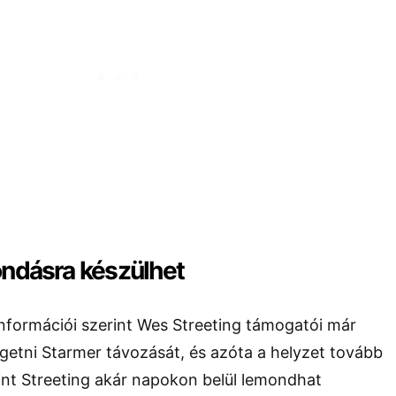
ondásra készülhet
nformációi szerint Wes Streeting támogatói már
getni Starmer távozását, és azóta a helyzet tovább
rint Streeting akár napokon belül lemondhat