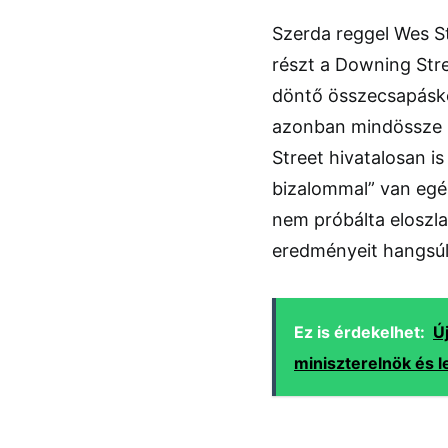
Szerda reggel Wes St
részt a Downing Stre
döntő összecsapáské
azonban mindössze 1
Street hivatalosan is
bizalommal” van egés
nem próbálta eloszla
eredményeit hangsúl
Ez is érdekelhet:
Új
miniszterelnök és 