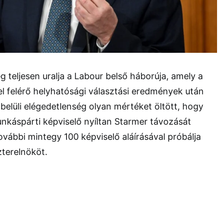
leg teljesen uralja a Labour belső háborúja, amely a
l felérő helyhatósági választási eredmények után
 belüli elégedetlenség olyan mértéket öltött, hogy
nkáspárti képviselő nyíltan Starmer távozását
ovábbi mintegy 100 képviselő aláírásával próbálja
terelnököt.