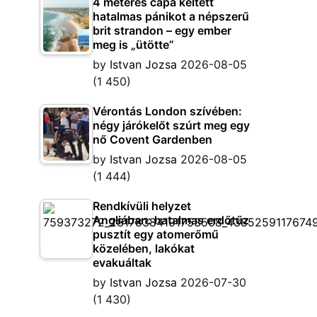
4 méteres cápa keltett
hatalmas pánikot a népszerű
brit strandon – egy ember
meg is „ütötte”
by
Istvan Jozsa
2026-08-05
(1 450)
Vérontás London szívében:
négy járókelőt szúrt meg egy
nő Covent Gardenben
by
Istvan Jozsa
2026-08-05
(1 444)
Rendkívüli helyzet
Angliában: hatalmas erdőtűz
pusztít egy atomerőmű
közelében, lakókat
evakuáltak
by
Istvan Jozsa
2026-07-30
(1 430)