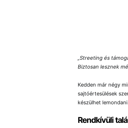
„Streeting és támog
Biztosan lesznek mé
Kedden már négy mini
sajtóértesülések sze
készülhet lemondani
Rendkívüli tal