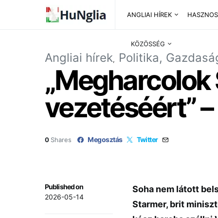
ANGLIAI HÍREK
HASZNOS
KÖZÖSSÉG
Angliai hírek
Politika, Gazdasá
„Megharcolok 
vezetéséért” –
Megosztás
Twitter
0
Shares
Published on
Soha nem látott bels
2026-05-14
Starmer, brit minisz