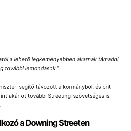
atói a lehető legkeményebben akarnak támadni.
g további lemondások.”
szteri segítő távozott a kormányból, és brit
rint akár öt további Streeting-szövetséges is
.
álkozó a Downing Streeten