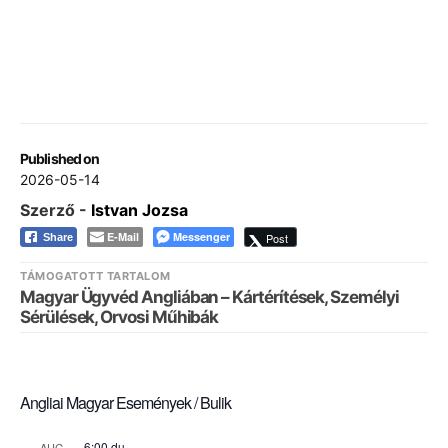
Published on
2026-05-14
Szerző -
Istvan Jozsa
E-Mail
Messenger
Post
Share
TÁMOGATOTT TARTALOM
Magyar Ügyvéd Angliában – Kártérítések, Személyi
Sérülések, Orvosi Műhibák
Angliai Magyar Események / Bulik
6:00 du.
AUG