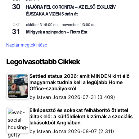
30
HAJÓRA FEL CORONITA! – AZ ELSŐ EXKLUZÍV
ÉJSZAKA A VIZEN 5 órán át
október 31/8:00 du.
-
november 1/3:00 de.
OKT
31
Mirigyek a színpadon – Retro Est
Naptár megtekintése
Legolvasottabb Cikkek
Settled status 2026: amit MINDEN kint élő
magyarnak tudnia kell a legújabb Home
Office-szabályokról
by
Istvan Jozsa
2026-07-31
(3 409)
Elképesztő és sokakat felháborító ötlettel
álltak elő: a külföldieket kizárnák a szociális
lakásokból Angliában
by
Istvan Jozsa
2026-08-07
(2 311)