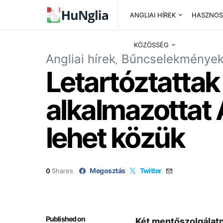
ANGLIAI HÍREK
HASZNOS
KÖZÖSSÉG
Angliai hírek
Bűncselekménye
Letartóztattak
alkalmazottat 
lehet közük
Megosztás
Twitter
0
Shares
Published on
Két mentőszolgálatn