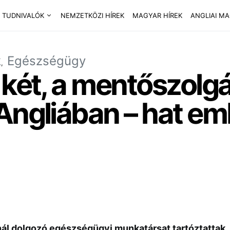
 TUDNIVALÓK
NEMZETKÖZI HÍREK
MAGYAR HÍREK
ANGLIAI M
k
Egészségügy
 két, a mentőszolg
Angliában – hat em
ál dolgozó egészségügyi munkatársat tartóztattak