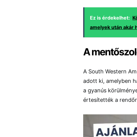
Ez is érdekelhet:
K
amelyek után akár h
A mentőszolg
A South Western Am
adott ki, amelyben 
a gyanús körülmények
értesítették a rendő