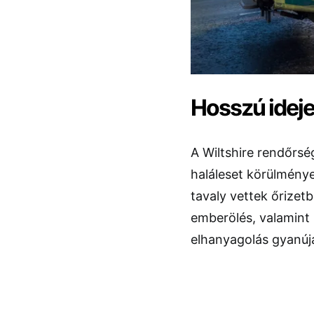
Hosszú idej
A Wiltshire rendőrsé
haláleset körülménye
tavaly vettek őrizet
emberölés, valamint
elhanyagolás gyanúj