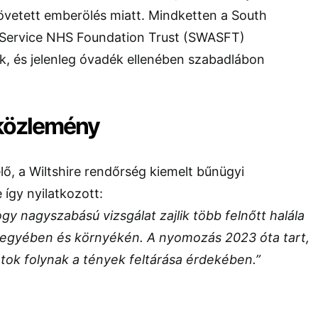
övetett emberölés miatt. Mindketten a South
Service NHS Foundation Trust (SWASFT)
k, és jelenleg óvadék ellenében szabadlábon
közlemény
elő, a Wiltshire rendőrség kiemelt bűnügyi
 így nyilatkozott:
gy nagyszabású vizsgálat zajlik több felnőtt halála
megyében és környékén. A nyomozás 2023 óta tart,
atok folynak a tények feltárása érdekében.”