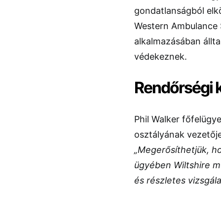
gondatlanságból elk
Western Ambulance 
alkalmazásában állta
védekeznek.
Rendőrségi 
Phil Walker főfelügy
osztályának vezetője
„Megerősíthetjük, ho
ügyében Wiltshire 
és részletes vizsgál