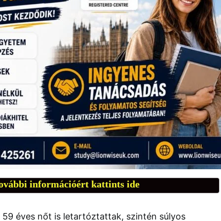
ovábbi információért kattints ide
59 éves nőt is letartóztattak, szintén súlyos