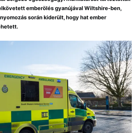
elkövetett emberölés gyanújával Wiltshire-ben,
nyomozás során kiderült, hogy hat ember
ehetett.