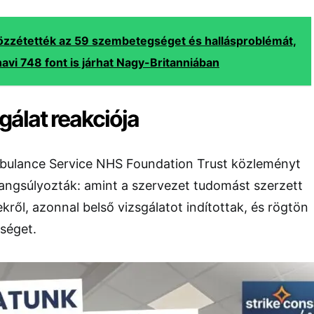
özzétették az 59 szembetegséget és hallásproblémát,
avi 748 font is járhat Nagy-Britanniában
álat reakciója
bulance Service NHS Foundation Trust közleményt
hangsúlyozták: amint a szervezet tudomást szerzett
ről, azonnal belső vizsgálatot indítottak, és rögtön
rséget.