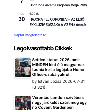
7
Brighton Eastern European Mega Party
6:00 du.
AUG
30
HAJÓRA FEL CORONITA! – AZ ELSŐ
EXKLUZÍV ÉJSZAKA A VIZEN 5 órán át
Naptár megtekintése
Legolvasottabb Cikkek
Settled status 2026: amit
MINDEN kint élő magyarnak
tudnia kell a legújabb Home
Office-szabályokról
by
Istvan Jozsa
2026-07-31
(3 321)
Vérontás London szívében:
négy járókelőt szúrt meg egy
nő Covent Gardenben