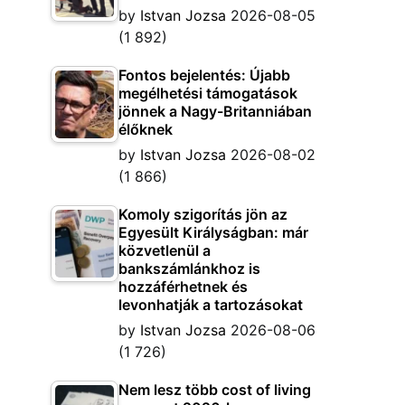
by
Istvan Jozsa
2026-08-05
(1 892)
Fontos bejelentés: Újabb
megélhetési támogatások
jönnek a Nagy-Britanniában
élőknek
by
Istvan Jozsa
2026-08-02
(1 866)
Komoly szigorítás jön az
Egyesült Királyságban: már
közvetlenül a
bankszámlánkhoz is
hozzáférhetnek és
levonhatják a tartozásokat
by
Istvan Jozsa
2026-08-06
(1 726)
Nem lesz több cost of living