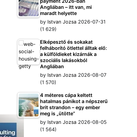
payment 2026-ban
Angliában – itt van, mi
maradt helyette
by
Istvan Jozsa
2026-07-31
(1 629)
Elképesztő és sokakat
felháborító ötlettel álltak elő:
a külföldieket kizárnák a
szociális lakásokból
Angliában
by
Istvan Jozsa
2026-08-07
(1 570)
4 méteres cápa keltett
hatalmas pánikot a népszerű
brit strandon – egy ember
meg is „ütötte”
by
Istvan Jozsa
2026-08-05
(1 564)