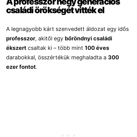
A professzor négy generációs
családi örökségét vitték el
A legnagyobb kárt szenvedett áldozat egy idős
professzor
, akitől egy
bőröndnyi családi
ékszert
csaltak ki – több mint
100 éves
darabokkal, összértékük meghaladta a
300
ezer fontot
.