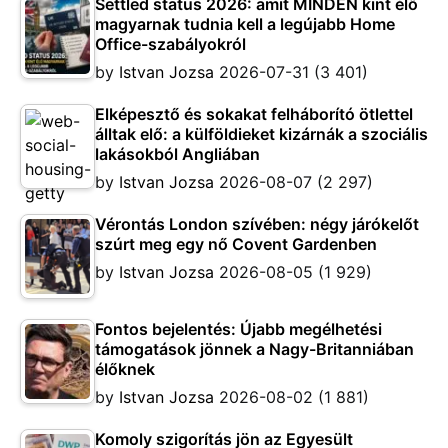
Settled status 2026: amit MINDEN kint élő
magyarnak tudnia kell a legújabb Home
Office-szabályokról
by
Istvan Jozsa
2026-07-31
(3 401)
Elképesztő és sokakat felháborító ötlettel
álltak elő: a külföldieket kizárnák a szociális
lakásokból Angliában
by
Istvan Jozsa
2026-08-07
(2 297)
Vérontás London szívében: négy járókelőt
szúrt meg egy nő Covent Gardenben
by
Istvan Jozsa
2026-08-05
(1 929)
Fontos bejelentés: Újabb megélhetési
támogatások jönnek a Nagy-Britanniában
élőknek
by
Istvan Jozsa
2026-08-02
(1 881)
Komoly szigorítás jön az Egyesült