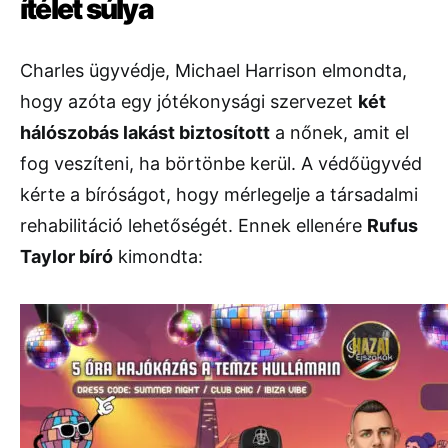
ítélet súlya
Charles ügyvédje, Michael Harrison elmondta,
hogy azóta egy jótékonysági szervezet
két
hálószobás lakást biztosított
a nőnek, amit el
fog veszíteni, ha börtönbe kerül. A védőügyvéd
kérte a bíróságot, hogy mérlegelje a társadalmi
rehabilitáció lehetőségét. Ennek ellenére
Rufus
Taylor bíró
kimondta: