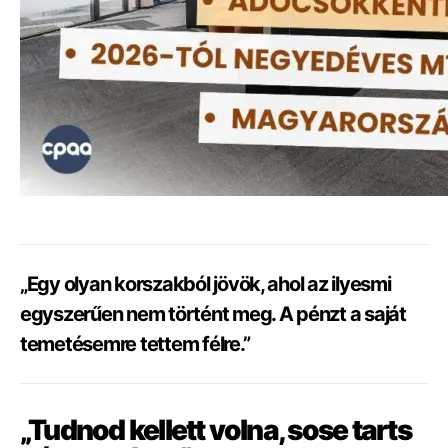
„Egy olyan korszakból jövök, ahol az ilyesmi
egyszerűen nem történt meg. A pénzt a saját
temetésemre tettem félre.”
„Tudnod kellett volna, sose tarts