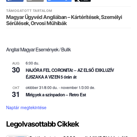
TÁMOGATOTT TARTALOM
Magyar Ügyvéd Angliában – Kártérítések, Személyi
Sérülések, Orvosi Műhibák
Angliai Magyar Események / Bulik
6:00 du.
AUG
30
HAJÓRA FEL CORONITA! – AZ ELSŐ EXKLUZÍV
ÉJSZAKA A VIZEN 5 órán át
október 31/8:00 du.
-
november 1/3:00 de.
OKT
31
Mirigyek a színpadon – Retro Est
Naptár megtekintése
Legolvasottabb Cikkek