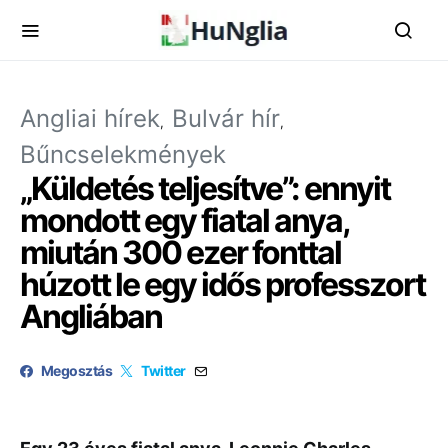
Angliai hírek
Bulvár hír
Bűncselekmények
„Küldetés teljesítve”: ennyit
mondott egy fiatal anya,
miután 300 ezer fonttal
húzott le egy idős professzort
Angliában
Megosztás
Twitter