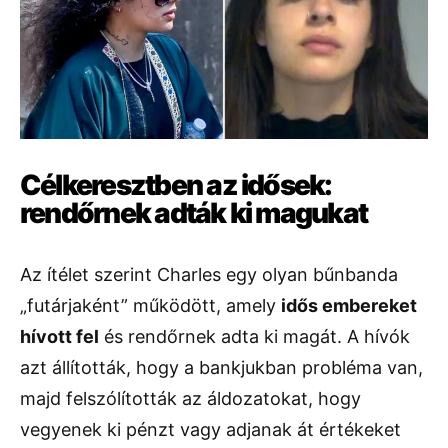
Célkeresztben az idősek:
rendőrnek adták ki magukat
Az ítélet szerint Charles egy olyan bűnbanda
„futárjaként” működött, amely
idős embereket
hívott fel
és rendőrnek adta ki magát. A hívók
azt állították, hogy a bankjukban probléma van,
majd felszólították az áldozatokat, hogy
vegyenek ki pénzt vagy adjanak át értékeket