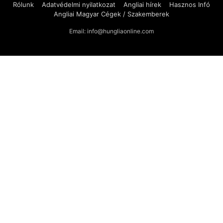
Rólunk
Adatvédelmi nyilatkozat
Angliai hírek
Hasznos Infó
Angliai Magyar Cégek / Szakemberek
Email: info@hungliaonline.com