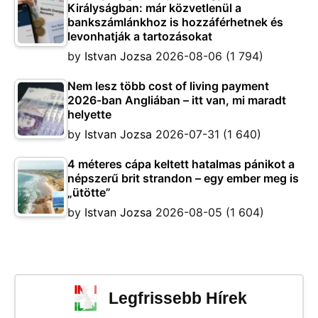
Királyságban: már közvetlenül a
bankszámlánkhoz is hozzáférhetnek és
levonhatják a tartozásokat
by
Istvan Jozsa
2026-08-06
(1 794)
Nem lesz több cost of living payment
2026-ban Angliában – itt van, mi maradt
helyette
by
Istvan Jozsa
2026-07-31
(1 640)
4 méteres cápa keltett hatalmas pánikot a
népszerű brit strandon – egy ember meg is
„ütötte”
by
Istvan Jozsa
2026-08-05
(1 604)
Legfrissebb Hírek