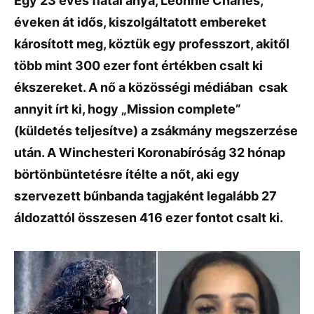
Egy 23 éves fiatal anya, Leonnie Charles,
éveken át idős, kiszolgáltatott embereket
károsított meg, köztük egy professzort, akitől
több mint 300 ezer font értékben csalt ki
ékszereket. A nő a közösségi médiában csak
annyit írt ki, hogy „Mission complete”
(küldetés teljesítve) a zsákmány megszerzése
után. A Winchesteri Koronabíróság 32 hónap
börtönbüntetésre ítélte a nőt, aki egy
szervezett bűnbanda tagjaként legalább 27
áldozattól összesen 416 ezer fontot csalt ki.