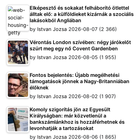
Elképesztő és sokakat felháborító ötlettel
álltak elő: a külföldieket kizárnák a szociális
lakásokból Angliában
by
Istvan Jozsa
2026-08-07
(2 366)
Vérontás London szívében: négy járókelőt
szúrt meg egy nő Covent Gardenben
by
Istvan Jozsa
2026-08-05
(1 955)
Fontos bejelentés: Újabb megélhetési
támogatások jönnek a Nagy-Britanniában
élőknek
by
Istvan Jozsa
2026-08-02
(1 907)
Komoly szigorítás jön az Egyesült
Királyságban: már közvetlenül a
bankszámlánkhoz is hozzáférhetnek és
levonhatják a tartozásokat
by
Istvan Jozsa
2026-08-06
(1 865)