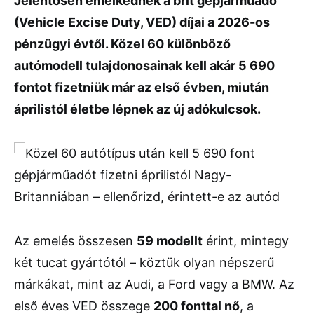
Jelentősen emelkednek a brit gépjárműadó
(Vehicle Excise Duty, VED) díjai a 2026-os
pénzügyi évtől. Közel 60 különböző
autómodell tulajdonosainak kell akár 5 690
fontot fizetniük már az első évben, miután
áprilistól életbe lépnek az új adókulcsok.
Az emelés összesen
59 modellt
érint, mintegy
két tucat gyártótól – köztük olyan népszerű
márkákat, mint az Audi, a Ford vagy a BMW. Az
első éves VED összege
200 fonttal nő
, a