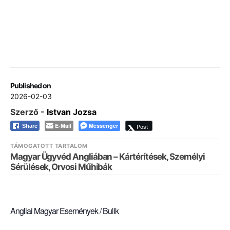
Published on
2026-02-03
Szerző -
Istvan Jozsa
E-Mail
Messenger
Post
Share
TÁMOGATOTT TARTALOM
Magyar Ügyvéd Angliában – Kártérítések, Személyi
Sérülések, Orvosi Műhibák
Angliai Magyar Események / Bulik