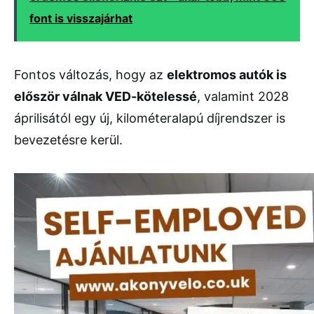
font is visszajárhat
Fontos változás, hogy az
elektromos autók is
először válnak VED-kötelessé
, valamint 2028
áprilisától egy új, kilométeralapú díjrendszer is
bevezetésre kerül.