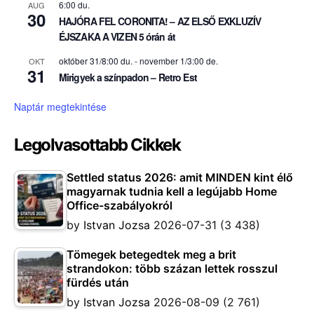
6:00 du.
AUG
30
HAJÓRA FEL CORONITA! – AZ ELSŐ EXKLUZÍV
ÉJSZAKA A VIZEN 5 órán át
október 31/8:00 du.
-
november 1/3:00 de.
OKT
31
Mirigyek a színpadon – Retro Est
Naptár megtekintése
Legolvasottabb Cikkek
Settled status 2026: amit MINDEN kint élő
magyarnak tudnia kell a legújabb Home
Office-szabályokról
by
Istvan Jozsa
2026-07-31
(3 438)
Tömegek betegedtek meg a brit
strandokon: több százan lettek rosszul
fürdés után
by
Istvan Jozsa
2026-08-09
(2 761)