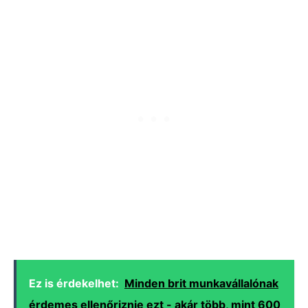
Ez is érdekelhet:
Minden brit munkavállalónak
érdemes ellenőriznie ezt - akár több, mint 600