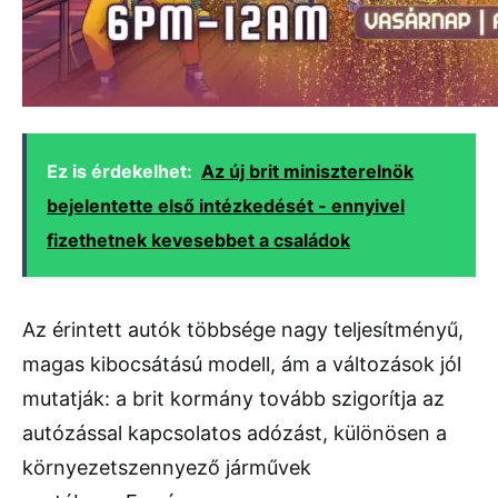
Ez is érdekelhet:
Az új brit miniszterelnök
bejelentette első intézkedését - ennyivel
fizethetnek kevesebbet a családok
Az érintett autók többsége nagy teljesítményű,
magas kibocsátású modell, ám a változások jól
mutatják: a brit kormány tovább szigorítja az
autózással kapcsolatos adózást, különösen a
környezetszennyező járművek