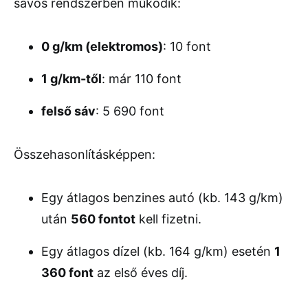
sávos rendszerben működik:
0 g/km (elektromos)
: 10 font
1 g/km-től
: már 110 font
felső sáv
: 5 690 font
Összehasonlításképpen:
Egy átlagos benzines autó (kb. 143 g/km)
után
560 fontot
kell fizetni.
Egy átlagos dízel (kb. 164 g/km) esetén
1
360 font
az első éves díj.