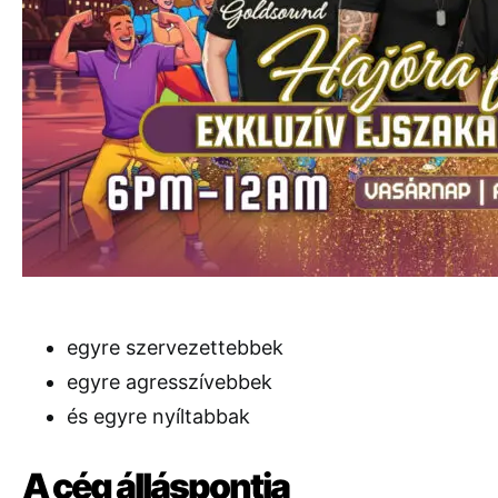
egyre szervezettebbek
egyre agresszívebbek
és egyre nyíltabbak
A cég álláspontja