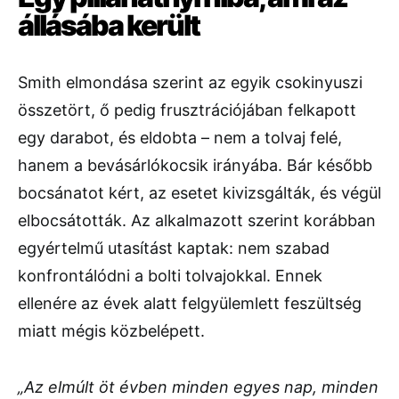
állásába került
Smith elmondása szerint az egyik csokinyuszi
összetört, ő pedig frusztrációjában felkapott
egy darabot, és eldobta – nem a tolvaj felé,
hanem a bevásárlókocsik irányába. Bár később
bocsánatot kért, az esetet kivizsgálták, és végül
elbocsátották. Az alkalmazott szerint korábban
egyértelmű utasítást kaptak: nem szabad
konfrontálódni a bolti tolvajokkal. Ennek
ellenére az évek alatt felgyülemlett feszültség
miatt mégis közbelépett.
„Az elmúlt öt évben minden egyes nap, minden