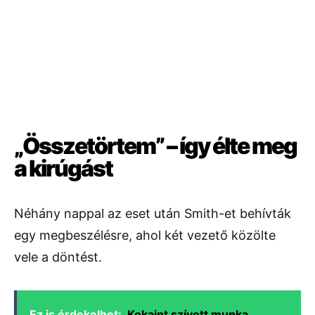
„Összetörtem” – így élte meg
a kirúgást
Néhány nappal az eset után Smith-et behívták
egy megbeszélésre, ahol két vezető közölte
vele a döntést.
Ez is érdekelhet:
Kokaint szívott munka