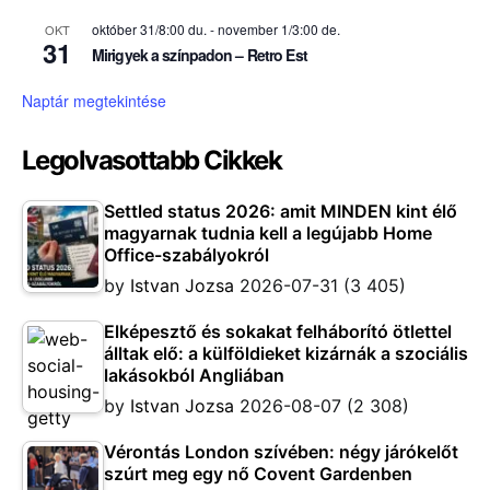
október 31/8:00 du.
-
november 1/3:00 de.
OKT
31
Mirigyek a színpadon – Retro Est
Naptár megtekintése
Legolvasottabb Cikkek
Settled status 2026: amit MINDEN kint élő
magyarnak tudnia kell a legújabb Home
Office-szabályokról
by
Istvan Jozsa
2026-07-31
(3 405)
Elképesztő és sokakat felháborító ötlettel
álltak elő: a külföldieket kizárnák a szociális
lakásokból Angliában
by
Istvan Jozsa
2026-08-07
(2 308)
Vérontás London szívében: négy járókelőt
szúrt meg egy nő Covent Gardenben