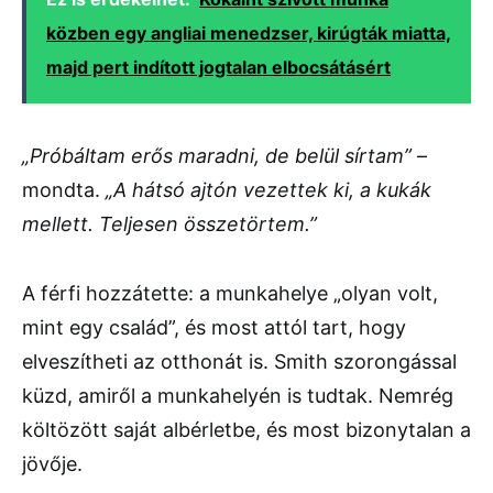
közben egy angliai menedzser, kirúgták miatta,
majd pert indított jogtalan elbocsátásért
„Próbáltam erős maradni, de belül sírtam”
–
mondta.
„A hátsó ajtón vezettek ki, a kukák
mellett. Teljesen összetörtem.”
A férfi hozzátette: a munkahelye „olyan volt,
mint egy család”, és most attól tart, hogy
elveszítheti az otthonát is. Smith szorongással
küzd, amiről a munkahelyén is tudtak. Nemrég
költözött saját albérletbe, és most bizonytalan a
jövője.