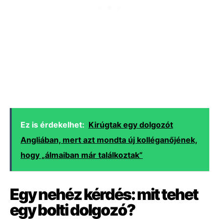
Ez is érdekelhet:
Kirúgtak egy dolgozót
Angliában, mert azt mondta új kolléganőjének,
hogy „álmaiban már találkoztak”
Egy nehéz kérdés: mit tehet
egy bolti dolgozó?