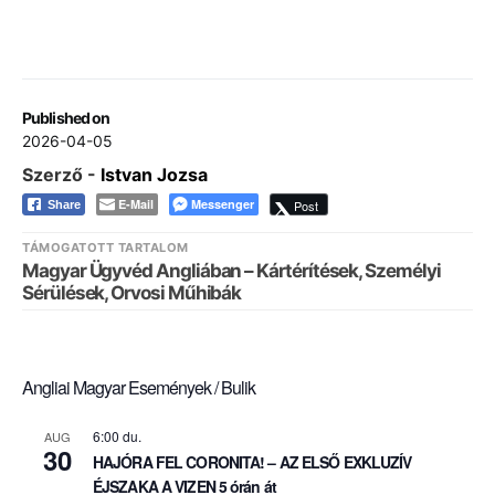
Published on
2026-04-05
Szerző -
Istvan Jozsa
E-Mail
Messenger
Post
Share
TÁMOGATOTT TARTALOM
Magyar Ügyvéd Angliában – Kártérítések, Személyi
Sérülések, Orvosi Műhibák
Angliai Magyar Események / Bulik
6:00 du.
AUG
30
HAJÓRA FEL CORONITA! – AZ ELSŐ EXKLUZÍV
ÉJSZAKA A VIZEN 5 órán át