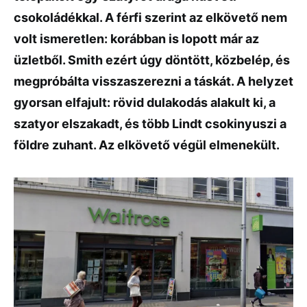
csokoládékkal. A férfi szerint az elkövető nem
volt ismeretlen: korábban is lopott már az
üzletből. Smith ezért úgy döntött, közbelép, és
megpróbálta visszaszerezni a táskát. A helyzet
gyorsan elfajult: rövid dulakodás alakult ki, a
szatyor elszakadt, és több Lindt csokinyuszi a
földre zuhant. Az elkövető végül elmenekült.