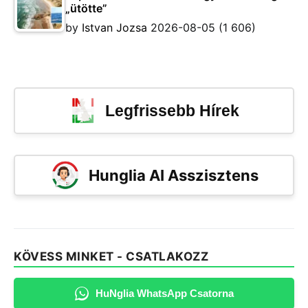
„ütötte”
by
Istvan Jozsa
2026-08-05
(1 606)
Legfrissebb Hírek
Hunglia AI Asszisztens
KÖVESS MINKET - CSATLAKOZZ
HuNglia WhatsApp Csatorna