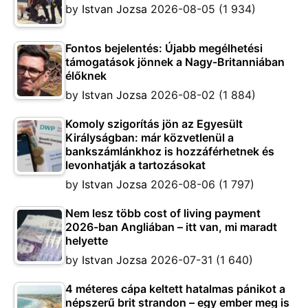
by
Istvan Jozsa
2026-08-05
(1 934)
Fontos bejelentés: Újabb megélhetési
támogatások jönnek a Nagy-Britanniában
élőknek
by
Istvan Jozsa
2026-08-02
(1 884)
Komoly szigorítás jön az Egyesült
Királyságban: már közvetlenül a
bankszámlánkhoz is hozzáférhetnek és
levonhatják a tartozásokat
by
Istvan Jozsa
2026-08-06
(1 797)
Nem lesz több cost of living payment
2026-ban Angliában – itt van, mi maradt
helyette
by
Istvan Jozsa
2026-07-31
(1 640)
4 méteres cápa keltett hatalmas pánikot a
népszerű brit strandon – egy ember meg is