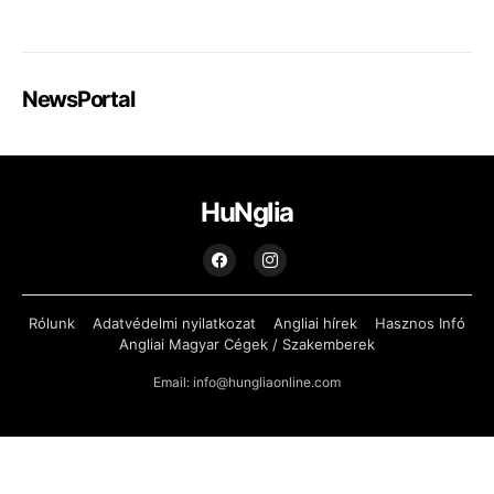
NewsPortal
HuNglia
Rólunk
Adatvédelmi nyilatkozat
Angliai hírek
Hasznos Infó
Angliai Magyar Cégek / Szakemberek
Email: info@hungliaonline.com