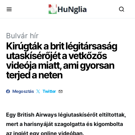
Bulvár hír
Kirúgták a brit légitársaság
utaskísérőjét a vetkőzős
videója miatt, ami gyorsan
terjed a neten
Megosztás
Twitter
Egy British Airways légiutaskísérőt eltiltottak,
mert a harisnyáját szagolgatta és kigombolta
az ingjét egy online videóban.