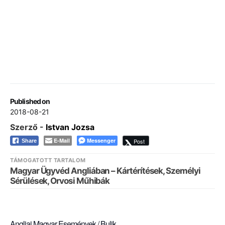
Published on
2018-08-21
Szerző -
Istvan Jozsa
E-Mail
Messenger
Post
Share
TÁMOGATOTT TARTALOM
Magyar Ügyvéd Angliában – Kártérítések, Személyi
Sérülések, Orvosi Műhibák
Angliai Magyar Események / Bulik