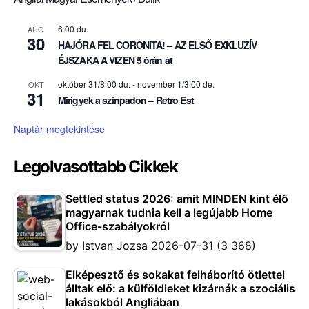
6:00 du.
AUG
30
HAJÓRA FEL CORONITA! – AZ ELSŐ EXKLUZÍV
ÉJSZAKA A VIZEN 5 órán át
október 31/8:00 du.
-
november 1/3:00 de.
OKT
31
Mirigyek a színpadon – Retro Est
Naptár megtekintése
Legolvasottabb Cikkek
Settled status 2026: amit MINDEN kint élő
magyarnak tudnia kell a legújabb Home
Office-szabályokról
by
Istvan Jozsa
2026-07-31
(3 368)
Elképesztő és sokakat felháborító ötlettel
álltak elő: a külföldieket kizárnák a szociális
lakásokból Angliában