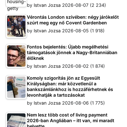
by
Istvan Jozsa
2026-08-07
(2 234)
Vérontás London szívében: négy járókelőt
szúrt meg egy nő Covent Gardenben
by
Istvan Jozsa
2026-08-05
(1 918)
Fontos bejelentés: Újabb megélhetési
támogatások jönnek a Nagy-Britanniában
élőknek
by
Istvan Jozsa
2026-08-02
(1 874)
Komoly szigorítás jön az Egyesült
Királyságban: már közvetlenül a
bankszámlánkhoz is hozzáférhetnek és
levonhatják a tartozásokat
by
Istvan Jozsa
2026-08-06
(1 775)
Nem lesz több cost of living payment
2026-ban Angliában – itt van, mi maradt
helyette