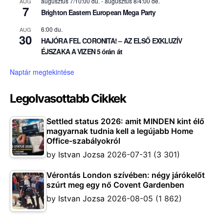
augusztus 7/10:00 du.
-
augusztus 8/4:00 de.
AUG
7
Brighton Eastern European Mega Party
6:00 du.
AUG
30
HAJÓRA FEL CORONITA! – AZ ELSŐ EXKLUZÍV
ÉJSZAKA A VIZEN 5 órán át
Naptár megtekintése
Legolvasottabb Cikkek
Settled status 2026: amit MINDEN kint élő
magyarnak tudnia kell a legújabb Home
Office-szabályokról
by
Istvan Jozsa
2026-07-31
(3 301)
Vérontás London szívében: négy járókelőt
szúrt meg egy nő Covent Gardenben
by
Istvan Jozsa
2026-08-05
(1 862)