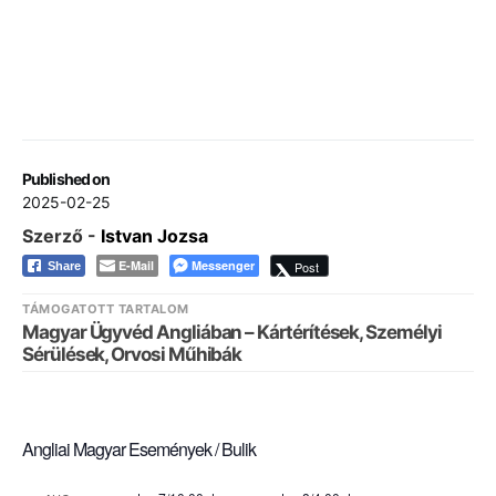
Published on
2025-02-25
Szerző -
Istvan Jozsa
E-Mail
Messenger
Post
Share
TÁMOGATOTT TARTALOM
Magyar Ügyvéd Angliában – Kártérítések, Személyi
Sérülések, Orvosi Műhibák
Angliai Magyar Események / Bulik