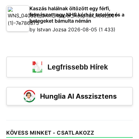
Kaszás halálnak öltözött egy férfi,
felmászott egy NHS kórház tetejére és a
betegeket bámulta némán
by
Istvan Jozsa
2026-08-05
(1 433)
Legfrissebb Hírek
Hunglia AI Asszisztens
KÖVESS MINKET - CSATLAKOZZ