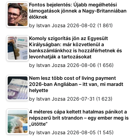
Fontos bejelentés: Újabb megélhetési
támogatások jönnek a Nagy-Britanniában
élőknek
by
Istvan Jozsa
2026-08-02
(1 861)
Komoly szigorítás jön az Egyesült
Királyságban: már közvetlenül a
bankszámlánkhoz is hozzáférhetnek és
levonhatják a tartozásokat
by
Istvan Jozsa
2026-08-06
(1 656)
Nem lesz több cost of living payment
2026-ban Angliában – itt van, mi maradt
helyette
by
Istvan Jozsa
2026-07-31
(1 623)
4 méteres cápa keltett hatalmas pánikot a
népszerű brit strandon – egy ember meg is
„ütötte”
by
Istvan Jozsa
2026-08-05
(1 545)