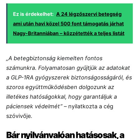
Ez is érdekelhet:
A 24 légzőszervi betegség
ami után havi közel 500 font támogatás járhat
Nagy-Britanniában – közzétették a teljes listát
„A betegbiztonság kiemelten fontos
számunkra. Folyamatosan gyűjtjük az adatokat
a GLP-1RA gyógyszerek biztonságosságáról, és
szoros együttműködésben dolgozunk az
illetékes hatóságokkal, hogy garantáljuk a
páciensek védelmét”
– nyilatkozta a cég
szóvivője.
Bár nyilvánvalóan hatásosak, a