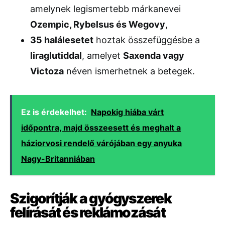
amelynek legismertebb márkanevei
Ozempic, Rybelsus és Wegovy
,
35 halálesetet
hoztak összefüggésbe a
liraglutiddal
, amelyet
Saxenda vagy
Victoza
néven ismerhetnek a betegek.
Ez is érdekelhet:
Napokig hiába várt
időpontra, majd összeesett és meghalt a
háziorvosi rendelő várójában egy anyuka
Nagy-Britanniában
Szigorítják a gyógyszerek
felírását és reklámozását