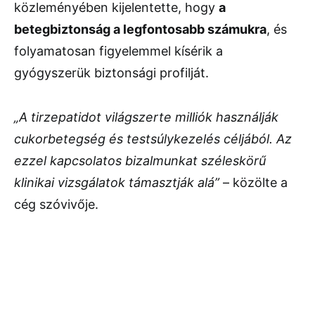
közleményében kijelentette, hogy
a
betegbiztonság a legfontosabb számukra
, és
folyamatosan figyelemmel kísérik a
gyógyszerük biztonsági profilját.
„A tirzepatidot világszerte milliók használják
cukorbetegség és testsúlykezelés céljából. Az
ezzel kapcsolatos bizalmunkat széleskörű
klinikai vizsgálatok támasztják alá”
– közölte a
cég szóvivője.