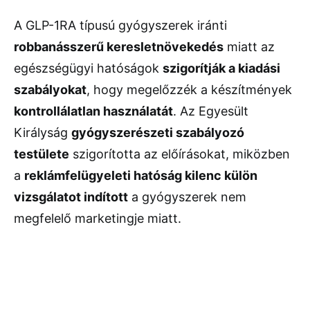
A GLP-1RA típusú gyógyszerek iránti
robbanásszerű keresletnövekedés
miatt az
egészségügyi hatóságok
szigorítják a kiadási
szabályokat
, hogy megelőzzék a készítmények
kontrollálatlan használatát
. Az Egyesült
Királyság
gyógyszerészeti szabályozó
testülete
szigorította az előírásokat, miközben
a
reklámfelügyeleti hatóság kilenc külön
vizsgálatot indított
a gyógyszerek nem
megfelelő marketingje miatt.