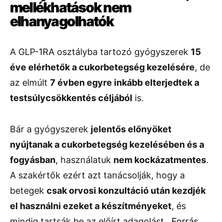
mellékhatások nem
elhanyagolhatók
A GLP-1RA osztályba tartozó gyógyszerek
15
éve elérhetők a cukorbetegség kezelésére
, de
az elmúlt
7 évben egyre inkább elterjedtek a
testsúlycsökkentés céljából
is.
Bár a gyógyszerek
jelentős előnyöket
nyújtanak a cukorbetegség kezelésében és a
fogyásban
, használatuk
nem kockázatmentes
.
A szakértők ezért azt tanácsolják, hogy a
betegek
csak orvosi konzultáció után kezdjék
el használni ezeket a készítményeket
, és
mindig tartsák be az előírt adagolást.
Forrás