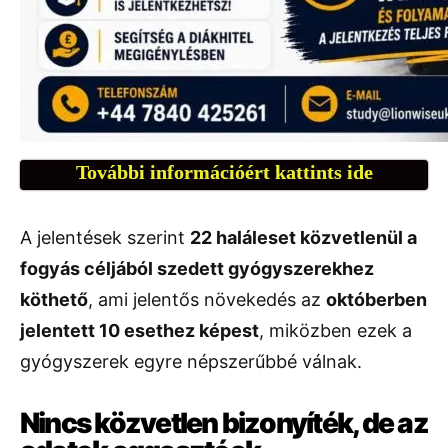
További információért kattints ide
A jelentések szerint
22 haláleset közvetlenül a
fogyás céljából szedett gyógyszerekhez
köthető
, ami jelentős növekedés az
októberben
jelentett 10 esethez képest
, miközben ezek a
gyógyszerek egyre népszerűbbé válnak.
Nincs közvetlen bizonyíték, de az