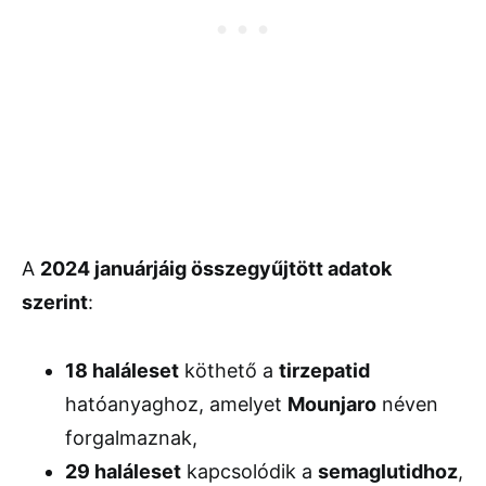
A
2024 januárjáig összegyűjtött adatok
szerint
:
18 haláleset
köthető a
tirzepatid
hatóanyaghoz, amelyet
Mounjaro
néven
forgalmaznak,
29 haláleset
kapcsolódik a
semaglutidhoz
,