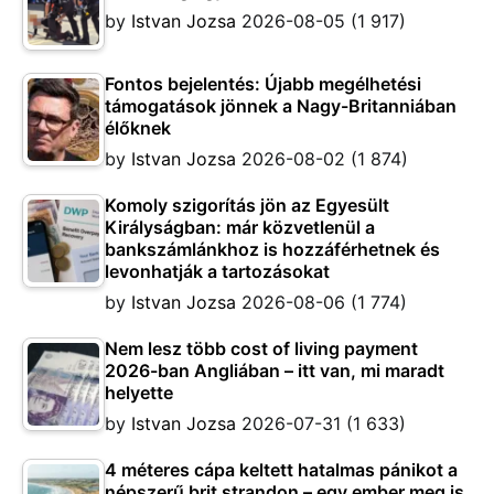
by
Istvan Jozsa
2026-08-05
(1 917)
Fontos bejelentés: Újabb megélhetési
támogatások jönnek a Nagy-Britanniában
élőknek
by
Istvan Jozsa
2026-08-02
(1 874)
Komoly szigorítás jön az Egyesült
Királyságban: már közvetlenül a
bankszámlánkhoz is hozzáférhetnek és
levonhatják a tartozásokat
by
Istvan Jozsa
2026-08-06
(1 774)
Nem lesz több cost of living payment
2026-ban Angliában – itt van, mi maradt
helyette
by
Istvan Jozsa
2026-07-31
(1 633)
4 méteres cápa keltett hatalmas pánikot a
népszerű brit strandon – egy ember meg is