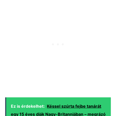
Ez is érdekelhet:
Késsel szúrta fejbe tanárát
egy 15 éves diák Nagy-Britanniában – megrázó