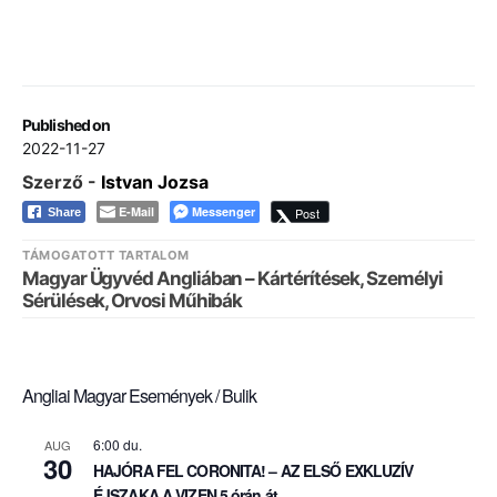
Published on
2022-11-27
Szerző -
Istvan Jozsa
E-Mail
Messenger
Post
Share
TÁMOGATOTT TARTALOM
Magyar Ügyvéd Angliában – Kártérítések, Személyi
Sérülések, Orvosi Műhibák
Angliai Magyar Események / Bulik
6:00 du.
AUG
30
HAJÓRA FEL CORONITA! – AZ ELSŐ EXKLUZÍV
ÉJSZAKA A VIZEN 5 órán át