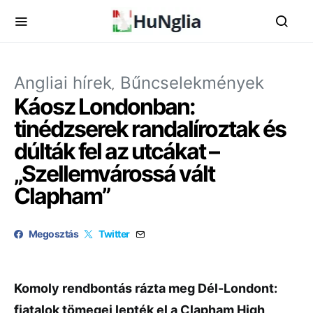
Angliai hírek
Bűncselekmények
Káosz Londonban:
tinédzserek randalíroztak és
dúlták fel az utcákat –
„Szellemvárossá vált
Clapham”
Megosztás
Twitter
Komoly rendbontás rázta meg Dél-Londont:
fiatalok tömegei lepték el a Clapham High