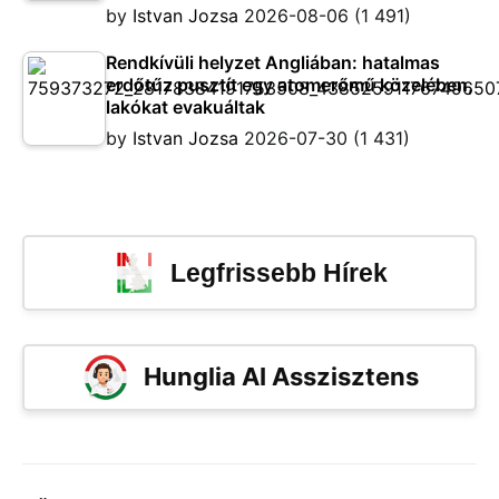
by
Istvan Jozsa
2026-08-06
(1 491)
Rendkívüli helyzet Angliában: hatalmas
erdőtűz pusztít egy atomerőmű közelében,
lakókat evakuáltak
by
Istvan Jozsa
2026-07-30
(1 431)
Legfrissebb Hírek
Hunglia AI Asszisztens