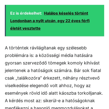
Ez is érdekelhet:
Halálos késelés történt
Londonban a nyílt utcán, egy 22 éves férfi
életét vesztette
A történtek rávilágítanak egy szélesebb
problémára is: a közösségi média hatására
gyorsan szerveződő tömegek komoly kihívást
jelentenek a hatóságok számára. Bár sok fiatal
csak „találkozóra” érkezett, néhány résztvevő
viselkedése elegendő volt ahhoz, hogy az
események rövid idő alatt káoszba torkolljanak.
A kérdés most az: sikerül-e a hatóságoknak
megfékezni a hasonló megmozdulásokat a