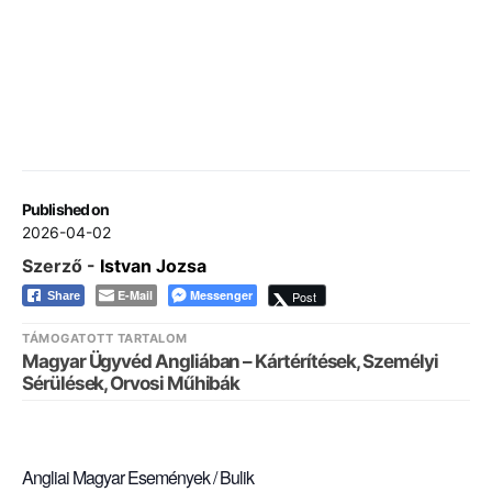
Published on
2026-04-02
Szerző -
Istvan Jozsa
E-Mail
Messenger
Post
Share
TÁMOGATOTT TARTALOM
Magyar Ügyvéd Angliában – Kártérítések, Személyi
Sérülések, Orvosi Műhibák
Angliai Magyar Események / Bulik