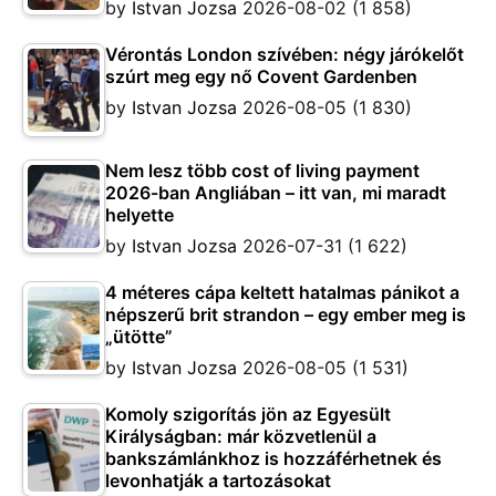
by
Istvan Jozsa
2026-08-02
(1 858)
Vérontás London szívében: négy járókelőt
szúrt meg egy nő Covent Gardenben
by
Istvan Jozsa
2026-08-05
(1 830)
Nem lesz több cost of living payment
2026-ban Angliában – itt van, mi maradt
helyette
by
Istvan Jozsa
2026-07-31
(1 622)
4 méteres cápa keltett hatalmas pánikot a
népszerű brit strandon – egy ember meg is
„ütötte”
by
Istvan Jozsa
2026-08-05
(1 531)
Komoly szigorítás jön az Egyesült
Királyságban: már közvetlenül a
bankszámlánkhoz is hozzáférhetnek és
levonhatják a tartozásokat