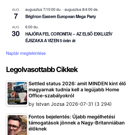
augusztus 7/10:00 du.
-
augusztus 8/4:00 de.
AUG
7
Brighton Eastern European Mega Party
6:00 du.
AUG
30
HAJÓRA FEL CORONITA! – AZ ELSŐ EXKLUZÍV
ÉJSZAKA A VIZEN 5 órán át
Naptár megtekintése
Legolvasottabb Cikkek
Settled status 2026: amit MINDEN kint élő
magyarnak tudnia kell a legújabb Home
Office-szabályokról
by
Istvan Jozsa
2026-07-31
(3 294)
Fontos bejelentés: Újabb megélhetési
támogatások jönnek a Nagy-Britanniában
élőknek