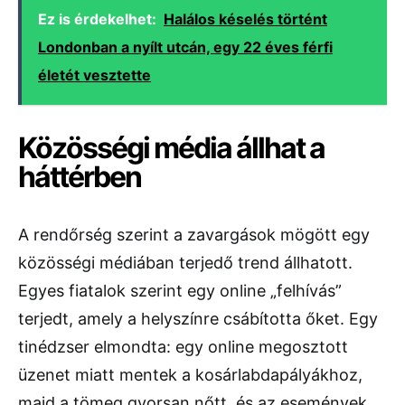
Ez is érdekelhet:
Halálos késelés történt
Londonban a nyílt utcán, egy 22 éves férfi
életét vesztette
Közösségi média állhat a
háttérben
A rendőrség szerint a zavargások mögött egy
közösségi médiában terjedő trend állhatott.
Egyes fiatalok szerint egy online „felhívás”
terjedt, amely a helyszínre csábította őket. Egy
tinédzser elmondta: egy online megosztott
üzenet miatt mentek a kosárlabdapályákhoz,
majd a tömeg gyorsan nőtt, és az események