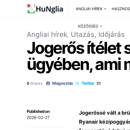
ANGLIAI HÍREK
HASZNOS
KÖZÖSSÉG
Angliai hírek
Utazás, Időjárás
Jogerős ítélet
ügyében, ami m
Megosztás
Twitter
0
Shares
Published on
Jogerőssé vált a brü
2026-02-27
Ryanair
kézipoggyász