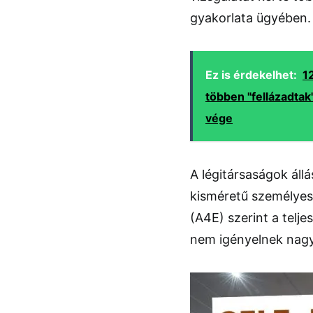
gyakorlata ügyében.
Ez is érdekelhet:
1
többen "fellázadtak
vége
A légitársaságok áll
kisméretű személyes 
(A4E) szerint a telje
nem igényelnek nag