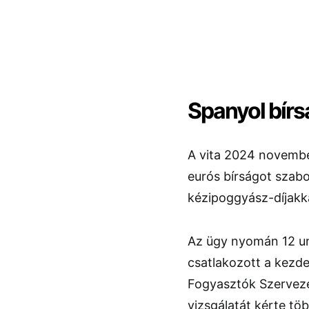
Spanyol bírs
A vita 2024 novembe
eurós bírságot szabot
kézipoggyász-díjakka
Az ügy nyomán 12 un
csatlakozott a kezd
Fogyasztók Szerveze
vizsgálatát kérte tö