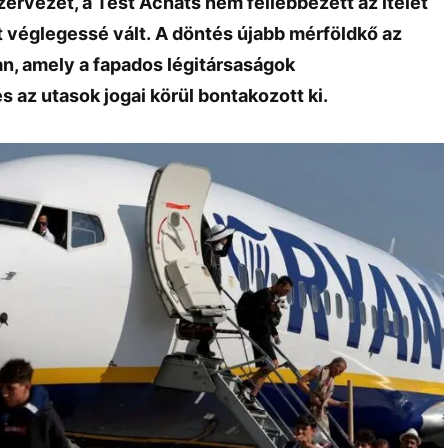
zervezet, a
Test Achats
nem fellebbezett az ítélet
at véglegessé vált. A döntés újabb mérföldkő az
an, amely a fapados légitársaságok
s az utasok jogai körül bontakozott ki.