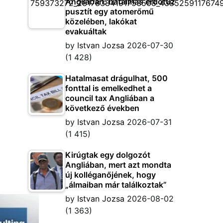
Angliában: hatalmas erdőtűz
pusztít egy atomerőmű
közelében, lakókat
evakuáltak
by
Istvan Jozsa
2026-07-30
(1 428)
Hatalmasat drágulhat, 500
fonttal is emelkedhet a
council tax Angliában a
következő években
by
Istvan Jozsa
2026-07-31
(1 415)
Kirúgtak egy dolgozót
Angliában, mert azt mondta
új kolléganőjének, hogy
„álmaiban már találkoztak”
by
Istvan Jozsa
2026-08-02
(1 363)