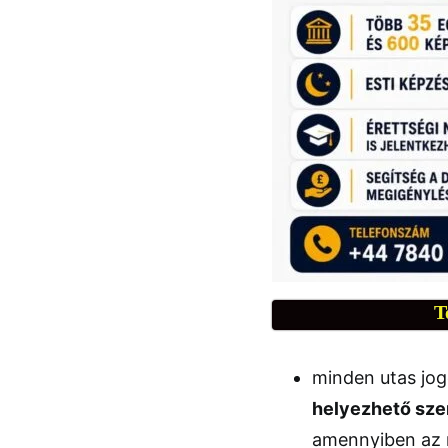
T
minden utas jog
helyezhető sze
amennyiben az m