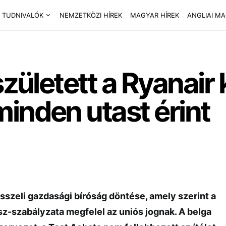
 TUDNIVALÓK
NEMZETKÖZI HÍREK
MAGYAR HÍREK
ANGLIAI M
 született a Ryanai
inden utast érint
sszeli gazdasági bíróság döntése, amely szerint a
-szabályzata megfelel az uniós jognak. A belga