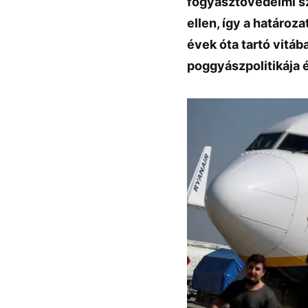
fogyasztóvédelmi s
ellen, így a határoz
évek óta tartó vitáb
poggyászpolitikája é