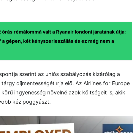
2 órás rémálommá vált a Ryanair londoni járatának útja:
" a gépen, két kényszerleszállás és ez még nem a
áspontja szerint az uniós szabályozás kizárólag a
tárgy díjmentességét írja elő. Az
Airlines for Europe
s körű ingyenesség növelné azok költségeit is, akik
yobb kézipoggyászt.