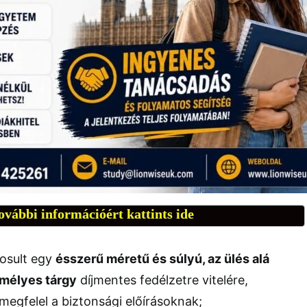
ovábbi információért kattints ide
osult egy
ésszerű méretű és súlyú, az ülés alá
mélyes tárgy
díjmentes fedélzetre vitelére,
egfelel a biztonsági előírásoknak;