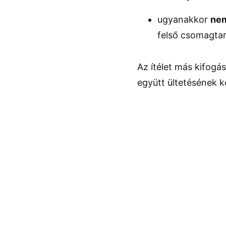
ugyanakkor
nem
felső csomagtar
Az ítélet más kifogá
együtt ültetésének k