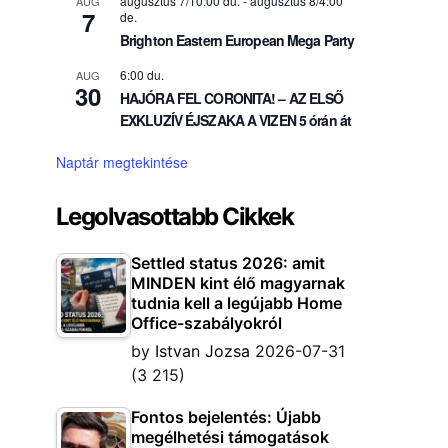
augusztus 7/10:00 du.
-
augusztus 8/4:00
AUG
7
de.
Brighton Eastern European Mega Party
6:00 du.
AUG
30
HAJÓRA FEL CORONITA! – AZ ELSŐ
EXKLUZÍV ÉJSZAKA A VIZEN 5 órán át
Naptár megtekintése
Legolvasottabb Cikkek
Settled status 2026: amit
MINDEN kint élő magyarnak
tudnia kell a legújabb Home
Office-szabályokról
by
Istvan Jozsa
2026-07-31
(3 215)
Fontos bejelentés: Újabb
megélhetési támogatások