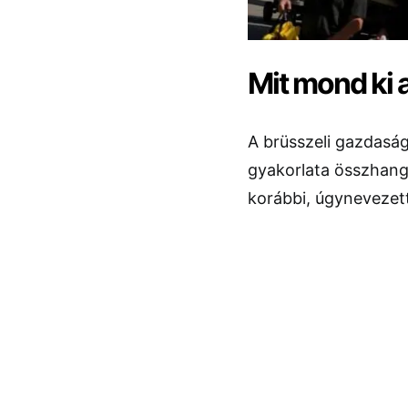
Mit mond ki a
A brüsszeli gazdaság
gyakorlata összhangb
korábbi, úgynevezett