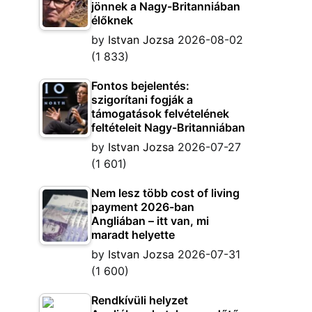
jönnek a Nagy-Britanniában
élőknek
by
Istvan Jozsa
2026-08-02
(1 833)
Fontos bejelentés:
szigorítani fogják a
támogatások felvételének
feltételeit Nagy-Britanniában
by
Istvan Jozsa
2026-07-27
(1 601)
Nem lesz több cost of living
payment 2026-ban
Angliában – itt van, mi
maradt helyette
by
Istvan Jozsa
2026-07-31
(1 600)
Rendkívüli helyzet