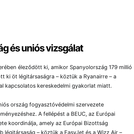
ág és uniós vizsgálat
rében éleződött ki, amikor Spanyolország 179 millió
t ki öt légitársaságra – köztük a Ryanairre – a
l kapcsolatos kereskedelmi gyakorlat miatt.
iós ország fogyasztóvédelmi szervezete
eményezéshez. A fellépést a
BEUC
, az Európai
te koordinálja, amely az
Európai Bizottság
bb légitársaság – köztük a
EasyJet
és a
Wizz Air
–