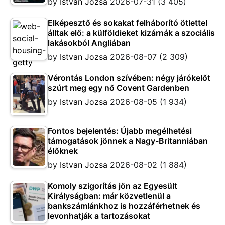
by
Istvan Jozsa
2026-07-31
(3 405)
Elképesztő és sokakat felháborító ötlettel
álltak elő: a külföldieket kizárnák a szociális
lakásokból Angliában
by
Istvan Jozsa
2026-08-07
(2 309)
Vérontás London szívében: négy járókelőt
szúrt meg egy nő Covent Gardenben
by
Istvan Jozsa
2026-08-05
(1 934)
Fontos bejelentés: Újabb megélhetési
támogatások jönnek a Nagy-Britanniában
élőknek
by
Istvan Jozsa
2026-08-02
(1 884)
Komoly szigorítás jön az Egyesült
Királyságban: már közvetlenül a
bankszámlánkhoz is hozzáférhetnek és
levonhatják a tartozásokat