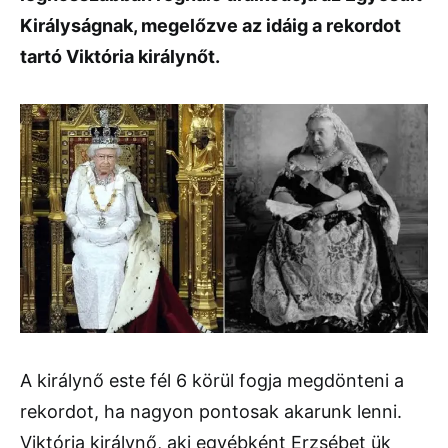
Királyságnak, megelőzve az idáig a rekordot
tartó Viktória királynőt.
A királynő este fél 6 körül fogja megdönteni a
rekordot, ha nagyon pontosak akarunk lenni.
Viktória királynő, aki egyébként Erzsébet ük