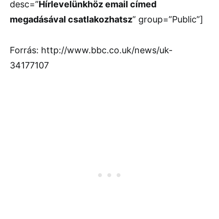
desc=”
Hírlevelünkhöz email címed
megadásával csatlakozhatsz
” group=”Public”]
Forrás: http://www.bbc.co.uk/news/uk-
34177107