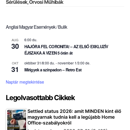
Sérülések, Orvosi Műhibák
Angliai Magyar Események / Bulik
6:00 du.
AUG
30
HAJÓRA FEL CORONITA! – AZ ELSŐ EXKLUZÍV
ÉJSZAKA A VIZEN 5 órán át
október 31/8:00 du.
-
november 1/3:00 de.
OKT
31
Mirigyek a színpadon – Retro Est
Naptár megtekintése
Legolvasottabb Cikkek
Settled status 2026: amit MINDEN kint élő
magyarnak tudnia kell a legújabb Home
Office-szabályokról