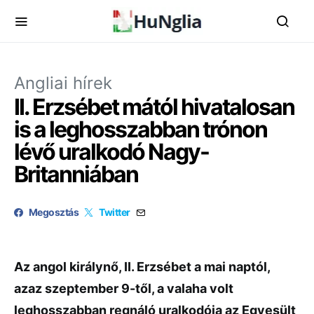
Angliai hírek
II. Erzsébet mától hivatalosan
is a leghosszabban trónon
lévő uralkodó Nagy-
Britanniában
Megosztás
Twitter
Az angol királynő, II. Erzsébet a mai naptól,
azaz szeptember 9-től, a valaha volt
leghosszabban regnáló uralkodója az Egyesült