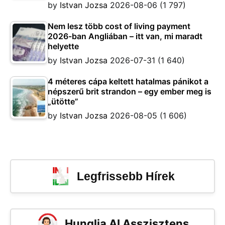
by
Istvan Jozsa
2026-08-06
(1 797)
Nem lesz több cost of living payment
2026-ban Angliában – itt van, mi maradt
helyette
by
Istvan Jozsa
2026-07-31
(1 640)
4 méteres cápa keltett hatalmas pánikot a
népszerű brit strandon – egy ember meg is
„ütötte”
by
Istvan Jozsa
2026-08-05
(1 606)
Legfrissebb Hírek
Hunglia AI Asszisztens