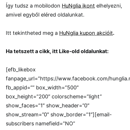
Így tudsz a mobilodon
HuNglia ikont
elhelyezni,
amivel egyből eléred oldalunkat.
Itt tekintheted meg a
HuNglia kupon akcióit
.
Ha tetszett a cikk, itt Like-old oldalunkat:
[efb_likebox
fanpage_url=”https://www.facebook.com/hunglia
fb_appid=”” box_width=”500″
box_height=”200″ colorscheme=”light”
show_faces=”1″ show_header=”0″
show_stream=”0″ show_border=”1″][email-
subscribers namefield=”NO”