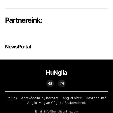
Partnereink:
NewsPortal
HuNglia
Rólunk
Adatvédelmi nyilatkozat
Angliai hírek
Hasznos Infó
Angliai Magyar Cégek / Szakemberek
Email: info@hungliaonline.com