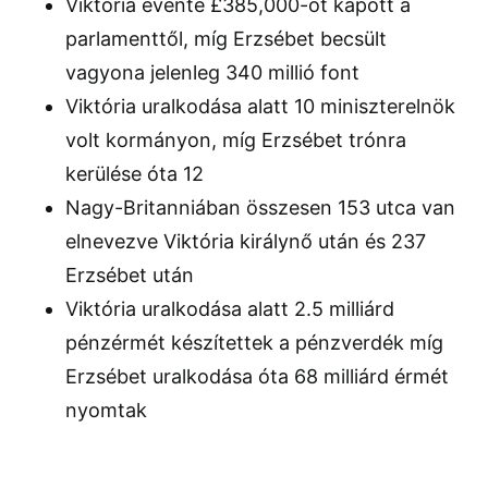
Viktória évente £385,000-ot kapott a
parlamenttől, míg Erzsébet becsült
vagyona jelenleg 340 millió font
Viktória uralkodása alatt 10 miniszterelnök
volt kormányon, míg Erzsébet trónra
kerülése óta 12
Nagy-Britanniában összesen 153 utca van
elnevezve Viktória királynő után és 237
Erzsébet után
Viktória uralkodása alatt 2.5 milliárd
pénzérmét készítettek a pénzverdék míg
Erzsébet uralkodása óta 68 milliárd érmét
nyomtak