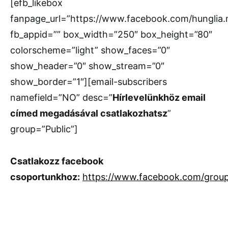
[efb_likebox
fanpage_url=”https://www.facebook.com/hunglia
fb_appid=”” box_width=”250″ box_height=”80″
colorscheme=”light” show_faces=”0″
show_header=”0″ show_stream=”0″
show_border=”1″][email-subscribers
namefield=”NO” desc=”
Hírlevelünkhöz email
címed megadásával csatlakozhatsz
”
group=”Public”]
Csatlakozz facebook
csoportunkhoz:
https://www.facebook.com/grou