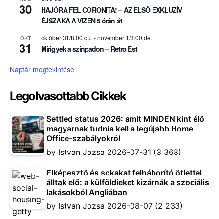
30
HAJÓRA FEL CORONITA! – AZ ELSŐ EXKLUZÍV
ÉJSZAKA A VIZEN 5 órán át
október 31/8:00 du.
-
november 1/3:00 de.
OKT
31
Mirigyek a színpadon – Retro Est
Naptár megtekintése
Legolvasottabb Cikkek
Settled status 2026: amit MINDEN kint élő
magyarnak tudnia kell a legújabb Home
Office-szabályokról
by
Istvan Jozsa
2026-07-31
(3 368)
Elképesztő és sokakat felháborító ötlettel
álltak elő: a külföldieket kizárnák a szociális
lakásokból Angliában
by
Istvan Jozsa
2026-08-07
(2 233)