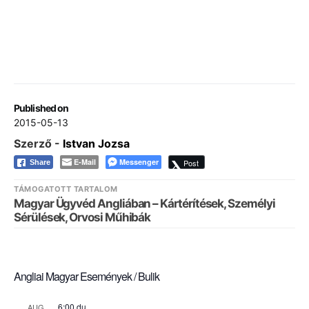
Published on
2015-05-13
Szerző -
Istvan Jozsa
E-Mail
Messenger
Post
Share
TÁMOGATOTT TARTALOM
Magyar Ügyvéd Angliában – Kártérítések, Személyi
Sérülések, Orvosi Műhibák
Angliai Magyar Események / Bulik
6:00 du.
AUG