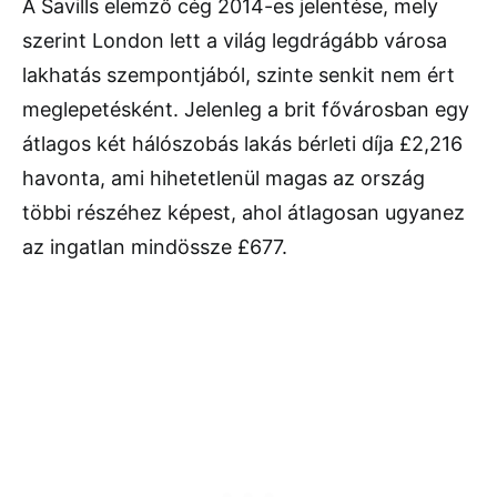
A Savills elemző cég 2014-es jelentése, mely
szerint London lett a világ legdrágább városa
lakhatás szempontjából, szinte senkit nem ért
meglepetésként. Jelenleg a brit fővárosban egy
átlagos két hálószobás lakás bérleti díja £2,216
havonta, ami hihetetlenül magas az ország
többi részéhez képest, ahol átlagosan ugyanez
az ingatlan mindössze £677.