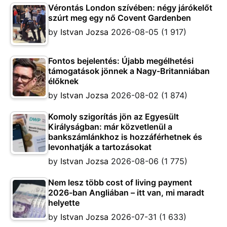
Vérontás London szívében: négy járókelőt
szúrt meg egy nő Covent Gardenben
by
Istvan Jozsa
2026-08-05
(1 917)
Fontos bejelentés: Újabb megélhetési
támogatások jönnek a Nagy-Britanniában
élőknek
by
Istvan Jozsa
2026-08-02
(1 874)
Komoly szigorítás jön az Egyesült
Királyságban: már közvetlenül a
bankszámlánkhoz is hozzáférhetnek és
levonhatják a tartozásokat
by
Istvan Jozsa
2026-08-06
(1 775)
Nem lesz több cost of living payment
2026-ban Angliában – itt van, mi maradt
helyette
by
Istvan Jozsa
2026-07-31
(1 633)